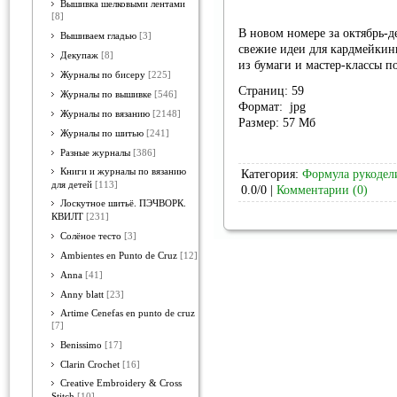
Вышивка шелковыми лентами
[8]
В новом номере за октябрь-д
Вышиваем гладью
[3]
свежие идеи для кардмейкин
Декупаж
[8]
из бумаги и мастер-классы п
Журналы по бисеру
[225]
Страниц: 59
Журналы по вышивке
[546]
Формат: jpg
Журналы по вязанию
[2148]
Размер: 57 Мб
Журналы по шитью
[241]
Разные журналы
[386]
Книги и журналы по вязанию
Категория:
Формула рукодел
для детей
[113]
0.0/0 |
Комментарии (0)
Лоскутное шитьё. ПЭЧВОРК.
КВИЛТ
[231]
Солёное тесто
[3]
Ambientes en Punto de Cruz
[12]
Anna
[41]
Anny blatt
[23]
Artime Cenefas en punto de cruz
[7]
Benissimo
[17]
Clarin Crochet
[16]
Creative Embroidery & Cross
Stitch
[10]