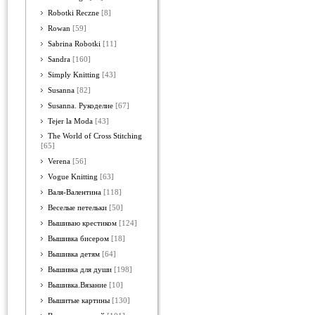
Robotki Reczne
[8]
Rowan
[59]
Sabrina Robotki
[11]
Sandra
[160]
Simply Knitting
[43]
Susanna
[82]
Susanna. Рукоделие
[67]
Tejer la Moda
[43]
The World of Cross Stitching
[65]
Verena
[56]
Vogue Knitting
[63]
Валя-Валентина
[118]
Веселые петельки
[50]
Вышиваю крестиком
[124]
Вышивка бисером
[18]
Вышивка детям
[64]
Вышивка для души
[198]
Вышивка.Вязание
[10]
Вышитые картины
[130]