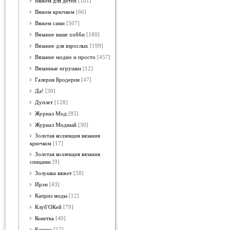
Вяжем для детей
[101]
Вяжем крючком
[66]
Вяжем сами
[507]
Вязание ваше хобби
[180]
Вязание для взрослых
[199]
Вязание модно и просто
[457]
Вязанные игрушки
[12]
Галерия Бродерия
[47]
Да!
[30]
Дуплет
[128]
Журнал Мод
[85]
Журнал Модный
[30]
Золотая коллекция вязания
крючком
[17]
Золотая коллекция вязания
спицами
[9]
Золушка вяжет
[58]
Ирэн
[43]
Каприз моды
[12]
Клуб'ОКей
[79]
Кокетка
[40]
Ксюша
[57]