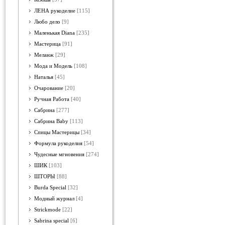
ЛЕНА рукоделие
[115]
Любо дело
[9]
Маленькая Diana
[235]
Мастерица
[91]
Меланж
[29]
Мода и Модель
[108]
Наталья
[45]
Очарование
[20]
Ручная Работа
[40]
Сабрина
[277]
Сабрина Baby
[113]
Спицы Мастерицы
[34]
Формула рукоделия
[54]
Чудесные мгновения
[274]
ШИК
[103]
ШТОРЫ
[88]
Burda Special
[32]
Модный журнал
[4]
Strickmode
[22]
Sabrina special
[6]