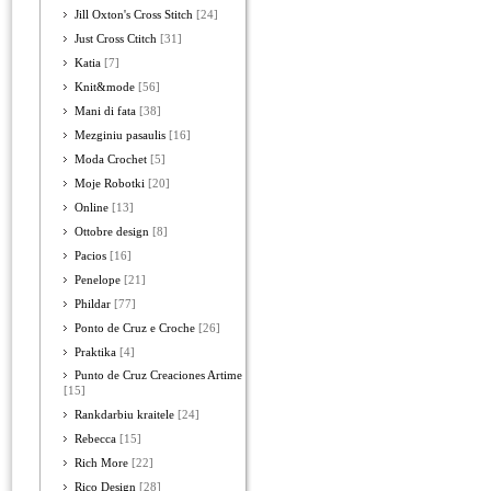
Jill Oxton's Cross Stitch
[24]
Just Cross Ctitch
[31]
Katia
[7]
Knit&mode
[56]
Mani di fata
[38]
Mezginiu pasaulis
[16]
Moda Crochet
[5]
Moje Robotki
[20]
Online
[13]
Ottobre design
[8]
Pacios
[16]
Penelope
[21]
Phildar
[77]
Ponto de Cruz e Croche
[26]
Praktika
[4]
Punto de Cruz Creaciones Artime
[15]
Rankdarbiu kraitele
[24]
Rebecca
[15]
Rich More
[22]
Rico Design
[28]