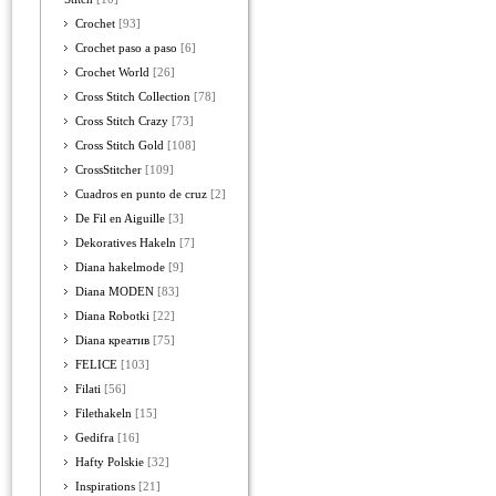
Crochet
[93]
Crochet paso a paso
[6]
Crochet World
[26]
Cross Stitch Collection
[78]
Cross Stitch Crazy
[73]
Cross Stitch Gold
[108]
CrossStitcher
[109]
Cuadros en punto de cruz
[2]
De Fil en Aiguille
[3]
Dekoratives Hakeln
[7]
Diana hakelmode
[9]
Diana MODEN
[83]
Diana Robotki
[22]
Diana креатив
[75]
FELICE
[103]
Filati
[56]
Filethakeln
[15]
Gedifra
[16]
Hafty Polskie
[32]
Inspirations
[21]