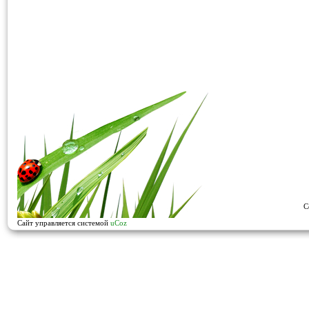
C
Сайт управляется системой
uCoz