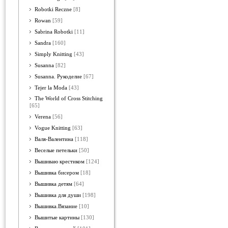
Robotki Reczne
[8]
Rowan
[59]
Sabrina Robotki
[11]
Sandra
[160]
Simply Knitting
[43]
Susanna
[82]
Susanna. Рукоделие
[67]
Tejer la Moda
[43]
The World of Cross Stitching
[65]
Verena
[56]
Vogue Knitting
[63]
Валя-Валентина
[118]
Веселые петельки
[50]
Вышиваю крестиком
[124]
Вышивка бисером
[18]
Вышивка детям
[64]
Вышивка для души
[198]
Вышивка.Вязание
[10]
Вышитые картины
[130]