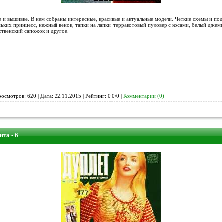
е и вышивке. В нем собраны интересные, красивые и актуальные модели. Четкие схемы и п
еньких принцесс, нежный венок, тапки на лапки, терракотовый пуловер с косами, белый джем
ственский сапожок и другое.
росмотров: 620 | Дата:
22.11.2015
| Рейтинг: 0.0/0 |
Комментарии (0)
та - 6