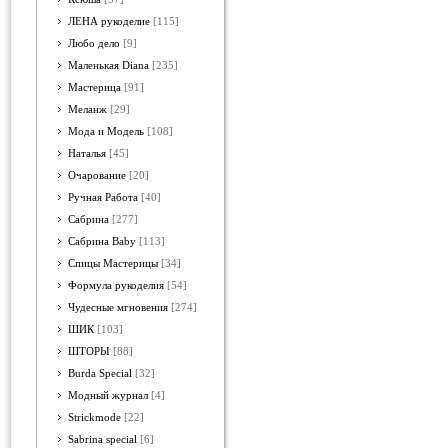
ЛЕНА рукоделие
[115]
Любо дело
[9]
Маленькая Diana
[235]
Мастерица
[91]
Меланж
[29]
Мода и Модель
[108]
Наталья
[45]
Очарование
[20]
Ручная Работа
[40]
Сабрина
[277]
Сабрина Baby
[113]
Спицы Мастерицы
[34]
Формула рукоделия
[54]
Чудесные мгновения
[274]
ШИК
[103]
ШТОРЫ
[88]
Burda Special
[32]
Модный журнал
[4]
Strickmode
[22]
Sabrina special
[6]