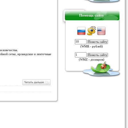
Помощь сайту
(WMR - рублей)
человечества.
ейной сетке, ирландские и ленточные
(WMZ - долларов)