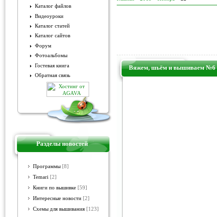
Каталог файлов
Видеоуроки
Каталог статей
Каталог сайтов
Форум
Фотоальбомы
Гостевая книга
Вяжем, шьём и вышиваем №6 
Обратная связь
Разделы новостей
Программы
[8]
Temari
[2]
Книги по вышивке
[59]
Интересные новости
[2]
Схемы для вышивания
[123]