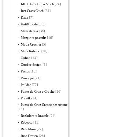
Jill Oxton's Cross Stitch
[24]
Just Cross Ctitch
[31]
Katia
[7]
Knit&mode
[56]
Mani di fata
[38]
Mezginiu pasaulis
[16]
Moda Crochet
[5]
Moje Robotki
[20]
Online
[13]
Ottobre design
[8]
Pacios
[16]
Penelope
[21]
Phildar
[77]
Ponto de Cruz e Croche
[26]
Praktika
[4]
Punto de Cruz Creaciones Artime
[15]
Rankdarbiu kraitele
[24]
Rebecca
[15]
Rich More
[22]
Rico Design
[28]