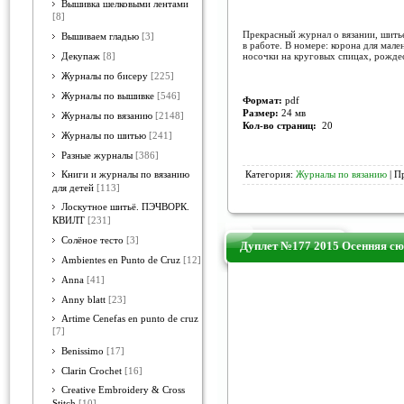
Вышивка шелковыми лентами
[8]
Прекрасный журнал о вязании, шить
Вышиваем гладью
[3]
в работе. В номере: корона для мал
носочки на круговых спицах, рожде
Декупаж
[8]
Журналы по бисеру
[225]
Журналы по вышивке
[546]
Формат:
pdf
Размер:
24 мв
Журналы по вязанию
[2148]
Кол-во страниц:
20
Журналы по шитью
[241]
Разные журналы
[386]
Книги и журналы по вязанию
Категория:
Журналы по вязанию
| П
для детей
[113]
Лоскутное шитьё. ПЭЧВОРК.
КВИЛТ
[231]
Солёное тесто
[3]
Дуплет №177 2015 Осенняя сюи
Ambientes en Punto de Cruz
[12]
Anna
[41]
Anny blatt
[23]
Artime Cenefas en punto de cruz
[7]
Benissimo
[17]
Clarin Crochet
[16]
Creative Embroidery & Cross
Stitch
[10]