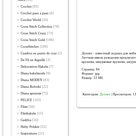
Crochet
[93]
Crochet paso a paso
[6]
Crochet World
[26]
Cross Stitch Collection
[78]
Cross Stitch Crazy
[73]
Cross Stitch Gold
[108]
CrossStitcher
[109]
Дуплет - известный журнал для люби
Cuadros en punto de cruz
[2]
Заочная школа рукоделия предлагает
De Fil en Aiguille
[3]
кружева, шнурковые кружева, ажурн
Dekoratives Hakeln
[7]
Страниц: 84
Diana hakelmode
[9]
Формат: jpg
Размер: 53 Мб
Diana MODEN
[83]
Diana Robotki
[22]
Diana креатив
[75]
Категория:
Дуплет
| Просмотров: 13
FELICE
[103]
Filati
[56]
Filethakeln
[15]
Gedifra
[16]
Hafty Polskie
[32]
Inspirations
[21]