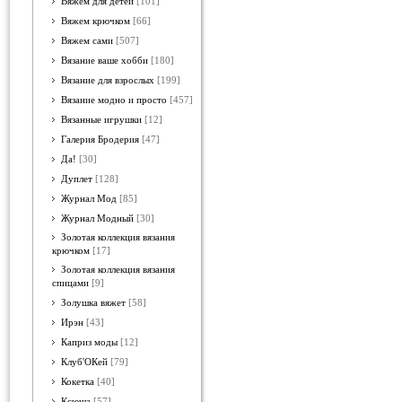
Вяжем для детей
[101]
Вяжем крючком
[66]
Вяжем сами
[507]
Вязание ваше хобби
[180]
Вязание для взрослых
[199]
Вязание модно и просто
[457]
Вязанные игрушки
[12]
Галерия Бродерия
[47]
Да!
[30]
Дуплет
[128]
Журнал Мод
[85]
Журнал Модный
[30]
Золотая коллекция вязания
крючком
[17]
Золотая коллекция вязания
спицами
[9]
Золушка вяжет
[58]
Ирэн
[43]
Каприз моды
[12]
Клуб'ОКей
[79]
Кокетка
[40]
Ксюша
[57]