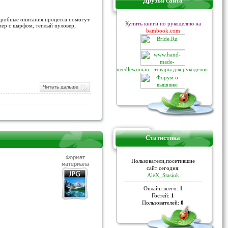
Друзья сайта
одробные описания процесса помогут
Купить книги по рукоделию на
пер с шарфом, теплый пуловер,
bambook.com
needlewoman - товары для рукоделия.
Статистика
Пoльзoвaтели,пoceтившие
caйт ceгoдня:
AleX_Stasiuk
Онлайн всего:
1
Гостей:
1
Пользователей:
0