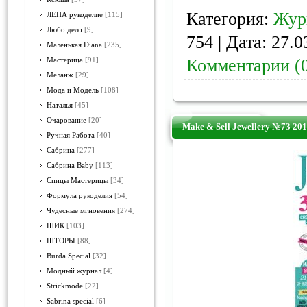
Категория:
Жур
ЛЕНА рукоделие
[115]
Любо дело
[9]
754 | Дата:
27.0
Маленькая Diana
[235]
Комментарии (
Мастерица
[91]
Меланж
[29]
Мода и Модель
[108]
Наталья
[45]
Очарование
[20]
Make & Sell Jewellery №73 20
Ручная Работа
[40]
Сабрина
[277]
Сабрина Baby
[113]
Спицы Мастерицы
[34]
Формула рукоделия
[54]
Чудесные мгновения
[274]
ШИК
[103]
ШТОРЫ
[88]
Burda Special
[32]
Модный журнал
[4]
Strickmode
[22]
Sabrina special
[6]