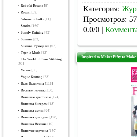
Robotki Reczne
[8]
Категория:
Жур
Rowan
[59]
Просмотров: 57
Sabrina Robotki
[11]
Sandra
[160]
0.0/0 |
Коммента
Simply Knitting
[43]
Susanna
[82]
Susanna. Рукоделие
[67]
Tejer la Moda
[43]
Inspired to Make: Fifty to Make
The World of Cross Stitching
[65]
Verena
[56]
Vogue Knitting
[63]
Валя-Валентина
[118]
Веселые петельки
[50]
Вышиваю крестиком
[124]
Вышивка бисером
[18]
Вышивка детям
[64]
Вышивка для души
[198]
Вышивка.Вязание
[10]
Вышитые картины
[130]