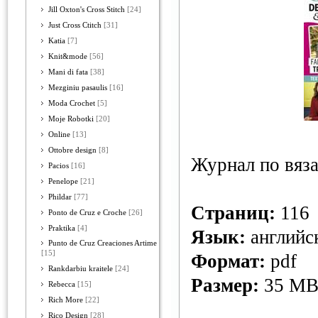
Jill Oxton's Cross Stitch
[24]
Just Cross Ctitch
[31]
Katia
[7]
Knit&mode
[56]
Mani di fata
[38]
Mezginiu pasaulis
[16]
Moda Crochet
[5]
Moje Robotki
[20]
Online
[13]
Ottobre design
[8]
Журнал по вяз
Pacios
[16]
Penelope
[21]
Phildar
[77]
Страниц:
116
Ponto de Cruz e Croche
[26]
Praktika
[4]
Язык:
английс
Punto de Cruz Creaciones Artime
[15]
Формат:
pdf
Rankdarbiu kraitele
[24]
Размер:
35 M
Rebecca
[15]
Rich More
[22]
Rico Design
[28]