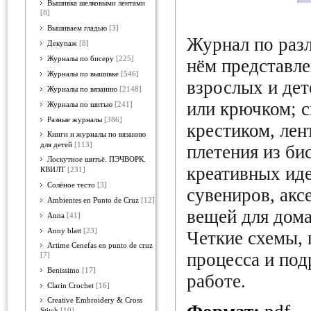
Вышивка шелковыми лентами
[8]
Вышиваем гладью
[3]
Журнал по раз
Декупаж
[8]
Журналы по бисеру
[225]
нём представл
Журналы по вышивке
[546]
взрослых и дет
Журналы по вязанию
[2148]
или крючком; 
Журналы по шитью
[241]
Разные журналы
[386]
крестиком, лен
Книги и журналы по вязанию
для детей
[113]
плетения из би
Лоскутное шитьё. ПЭЧВОРК.
креативных ид
КВИЛТ
[231]
Солёное тесто
[3]
сувениров, акс
Ambientes en Punto de Cruz
[12]
вещей для дома
Anna
[41]
Anny blatt
[23]
Четкие схемы,
Artime Cenefas en punto de cruz
процесса и под
[7]
Benissimo
[17]
работе.
Clarin Crochet
[16]
Creative Embroidery & Cross
Stitch
[10]