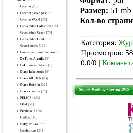
Формат:
pdf
Crochet
[93]
Размер:
51 mb
Crochet paso a paso
[6]
Кол-во стран
Crochet World
[26]
Cross Stitch Collection
[78]
Cross Stitch Crazy
[73]
Cross Stitch Gold
[108]
Категория:
Жур
CrossStitcher
[109]
Просмотров: 58
Cuadros en punto de cruz
[2]
De Fil en Aiguille
[3]
0.0/0 |
Коммента
Dekoratives Hakeln
[7]
Diana hakelmode
[9]
Diana MODEN
[83]
Diana Robotki
[22]
Simply Knitting - Spring 2015
Diana креатив
[75]
FELICE
[103]
Filati
[56]
Filethakeln
[15]
Gedifra
[16]
Hafty Polskie
[32]
Inspirations
[21]