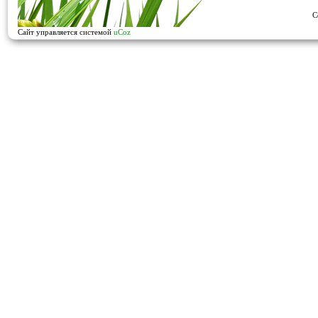
C
Сайт управляется системой
uCoz