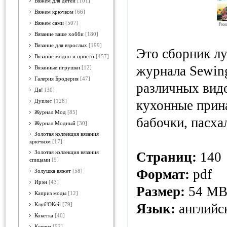
Вяжем для детей
[101]
Вяжем крючком
[66]
Вяжем сами
[507]
Вязание ваше хобби
[180]
Вязание для взрослых
[199]
Это сборник л
Вязание модно и просто
[457]
журнала Sewin
Вязанные игрушки
[12]
Галерия Бродерия
[47]
различных видо
Да!
[30]
кухонные прин
Дуплет
[128]
Журнал Мод
[85]
бабочки, пасха
Журнал Модный
[30]
Золотая коллекция вязания
крючком
[17]
Золотая коллекция вязания
Страниц:
140
спицами
[9]
Формат:
pdf
Золушка вяжет
[58]
Ирэн
[43]
Размер:
54 M
Каприз моды
[12]
Язык:
английс
Клуб'ОКей
[79]
Кокетка
[40]
Ксюша
[57]