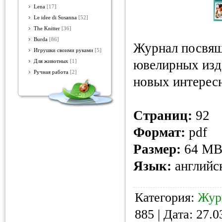
Lena
[17]
Le idee di Susanna
[52]
The Knitter
[36]
Burda
[86]
Журнал посвящ
Игрушки своими руками
[5]
ювелирных изд
Для животных
[1]
Ручная работа
[2]
новых интерес
Страниц:
92
Формат:
pdf
Размер:
64 M
Язык:
английс
Категория:
Жур
885 | Дата:
27.0