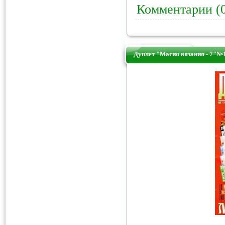
Комментарии (
Дуплет "Магия вязания - 7"№