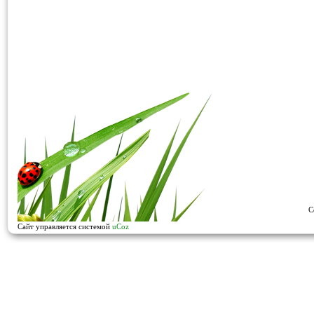
C
Сайт управляется системой
uCoz