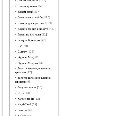
Вяжем для детей
[101]
Вяжем крючком
[66]
Вяжем сами
[507]
Вязание ваше хобби
[180]
Вязание для взрослых
[199]
Вязание модно и просто
[457]
Вязанные игрушки
[12]
Галерия Бродерия
[47]
Да!
[30]
Дуплет
[128]
Журнал Мод
[85]
Журнал Модный
[30]
Золотая коллекция вязания
крючком
[17]
Золотая коллекция вязания
спицами
[9]
Золушка вяжет
[58]
Ирэн
[43]
Каприз моды
[12]
Клуб'ОКей
[79]
Кокетка
[40]
Ксюша
[57]