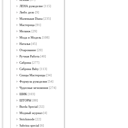
ЛЕНА рукоделие
[115]
Любо дело
[9]
Маленькая Diana
[235]
Мастерица
[91]
Меланж
[29]
Мода и Модель
[108]
Наталья
[45]
Очарование
[20]
Ручная Работа
[40]
Сабрина
[277]
Сабрина Baby
[113]
Спицы Мастерицы
[34]
Формула рукоделия
[54]
Чудесные мгновения
[274]
ШИК
[103]
ШТОРЫ
[88]
Burda Special
[32]
Модный журнал
[4]
Strickmode
[22]
Sabrina special
[6]