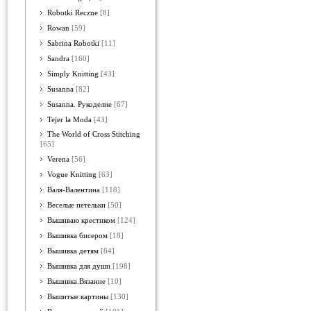
Robotki Reczne
[8]
Rowan
[59]
Sabrina Robotki
[11]
Sandra
[160]
Simply Knitting
[43]
Susanna
[82]
Susanna. Рукоделие
[67]
Tejer la Moda
[43]
The World of Cross Stitching
[65]
Verena
[56]
Vogue Knitting
[63]
Валя-Валентина
[118]
Веселые петельки
[50]
Вышиваю крестиком
[124]
Вышивка бисером
[18]
Вышивка детям
[64]
Вышивка для души
[198]
Вышивка.Вязание
[10]
Вышитые картины
[130]