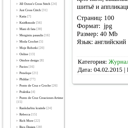
Jill Oxton's Cross Stitch
[24]
шитьё и аппликац
Just Cross Ctitch
[31]
Страниц: 100
Katia
[7]
Knit&mode
[56]
Формат: jpg
Mani di fata
[38]
Размер: 40 Mb
Mezginiu pasaulis
[16]
Язык: английский
Moda Crochet
[5]
Moje Robotki
[20]
Online
[13]
Категория:
Журнал
Ottobre design
[8]
Pacios
[16]
Дата:
04.02.2015
| 
Penelope
[21]
Phildar
[77]
Ponto de Cruz e Croche
[26]
Praktika
[4]
Punto de Cruz Creaciones Artime
[15]
Rankdarbiu kraitele
[24]
Rebecca
[15]
Rich More
[22]
Rico Design
[28]