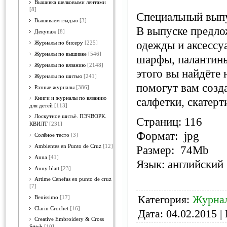
Вышивка шелковыми лентами
[8]
Специальный вып
Вышиваем гладью
[3]
В выпуске предло
Декупаж
[8]
одежды и аксессуа
Журналы по бисеру
[225]
Журналы по вышивке
[546]
шарфы, палантины
Журналы по вязанию
[2148]
этого вы найдёте 
Журналы по шитью
[241]
помогут вам созд
Разные журналы
[386]
Книги и журналы по вязанию
салфетки, скатерт
для детей
[113]
Лоскутное шитьё. ПЭЧВОРК.
Страниц: 116
КВИЛТ
[231]
Формат: jpg
Солёное тесто
[3]
Ambientes en Punto de Cruz
[12]
Размер: 74Mb
Anna
[41]
Язык: английский
Anny blatt
[23]
Artime Cenefas en punto de cruz
[7]
Категория:
Журнал
Benissimo
[17]
Clarin Crochet
[16]
Дата:
04.02.2015
| 
Creative Embroidery & Cross
Stitch
[10]