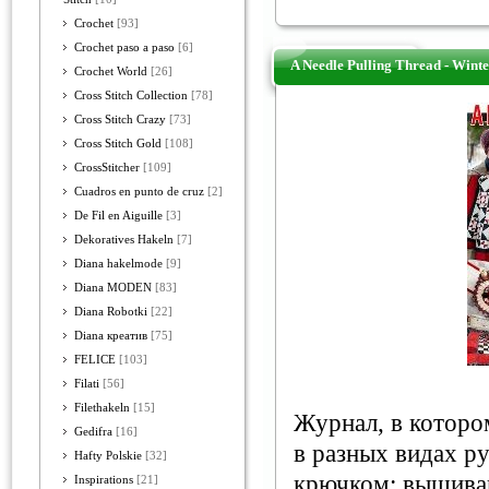
Crochet
[93]
Crochet paso a paso
[6]
A Needle Pulling Thread - Wint
Crochet World
[26]
Cross Stitch Collection
[78]
Cross Stitch Crazy
[73]
Cross Stitch Gold
[108]
CrossStitcher
[109]
Cuadros en punto de cruz
[2]
De Fil en Aiguille
[3]
Dekoratives Hakeln
[7]
Diana hakelmode
[9]
Diana MODEN
[83]
Diana Robotki
[22]
Diana креатив
[75]
FELICE
[103]
Filati
[56]
Filethakeln
[15]
Журнал, в которо
Gedifra
[16]
в разных видах ру
Hafty Polskie
[32]
крючком; вышиван
Inspirations
[21]