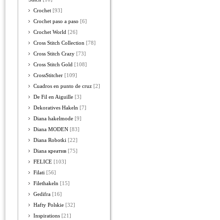
Crochet
[93]
Crochet paso a paso
[6]
Crochet World
[26]
Cross Stitch Collection
[78]
Cross Stitch Crazy
[73]
Cross Stitch Gold
[108]
CrossStitcher
[109]
Cuadros en punto de cruz
[2]
De Fil en Aiguille
[3]
Dekoratives Hakeln
[7]
Diana hakelmode
[9]
Diana MODEN
[83]
Diana Robotki
[22]
Diana креатив
[75]
FELICE
[103]
Filati
[56]
Filethakeln
[15]
Gedifra
[16]
Hafty Polskie
[32]
Inspirations
[21]