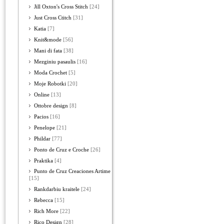
Jill Oxton's Cross Stitch
[24]
Just Cross Ctitch
[31]
Katia
[7]
Knit&mode
[56]
Mani di fata
[38]
Mezginiu pasaulis
[16]
Moda Crochet
[5]
Moje Robotki
[20]
Online
[13]
Ottobre design
[8]
Pacios
[16]
Penelope
[21]
Phildar
[77]
Ponto de Cruz e Croche
[26]
Praktika
[4]
Punto de Cruz Creaciones Artime
[15]
Rankdarbiu kraitele
[24]
Rebecca
[15]
Rich More
[22]
Rico Design
[28]