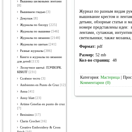
Вышивка шелковыми лентами
[8]
Журнал по разным видам руко
Вышиваем гладью
[3]
вышивание крестом и лентами
Декупаж
[8]
детьми, обзорные статьи и м
Журналы по бисеру
[225]
номере представлены идеи: в
Журналы по вышивке
[546]
лентами, сутажная, интуитив
светильники; также мозаика, 
Журналы по вязанию
[2148]
Журналы по шитью
[241]
Формат:
pdf
Разные журналы
[386]
Размер:
52 mb
Книги и журналы по вязанию
Кол-во страниц:
48
для детей
[113]
Лоскутное шитьё. ПЭЧВОРК.
КВИЛТ
[231]
Категория:
Мастерица
| Прос
Солёное тесто
[3]
Комментарии (0)
Ambientes en Punto de Cruz
[12]
Anna
[41]
Anny blatt
[23]
Artime Cenefas en punto de cruz
[7]
Benissimo
[17]
Clarin Crochet
[16]
Creative Embroidery & Cross
Stitch
[10]