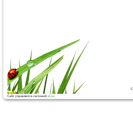
C
Сайт управляется системой
uCoz