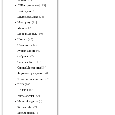
ЛЕНА рукоделие
[115]
Любо дело
[9]
Маленькая Diana
[235]
Мастерица
[91]
Меланж
[29]
Мода и Модель
[108]
Наталья
[45]
Очарование
[20]
Ручная Работа
[40]
Сабрина
[277]
Сабрина Baby
[113]
Спицы Мастерицы
[34]
Формула рукоделия
[54]
Чудесные мгновения
[274]
ШИК
[103]
ШТОРЫ
[88]
Burda Special
[32]
Модный журнал
[4]
Strickmode
[22]
Sabrina special
[6]