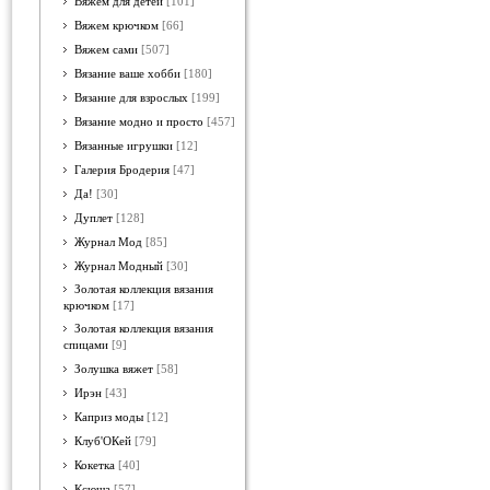
Вяжем для детей
[101]
Вяжем крючком
[66]
Вяжем сами
[507]
Вязание ваше хобби
[180]
Вязание для взрослых
[199]
Вязание модно и просто
[457]
Вязанные игрушки
[12]
Галерия Бродерия
[47]
Да!
[30]
Дуплет
[128]
Журнал Мод
[85]
Журнал Модный
[30]
Золотая коллекция вязания
крючком
[17]
Золотая коллекция вязания
спицами
[9]
Золушка вяжет
[58]
Ирэн
[43]
Каприз моды
[12]
Клуб'ОКей
[79]
Кокетка
[40]
Ксюша
[57]