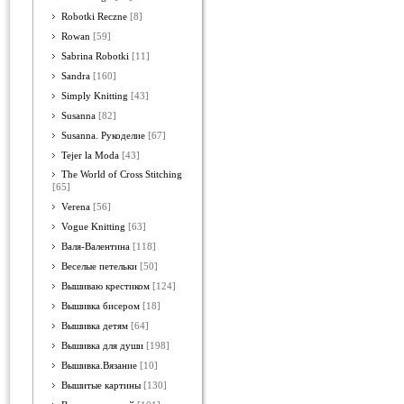
Robotki Reczne
[8]
Rowan
[59]
Sabrina Robotki
[11]
Sandra
[160]
Simply Knitting
[43]
Susanna
[82]
Susanna. Рукоделие
[67]
Tejer la Moda
[43]
The World of Cross Stitching
[65]
Verena
[56]
Vogue Knitting
[63]
Валя-Валентина
[118]
Веселые петельки
[50]
Вышиваю крестиком
[124]
Вышивка бисером
[18]
Вышивка детям
[64]
Вышивка для души
[198]
Вышивка.Вязание
[10]
Вышитые картины
[130]