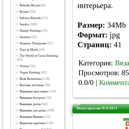
интерьера.
Robotki Reczne
[8]
Rowan
[59]
Sabrina Robotki
[11]
Размер:
34Mb
Sandra
[160]
Simply Knitting
[43]
Формат:
jpg
Susanna
[82]
Страниц:
41
Susanna. Рукоделие
[67]
Tejer la Moda
[43]
The World of Cross Stitching
[65]
Категория:
Вяз
Verena
[56]
Просмотров: 85
Vogue Knitting
[63]
Валя-Валентина
[118]
0.0/0 |
Коммента
Веселые петельки
[50]
Вышиваю крестиком
[124]
Вышивка бисером
[18]
Вышивка детям
[64]
Diana креатив № 8 2013
Вышивка для души
[198]
Вышивка.Вязание
[10]
Вышитые картины
[130]