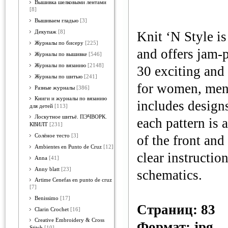
Вышивка шелковыми лентами
[8]
Вышиваем гладью
[3]
Декупаж
[8]
Knit ‘N Style is
Журналы по бисеру
[225]
and offers jam-
Журналы по вышивке
[546]
Журналы по вязанию
[2148]
30 exciting and 
Журналы по шитью
[241]
for women, men,
Разные журналы
[386]
Книги и журналы по вязанию
includes designs
для детей
[113]
Лоскутное шитьё. ПЭЧВОРК.
each pattern is
КВИЛТ
[231]
Солёное тесто
[3]
of the front and
Ambientes en Punto de Cruz
[12]
clear instructio
Anna
[41]
Anny blatt
[23]
schematics.
Artime Cenefas en punto de cruz
[7]
Benissimo
[17]
Страниц: 83
Clarin Crochet
[16]
Creative Embroidery & Cross
Формат: jpg
Stitch
[10]