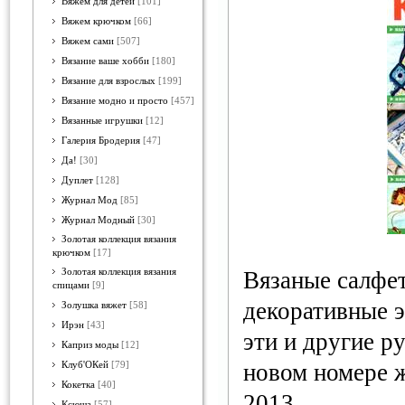
Вяжем для детей
[101]
Вяжем крючком
[66]
Вяжем сами
[507]
Вязание ваше хобби
[180]
Вязание для взрослых
[199]
Вязание модно и просто
[457]
Вязанные игрушки
[12]
Галерия Бродерия
[47]
Да!
[30]
Дуплет
[128]
Журнал Мод
[85]
Журнал Модный
[30]
Золотая коллекция вязания
крючком
[17]
Золотая коллекция вязания
Вязаные салфе
спицами
[9]
декоративные э
Золушка вяжет
[58]
Ирэн
[43]
эти и другие р
Каприз моды
[12]
новом номере 
Клуб'ОКей
[79]
Кокетка
[40]
2013.
Ксюша
[57]