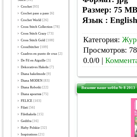
Crochet
[93]
Размер: 75 M
Crochet paso a paso
[6]
Язык : Englis
Crochet World
[26]
Cross Stitch Collection
[78]
Cross Stitch Crazy
[73]
Категория:
Жур
Cross Stitch Gold
[108]
CrossStitcher
[109]
Просмотров: 78
Cuadros en punto de cruz
[2]
0.0/0 |
Коммента
De Fil en Aiguille
[3]
Dekoratives Hakeln
[7]
Diana hakelmode
[9]
Diana MODEN
[83]
Вязание ваше хобби № 8 2013
Diana Robotki
[22]
Diana креатив
[75]
FELICE
[103]
Filati
[56]
Filethakeln
[15]
Gedifra
[16]
Hafty Polskie
[32]
Inspirations
[21]