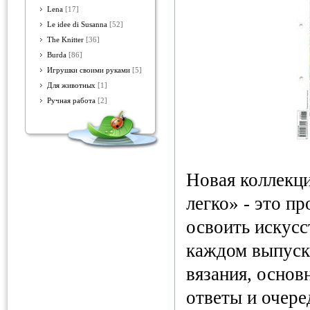
Lena
[17]
Le idee di Susanna
[52]
The Knitter
[36]
Burda
[86]
Игрушки своими руками
[5]
Для животных
[1]
Ручная работа
[2]
Новая коллекци
легко» - это п
освоить искусс
каждом выпуск
вязания, основ
ответы и очере