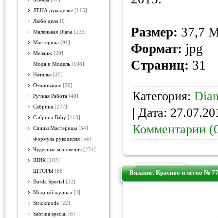
ЛЕНА рукоделие
[115]
Любо дело
[9]
Размер:
37,7 
Маленькая Diana
[235]
Мастерица
[91]
Формат:
jpg
Меланж
[29]
Страниц:
31
Мода и Модель
[108]
Наталья
[45]
Очарование
[20]
Категория:
Dian
Ручная Работа
[40]
Сабрина
[277]
| Дата:
27.07.20
Сабрина Baby
[113]
Комментарии (
Спицы Мастерицы
[34]
Формула рукоделия
[54]
Чудесные мгновения
[274]
ШИК
[103]
ШТОРЫ
[88]
Вязание. Красиво и легко № 7
Burda Special
[32]
Модный журнал
[4]
Strickmode
[22]
Sabrina special
[6]