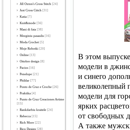
Jill Oxton's Cross Stitch
[24]
Just Cross Ctitch
[31]
Katia
[7]
Knit&mode
[56]
Mani di fata
[38]
Mezginiu pasaulis
[16]
Moda Crochet
[5]
Moje Robotki
[20]
В этом выпуск
Online
[13]
Ottobre design
[8]
модели в джинс
Pacios
[16]
и синего допо
Penelope
[21]
Phildar
[77]
великолепный 
Ponto de Cruz e Croche
[26]
Praktika
[4]
модели для гор
Punto de Cruz Creaciones Artime
ярких расцвето
[15]
Rankdarbiu kraitele
[24]
от свободных 
Rebecca
[15]
Rich More
[22]
А также мужски
Rico Design
[28]