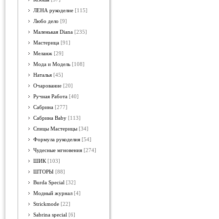
ЛЕНА рукоделие
[115]
Любо дело
[9]
Маленькая Diana
[235]
Мастерица
[91]
Меланж
[29]
Мода и Модель
[108]
Наталья
[45]
Очарование
[20]
Ручная Работа
[40]
Сабрина
[277]
Сабрина Baby
[113]
Спицы Мастерицы
[34]
Формула рукоделия
[54]
Чудесные мгновения
[274]
ШИК
[103]
ШТОРЫ
[88]
Burda Special
[32]
Модный журнал
[4]
Strickmode
[22]
Sabrina special
[6]