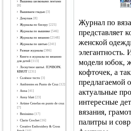
Вышивка шелковыми лентами
[8]
Вышиваем гладью
[3]
Декупаж
[8]
Журнал по вяз
Журналы по бисеру
[225]
представляет 
Журналы по вышивке
[546]
Журналы по вязанию
[2148]
женской одежд
Журналы по шитью
[241]
элегантность.
Разные журналы
[386]
Книги и журналы по вязанию
модели юбок, ж
для детей
[113]
Лоскутное шитьё. ПЭЧВОРК.
кофточек, а та
КВИЛТ
[231]
Солёное тесто
[3]
предлагаемой 
Ambientes en Punto de Cruz
[12]
актуальные про
Anna
[41]
Anny blatt
[23]
интересные дет
Artime Cenefas en punto de cruz
[7]
вязания, грамо
Benissimo
[17]
палитры и сов
Clarin Crochet
[16]
Creative Embroidery & Cross
Stitch
[10]