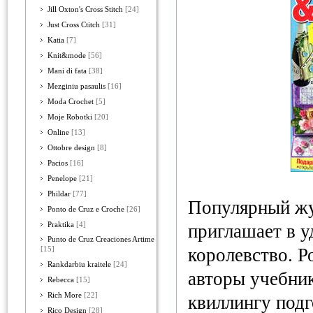
Jill Oxton's Cross Stitch
[24]
Just Cross Ctitch
[31]
Katia
[7]
Knit&mode
[56]
Mani di fata
[38]
Mezginiu pasaulis
[16]
Moda Crochet
[5]
Moje Robotki
[20]
Online
[13]
Ottobre design
[8]
Pacios
[16]
Penelope
[21]
Phildar
[77]
Популярный жу
Ponto de Cruz e Croche
[26]
Praktika
[4]
приглашает в 
Punto de Cruz Creaciones Artime
королевство. Р
[15]
Rankdarbiu kraitele
[24]
авторы учебник
Rebecca
[15]
Rich More
[22]
квиллингу под
Rico Design
[28]