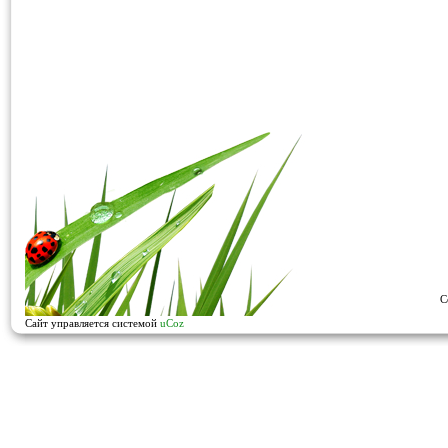
C
Сайт управляется системой
uCoz