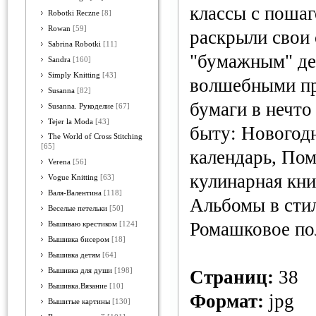
классы с поша
Robotki Reczne
[8]
Rowan
[59]
раскрыли свои 
Sabrina Robotki
[11]
"бумажным" де
Sandra
[160]
Simply Knitting
[43]
волшебными п
Susanna
[82]
бумаги в нечто
Susanna. Рукоделие
[67]
Tejer la Moda
[43]
быту: Новогод
The World of Cross Stitching
[65]
календарь, По
Verena
[56]
кулинарная кни
Vogue Knitting
[63]
Валя-Валентина
[118]
Альбомы в сти
Веселые петельки
[50]
Ромашковое пол
Вышиваю крестиком
[124]
Вышивка бисером
[18]
Вышивка детям
[64]
Вышивка для души
[198]
Страниц:
38
Вышивка.Вязание
[10]
Формат:
jpg
Вышитые картины
[130]