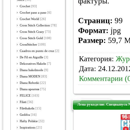
фактуры.
Crochet
[93]
Crochet paso a paso
[6]
Страниц:
99
Crochet World
[26]
Cross Stitch Collection
[78]
Формат:
jpg
Cross Stitch Crazy
[73]
Размер:
59,7 
Cross Stitch Gold
[108]
CrossStitcher
[109]
Cuadros en punto de cruz
[2]
Категория:
Жур
De Fil en Aiguille
[3]
Dekoratives Hakeln
[7]
Дата:
24.12.201
Diana hakelmode
[9]
Комментарии (
Diana MODEN
[83]
Diana Robotki
[22]
Diana креатив
[75]
FELICE
[103]
Filati
[56]
Лена рукоделие. Спецвыпуск 
Filethakeln
[15]
Gedifra
[16]
Hafty Polskie
[32]
Inspirations
[21]