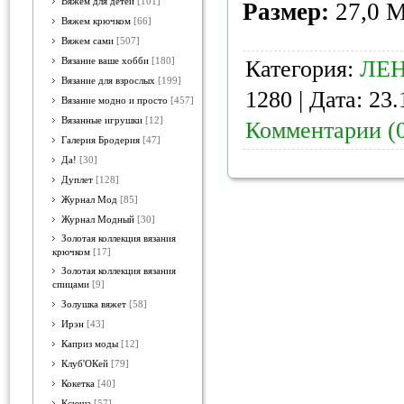
Вяжем для детей
[101]
Размер:
27,0 
Вяжем крючком
[66]
Вяжем сами
[507]
Вязание ваше хобби
[180]
Категория:
ЛЕН
Вязание для взрослых
[199]
1280 | Дата:
23.
Вязание модно и просто
[457]
Вязанные игрушки
[12]
Комментарии (
Галерия Бродерия
[47]
Да!
[30]
Дуплет
[128]
Журнал Мод
[85]
Журнал Модный
[30]
Золотая коллекция вязания
крючком
[17]
Золотая коллекция вязания
спицами
[9]
Золушка вяжет
[58]
Ирэн
[43]
Каприз моды
[12]
Клуб'ОКей
[79]
Кокетка
[40]
Ксюша
[57]