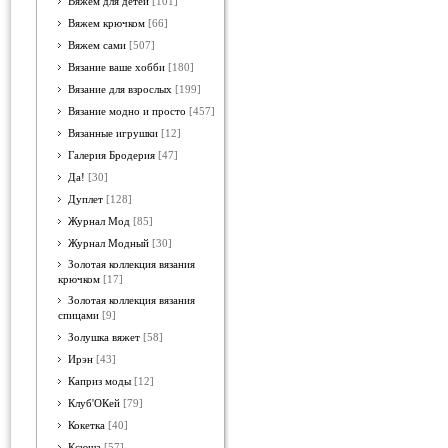
Вяжем для детей
[101]
Вяжем крючком
[66]
Вяжем сами
[507]
Вязание ваше хобби
[180]
Вязание для взрослых
[199]
Вязание модно и просто
[457]
Вязанные игрушки
[12]
Галерия Бродерия
[47]
Да!
[30]
Дуплет
[128]
Журнал Мод
[85]
Журнал Модный
[30]
Золотая коллекция вязания
крючком
[17]
Золотая коллекция вязания
спицами
[9]
Золушка вяжет
[58]
Ирэн
[43]
Каприз моды
[12]
Клуб'ОКей
[79]
Кокетка
[40]
Ксюша
[57]