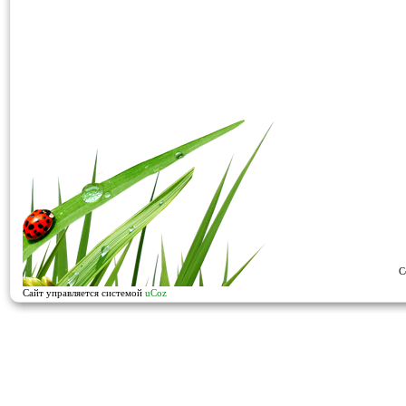
C
Сайт управляется системой
uCoz