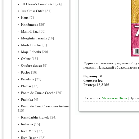
Jill Oxton's Cross Stitch
[24]
Just Cross Ctitch
[31]
Katia
[7]
Knit&mode
[56]
Mani di fata
[38]
Mezginiu pasaulis
[16]
Moda Crochet
[5]
Moje Robotki
[20]
Online
[13]
Журнал по вязанию предлагает 73 уз
Ottobre design
[8]
петлями. На каждый образец дается 
Pacios
[16]
Страниц:
31
Penelope
[21]
Формат:
jpg
Размер:
13,3 Мб
Phildar
[77]
Ponto de Cruz e Croche
[26]
Категория:
Маленькая Diana
| Просм
Praktika
[4]
Punto de Cruz Creaciones Artime
[15]
Rankdarbiu kraitele
[24]
Rebecca
[15]
Rich More
[22]
Rico Design
[28]