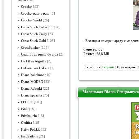
Crochet
[93]
Crochet paso a paso
[6]
Crochet World
[26]
Cross Stitch Collection
[78]
Cross Stitch Crazy
[73]
. В каждом номере наряду с моделям
Cross Stitch Gold
[108]
CrossStitcher
[109]
Формат
: jpg
Разме
р: 28,8 МБ
Cuadros en punto de cruz
[2]
De Fil en Aiguille
[3]
Категория:
Сабрина
| Просмотров: 7
Dekoratives Hakeln
[7]
Diana hakelmode
[9]
Diana MODEN
[83]
Diana Robotki
[22]
Маленькая Diana. Спецвыпус
Diana креатив
[75]
FELICE
[103]
Filati
[56]
Filethakeln
[15]
Gedifra
[16]
Hafty Polskie
[32]
Inspirations
[21]