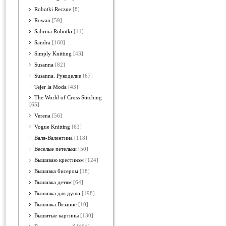
Robotki Reczne
[8]
Rowan
[59]
Sabrina Robotki
[11]
Sandra
[160]
Simply Knitting
[43]
Susanna
[82]
Susanna. Рукоделие
[67]
Tejer la Moda
[43]
The World of Cross Stitching
[65]
Verena
[56]
Vogue Knitting
[63]
Валя-Валентина
[118]
Веселые петельки
[50]
Вышиваю крестиком
[124]
Вышивка бисером
[18]
Вышивка детям
[64]
Вышивка для души
[198]
Вышивка.Вязание
[10]
Вышитые картины
[130]