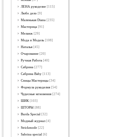
ЛЕНА рукоделие
[115]
Любо дело
[9]
Маленькая Diana
[235]
Мастерица
[91]
Меланж
[29]
Мода и Модель
[108]
Наталья
[45]
Очарование
[20]
Ручная Работа
[40]
Сабрина
[277]
Сабрина Baby
[113]
Спицы Мастерицы
[34]
Формула рукоделия
[54]
Чудесные мгновения
[274]
ШИК
[103]
ШТОРЫ
[88]
Burda Special
[32]
Модный журнал
[4]
Strickmode
[22]
Sabrina special
[6]