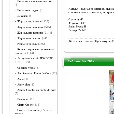
Вышивка шелковыми лентами
[8]
Наталья - журнал по вязанию, включ
Вышиваем гладью
[3]
сопровождаемых схемами, инструкц
Декупаж
[8]
Страниц: 60
Журналы по бисеру
[225]
Формат: PDF
Язык: Русский
Журналы по вышивке
[546]
Размер: 27 Мб
Журналы по вязанию
[2148]
Журналы по шитью
[241]
Категория:
Наталья
| Просмотров: 1
Разные журналы
[386]
Книги и журналы по вязанию
для детей
[113]
Лоскутное шитьё. ПЭЧВОРК.
Сабрина №9 2012
КВИЛТ
[231]
Солёное тесто
[3]
Ambientes en Punto de Cruz
[12]
Anna
[41]
Anny blatt
[23]
Artime Cenefas en punto de cruz
[7]
Benissimo
[17]
Clarin Crochet
[16]
Creative Embroidery & Cross
Stitch
[10]