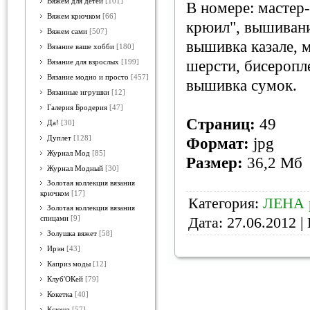
Вяжем для детей
[101]
В номере: мастер
Вяжем крючком
[66]
крюил", вышивани
Вяжем сами
[507]
вышивка казале, 
Вязание ваше хобби
[180]
шерсти, бисеропл
Вязание для взрослых
[199]
Вязание модно и просто
[457]
вышивка сумок.
Вязанные игрушки
[12]
Галерия Бродерия
[47]
Страниц:
49
Да!
[30]
Дуплет
[128]
Формат:
jpg
Журнал Мод
[85]
Размер:
36,2 Мб
Журнал Модный
[30]
Золотая коллекция вязания
крючком
[17]
Категория:
ЛЕНА 
Золотая коллекция вязания
Дата:
27.06.2012
| 
спицами
[9]
Золушка вяжет
[58]
Ирэн
[43]
Каприз моды
[12]
Клуб'ОКей
[79]
Кокетка
[40]
Ксюша
[57]