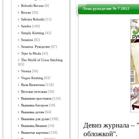
Robotki Reczne
[8]
Лена рукоделие № 7 2012
Rowan
[59]
Sabrina Robotki
[11]
Sandra
[160]
Simply Knitting
[43]
Susanna
[82]
Susanna. Рукоделие
[67]
Tejer la Moda
[43]
The World of Cross Stitching
[65]
Verena
[56]
Vogue Knitting
[63]
Валя-Валентина
[118]
Веселые петельки
[50]
Вышиваю крестиком
[124]
Вышивка бисером
[18]
Вышивка детям
[64]
Вышивка для души
[198]
Девиз журнала – 
Вышивка.Вязание
[10]
обложкой".
Вышитые картины
[130]