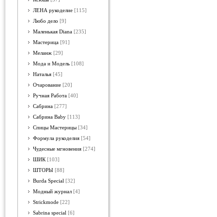
ЛЕНА рукоделие
[115]
Любо дело
[9]
Маленькая Diana
[235]
Мастерица
[91]
Меланж
[29]
Мода и Модель
[108]
Наталья
[45]
Очарование
[20]
Ручная Работа
[40]
Сабрина
[277]
Сабрина Baby
[113]
Спицы Мастерицы
[34]
Формула рукоделия
[54]
Чудесные мгновения
[274]
ШИК
[103]
ШТОРЫ
[88]
Burda Special
[32]
Модный журнал
[4]
Strickmode
[22]
Sabrina special
[6]