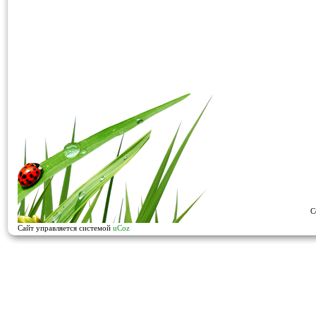
C
Сайт управляется системой
uCoz