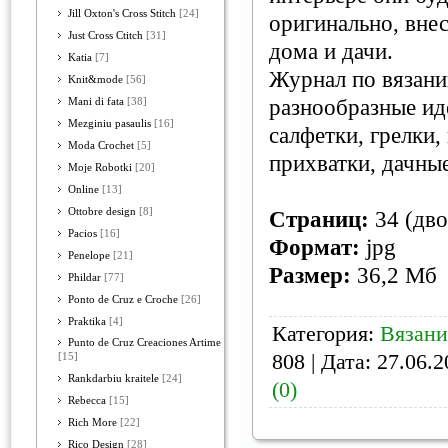
Jill Oxton's Cross Stitch
[24]
оригинально, вне
Just Cross Ctitch
[31]
дома и дачи.
Katia
[7]
Журнал по вязани
Knit&mode
[56]
разнообразные ид
Mani di fata
[38]
Mezginiu pasaulis
[16]
салфетки, грелки,
Moda Crochet
[5]
прихватки, дачные
Moje Robotki
[20]
Online
[13]
Ottobre design
[8]
Страниц:
34 (дв
Pacios
[16]
Формат:
jpg
Penelope
[21]
Размер:
36,2 Мб
Phildar
[77]
Ponto de Cruz e Croche
[26]
Praktika
[4]
Категория:
Вязани
Punto de Cruz Creaciones Artime
808 | Дата:
27.06.2
[15]
Rankdarbiu kraitele
[24]
(0)
Rebecca
[15]
Rich More
[22]
Rico Design
[28]