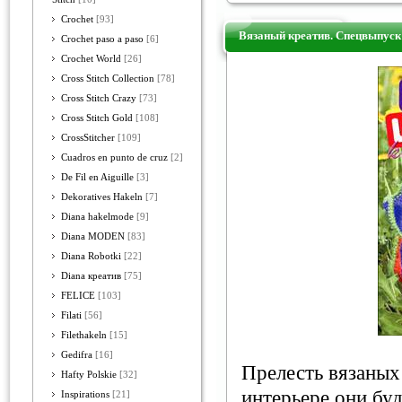
Crochet
[93]
Вязаный креатив. Спецвыпуск
Crochet paso a paso
[6]
Crochet World
[26]
Cross Stitch Collection
[78]
Cross Stitch Crazy
[73]
Cross Stitch Gold
[108]
CrossStitcher
[109]
Cuadros en punto de cruz
[2]
De Fil en Aiguille
[3]
Dekoratives Hakeln
[7]
Diana hakelmode
[9]
Diana MODEN
[83]
Diana Robotki
[22]
Diana креатив
[75]
FELICE
[103]
Filati
[56]
Filethakeln
[15]
Gedifra
[16]
Прелесть вязаных
Hafty Polskie
[32]
интерьере они бу
Inspirations
[21]