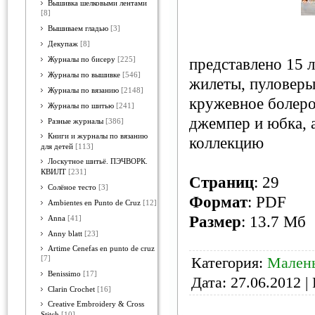
Вышивка шелковыми лентами
[8]
Вышиваем гладью
[3]
Декупаж
[8]
Журналы по бисеру
[225]
представлено 15 
Журналы по вышивке
[546]
жилеты, пуловеры,
Журналы по вязанию
[2148]
кружевное болеро,
Журналы по шитью
[241]
джемпер и юбка, 
Разные журналы
[386]
Книги и журналы по вязанию
коллекцию
для детей
[113]
Лоскутное шитьё. ПЭЧВОРК.
КВИЛТ
[231]
Страниц
: 29
Солёное тесто
[3]
Формат
: PDF
Ambientes en Punto de Cruz
[12]
Размер
: 13.7 Мб
Anna
[41]
Anny blatt
[23]
Artime Cenefas en punto de cruz
Категория:
Малень
[7]
Benissimo
[17]
Дата:
27.06.2012
| 
Clarin Crochet
[16]
Creative Embroidery & Cross
Stitch
[10]