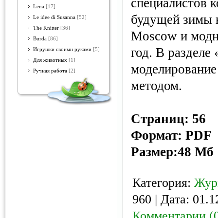
специалистов к
Lena
[17]
будущей зимы н
Le idee di Susanna
[52]
The Knitter
[36]
Moscow и модн
Burda
[86]
год. В разделе
Игрушки своими руками
[5]
Для животных
[1]
моделирование
Ручная работа
[2]
методом.
Страниц: 56
Формат: PDF
Размер:48 Мб
Категория:
Жур
960 | Дата:
01.1
Комментарии (