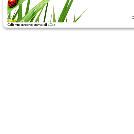
C
Сайт управляется системой
uCoz