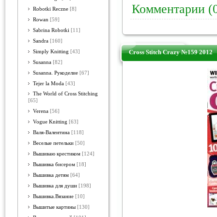
Комментарии (
Robotki Reczne
[8]
Rowan
[59]
Sabrina Robotki
[11]
Sandra
[160]
Cross Stitch Crazy №159 2012
Simply Knitting
[43]
Susanna
[82]
Susanna. Рукоделие
[67]
Tejer la Moda
[43]
The World of Cross Stitching
[65]
Verena
[56]
Vogue Knitting
[63]
Валя-Валентина
[118]
Веселые петельки
[50]
Вышиваю крестиком
[124]
Вышивка бисером
[18]
Вышивка детям
[64]
Вышивка для души
[198]
Вышивка.Вязание
[10]
Вышитые картины
[130]