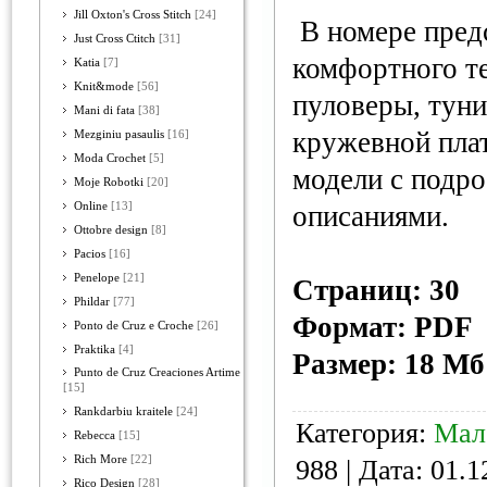
Jill Oxton's Cross Stitch
[24]
В номере пред
Just Cross Ctitch
[31]
комфортного те
Katia
[7]
Knit&mode
[56]
пуловеры, туни
Mani di fata
[38]
кружевной плат
Mezginiu pasaulis
[16]
Moda Crochet
[5]
модели с подр
Moje Robotki
[20]
Online
[13]
описаниями.
Ottobre design
[8]
Pacios
[16]
Penelope
[21]
Страниц: 30
Phildar
[77]
Формат: PDF
Ponto de Cruz e Croche
[26]
Praktika
[4]
Размер: 18 Мб
Punto de Cruz Creaciones Artime
[15]
Rankdarbiu kraitele
[24]
Категория:
Мал
Rebecca
[15]
Rich More
[22]
988 | Дата:
01.1
Rico Design
[28]