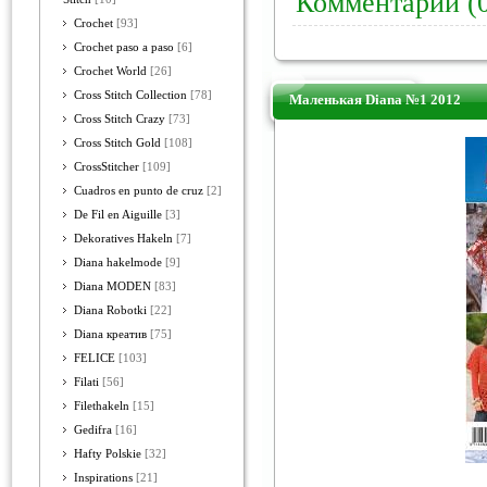
Комментарии (
Crochet
[93]
Crochet paso a paso
[6]
Crochet World
[26]
Cross Stitch Collection
[78]
Маленькая Diana №1 2012
Cross Stitch Crazy
[73]
Cross Stitch Gold
[108]
CrossStitcher
[109]
Cuadros en punto de cruz
[2]
De Fil en Aiguille
[3]
Dekoratives Hakeln
[7]
Diana hakelmode
[9]
Diana MODEN
[83]
Diana Robotki
[22]
Diana креатив
[75]
FELICE
[103]
Filati
[56]
Filethakeln
[15]
Gedifra
[16]
Hafty Polskie
[32]
Inspirations
[21]