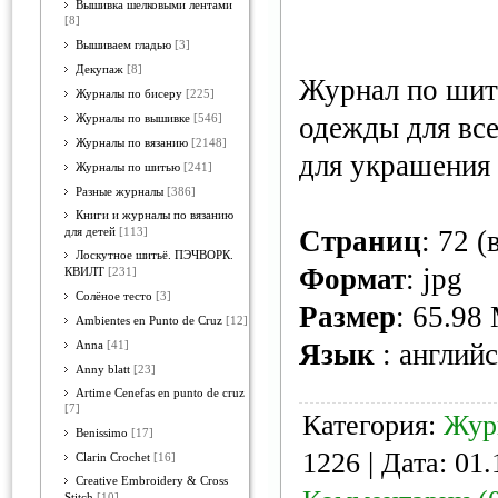
Вышивка шелковыми лентами
[8]
Вышиваем гладью
[3]
Декупаж
[8]
Журнал по шит
Журналы по бисеру
[225]
одежды для все
Журналы по вышивке
[546]
Журналы по вязанию
[2148]
для украшения 
Журналы по шитью
[241]
Разные журналы
[386]
Книги и журналы по вязанию
Страниц
: 72 
для детей
[113]
Лоскутное шитьё. ПЭЧВОРК.
Формат
: jpg
КВИЛТ
[231]
Солёное тесто
[3]
Размер
: 65.98
Ambientes en Punto de Cruz
[12]
Язык
: англий
Anna
[41]
Anny blatt
[23]
Artime Cenefas en punto de cruz
[7]
Категория:
Жур
Benissimo
[17]
1226 | Дата:
01.
Clarin Crochet
[16]
Creative Embroidery & Cross
Stitch
[10]