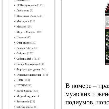
ЛЕНА рукоделие
[115]
Любо дело
[9]
Маленькая Diana
[235]
Мастерица
[91]
Меланж
[29]
Мода и Модель
[108]
Наталья
[45]
Очарование
[20]
Ручная Работа
[40]
Сабрина
[277]
Сабрина Baby
[113]
Спицы Мастерицы
[34]
Формула рукоделия
[54]
Чудесные мгновения
[274]
ШИК
[103]
В номере – пра
ШТОРЫ
[88]
Burda Special
[32]
мужских и жен
Модный журнал
[4]
подиумов, ново
Strickmode
[22]
Sabrina special
[6]