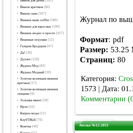
Вяжем для детей
[101]
Вяжем крючком
[66]
Вяжем сами
[507]
Журнал по выш
Вязание ваше хобби
[180]
Вязание для взрослых
[199]
Вязание модно и просто
[457]
Формат
: pdf
Вязанные игрушки
[12]
Галерия Бродерия
[47]
Размер:
53.25
Да!
[30]
Страниц:
80
Дуплет
[128]
Журнал Мод
[85]
Журнал Модный
[30]
Категория:
Cros
Золотая коллекция вязания
крючком
[17]
1573 | Дата:
01.
Золотая коллекция вязания
спицами
[9]
Комментарии (
Золушка вяжет
[58]
Ирэн
[43]
Каприз моды
[12]
Клуб'ОКей
[79]
Ателье №12 2011
Кокетка
[40]
Ксюша
[57]