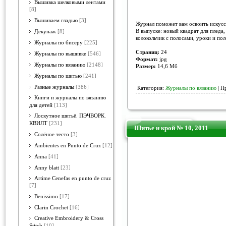
Вышивка шелковыми лентами
[8]
Вышиваем гладью
[3]
Журнал поможет вам освоить искусс
В выпуске: новый квадрат для пледа
Декупаж
[8]
колокольчик с полосами, уроки и пол
Журналы по бисеру
[225]
Страниц:
24
Журналы по вышивке
[546]
Формат:
jpg
Журналы по вязанию
[2148]
Размер:
14,6 Мб
Журналы по шитью
[241]
Разные журналы
[386]
Категория:
Журналы по вязанию
| П
Книги и журналы по вязанию
для детей
[113]
Лоскутное шитьё. ПЭЧВОРК.
КВИЛТ
[231]
Шитье и крой № 10, 2011
Солёное тесто
[3]
Ambientes en Punto de Cruz
[12]
Anna
[41]
Anny blatt
[23]
Artime Cenefas en punto de cruz
[7]
Benissimo
[17]
Clarin Crochet
[16]
Creative Embroidery & Cross
Stitch
[10]