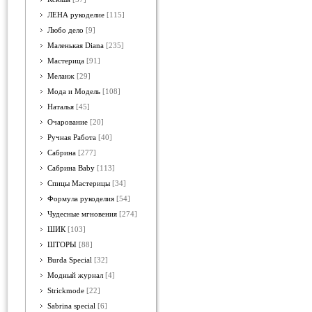
ЛЕНА рукоделие
[115]
Любо дело
[9]
Маленькая Diana
[235]
Мастерица
[91]
Меланж
[29]
Мода и Модель
[108]
Наталья
[45]
Очарование
[20]
Ручная Работа
[40]
Сабрина
[277]
Сабрина Baby
[113]
Спицы Мастерицы
[34]
Формула рукоделия
[54]
Чудесные мгновения
[274]
ШИК
[103]
ШТОРЫ
[88]
Burda Special
[32]
Модный журнал
[4]
Strickmode
[22]
Sabrina special
[6]