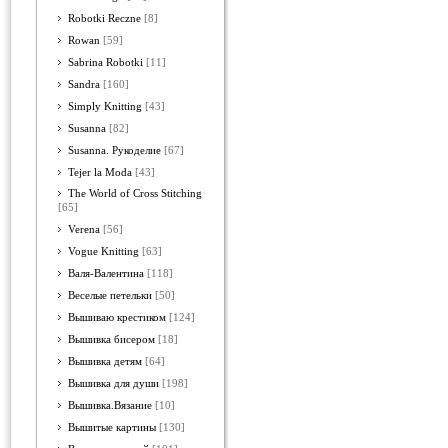
Robotki Reczne
[8]
Rowan
[59]
Sabrina Robotki
[11]
Sandra
[160]
Simply Knitting
[43]
Susanna
[82]
Susanna. Рукоделие
[67]
Tejer la Moda
[43]
The World of Cross Stitching
[65]
Verena
[56]
Vogue Knitting
[63]
Валя-Валентина
[118]
Веселые петельки
[50]
Вышиваю крестиком
[124]
Вышивка бисером
[18]
Вышивка детям
[64]
Вышивка для души
[198]
Вышивка.Вязание
[10]
Вышитые картины
[130]