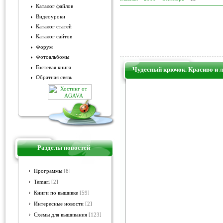
Каталог файлов
Видеоуроки
Каталог статей
Каталог сайтов
Форум
Фотоальбомы
Гостевая книга
Чудесный крючок. Красиво и л
Обратная связь
Разделы новостей
Программы
[8]
Temari
[2]
Книги по вышивке
[59]
Интересные новости
[2]
Схемы для вышивания
[123]