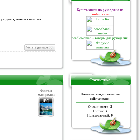
Купить книги по рукоделию на
bambook.com
рукоделия, женская шляпка-
needlewoman - товары для рукоделия.
Статистика
Пoльзoвaтели,пoceтившие
caйт ceгoдня:
Онлайн всего:
3
Гостей:
3
Пользователей:
0