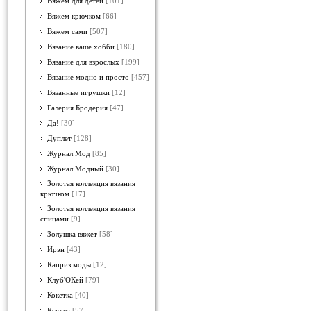
Вяжем для детей
[101]
Вяжем крючком
[66]
Вяжем сами
[507]
Вязание ваше хобби
[180]
Вязание для взрослых
[199]
Вязание модно и просто
[457]
Вязанные игрушки
[12]
Галерия Бродерия
[47]
Да!
[30]
Дуплет
[128]
Журнал Мод
[85]
Журнал Модный
[30]
Золотая коллекция вязания
крючком
[17]
Золотая коллекция вязания
спицами
[9]
Золушка вяжет
[58]
Ирэн
[43]
Каприз моды
[12]
Клуб'ОКей
[79]
Кокетка
[40]
Ксюша
[57]