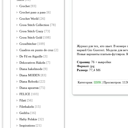
Crochet
[93]
Crochet paso a paso
[6]
Crochet World
[26]
Cross Stitch Collection
[78]
Cross Stitch Crazy
[73]
Cross Stitch Gold
[108]
CrossStitcher
[109]
Журнал для тех, кто шьет. В номер
маркой Gio Guerreri. Модели для ве
Cuadros en punto de cruz
[2]
Новые варианты платьев-футляров. К
De Fil en Aiguille
[3]
Страниц:
76 + выкройки
Dekoratives Hakeln
[7]
Формат:
jpg
Diana hakelmode
[9]
Размер:
77,4 Мб
Diana MODEN
[83]
Diana Robotki
[22]
Категория:
ШИК
| Просмотров: 1130
Diana креатив
[75]
FELICE
[103]
Filati
[56]
Filethakeln
[15]
Gedifra
[16]
Hafty Polskie
[32]
Inspirations
[21]