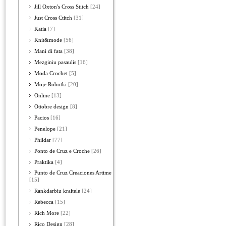
Jill Oxton's Cross Stitch
[24]
Just Cross Ctitch
[31]
Katia
[7]
Knit&mode
[56]
Mani di fata
[38]
Mezginiu pasaulis
[16]
Moda Crochet
[5]
Moje Robotki
[20]
Online
[13]
Ottobre design
[8]
Pacios
[16]
Penelope
[21]
Phildar
[77]
Ponto de Cruz e Croche
[26]
Praktika
[4]
Punto de Cruz Creaciones Artime
[15]
Rankdarbiu kraitele
[24]
Rebecca
[15]
Rich More
[22]
Rico Design
[28]