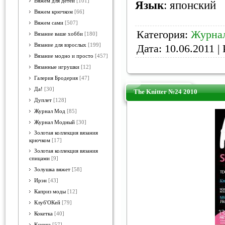
Вяжем для детей
[101]
Язык
: японский
Вяжем крючком
[66]
Вяжем сами
[507]
Категория:
Журнал
Вязание ваше хобби
[180]
Вязание для взрослых
[199]
Дата:
10.06.2011
| 
Вязание модно и просто
[457]
Вязанные игрушки
[12]
Галерия Бродерия
[47]
Да!
[30]
The Knitter №24 2010
Дуплет
[128]
Журнал Мод
[85]
Журнал Модный
[30]
Золотая коллекция вязания
крючком
[17]
Золотая коллекция вязания
спицами
[9]
Золушка вяжет
[58]
Ирэн
[43]
Каприз моды
[12]
Клуб'ОКей
[79]
Кокетка
[40]
Ксюша
[57]