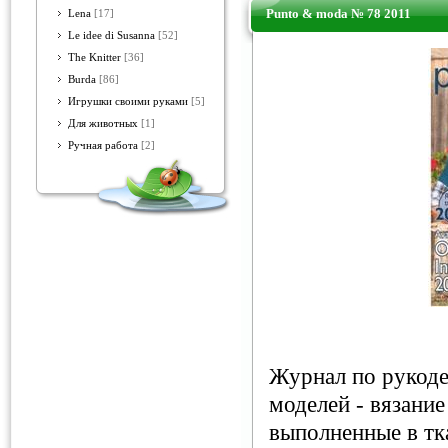
Punto & moda № 78 2011
Lena
[17]
Le idee di Susanna
[52]
The Knitter
[36]
Burda
[86]
Игрушки своими руками
[5]
Для животных
[1]
Ручная работа
[2]
Журнал по рукоде
моделей - вязани
выполненные в тк