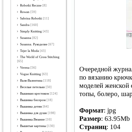
Robotki Reczne
[8]
Rowan
[59]
Sabrina Robotki
[11]
Sandra
[160]
Simply Knitting
[43]
Susanna
[82]
Susanna. Рукоделие
[67]
Tejer la Moda
[43]
The World of Cross Stitching
[65]
Очередной журнал
Verena
[56]
Vogue Knitting
[63]
по вязанию крючк
Валя-Валентина
[118]
моделей женской 
Веселые петельки
[50]
топы, болеро, ша
Вышиваю крестиком
[124]
Вышивка бисером
[18]
Вышивка детям
[64]
Формат
: jpg
Вышивка для души
[198]
Размер
: 63.95Mb
Вышивка.Вязание
[10]
Страниц
: 104
Вышитые картины
[130]