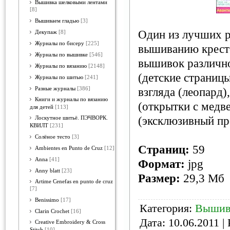
Вышивка шелковыми лентами
[8]
Вышиваем гладью
[3]
Один из лучших 
Декупаж
[8]
Журналы по бисеру
[225]
вышиванию крест
Журналы по вышивке
[546]
вышивок различно
Журналы по вязанию
[2148]
(детские страниц
Журналы по шитью
[241]
Разные журналы
[386]
взгляда (леопард)
Книги и журналы по вязанию
(открытки с медв
для детей
[113]
(эксклюзивный про
Лоскутное шитьё. ПЭЧВОРК.
КВИЛТ
[231]
Солёное тесто
[3]
Страниц:
59
Ambientes en Punto de Cruz
[12]
Anna
[41]
Формат:
jpg
Anny blatt
[23]
Размер:
29,3 Мб
Artime Cenefas en punto de cruz
[7]
Benissimo
[17]
Категория:
Вышив
Clarin Crochet
[16]
Дата:
10.06.2011
| 
Creative Embroidery & Cross
Stitch
[10]