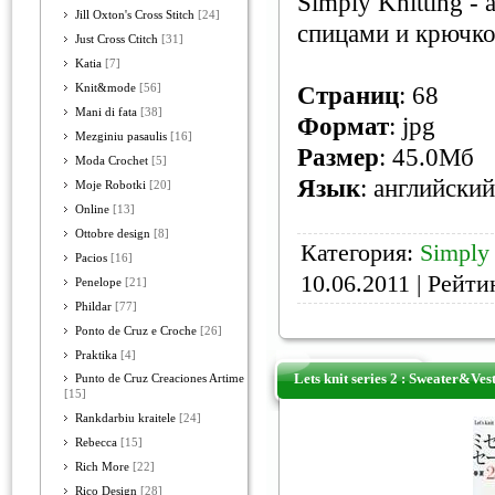
Simply Knitting -
Jill Oxton's Cross Stitch
[24]
спицами и крючко
Just Cross Ctitch
[31]
Katia
[7]
Knit&mode
[56]
Страниц
: 68
Mani di fata
[38]
Формат
: jpg
Mezginiu pasaulis
[16]
Размер
: 45.0Мб
Moda Crochet
[5]
Язык
: английский
Moje Robotki
[20]
Online
[13]
Ottobre design
[8]
Категория:
Simply 
Pacios
[16]
10.06.2011
| Рейтин
Penelope
[21]
Phildar
[77]
Ponto de Cruz e Croche
[26]
Praktika
[4]
Lets knit series 2 : Sweater&Ves
Punto de Cruz Creaciones Artime
[15]
Rankdarbiu kraitele
[24]
Rebecca
[15]
Rich More
[22]
Rico Design
[28]