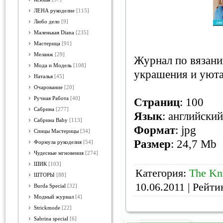
ЛЕНА рукоделие
[115]
Любо дело
[9]
Маленькая Diana
[235]
Мастерица
[91]
Меланж
[29]
Журнал по вязани
Мода и Модель
[108]
украшения и уюта
Наталья
[45]
Очарование
[20]
Ручная Работа
[40]
Страниц
: 100
Сабрина
[277]
Язык
: английский
Сабрина Baby
[113]
Формат
: jpg
Спицы Мастерицы
[34]
Размер
: 24,7 Mb
Формула рукоделия
[54]
Чудесные мгновения
[274]
ШИК
[103]
Категория:
The Kni
ШТОРЫ
[88]
10.06.2011
| Рейтин
Burda Special
[32]
Модный журнал
[4]
Strickmode
[22]
Sabrina special
[6]