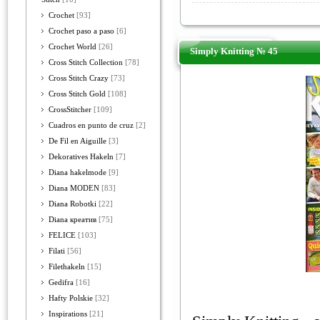
Crochet
[93]
Crochet paso a paso
[6]
Crochet World
[26]
Simply Knitting № 45
Cross Stitch Collection
[78]
Cross Stitch Crazy
[73]
Cross Stitch Gold
[108]
CrossStitcher
[109]
Cuadros en punto de cruz
[2]
De Fil en Aiguille
[3]
Dekoratives Hakeln
[7]
Diana hakelmode
[9]
Diana MODEN
[83]
Diana Robotki
[22]
Diana креатив
[75]
FELICE
[103]
Filati
[56]
Filethakeln
[15]
Gedifra
[16]
Hafty Polskie
[32]
Inspirations
[21]