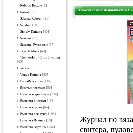
Robotki Reczne
[8]
Вяжем сами Спецвыпуск №1 2
Rowan
[59]
Sabrina Robotki
[11]
Sandra
[160]
Simply Knitting
[43]
Susanna
[82]
Susanna. Рукоделие
[67]
Tejer la Moda
[43]
The World of Cross Stitching
[65]
Verena
[56]
Vogue Knitting
[63]
Валя-Валентина
[118]
Веселые петельки
[50]
Вышиваю крестиком
[124]
Вышивка бисером
[18]
Вышивка детям
[64]
Вышивка для души
[198]
Журнал по вяз
Вышивка.Вязание
[10]
свитера, пулов
Вышитые картины
[130]