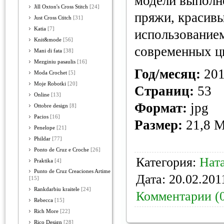
модели выполн
Jill Oxton's Cross Stitch
[24]
пряжи, красивы
Just Cross Ctitch
[31]
Katia
[7]
использованием
Knit&mode
[56]
современных ц
Mani di fata
[38]
Mezginiu pasaulis
[16]
Год/месяц:
201
Moda Crochet
[5]
Moje Robotki
[20]
Страниц:
53
Online
[13]
Формат:
jpg
Ottobre design
[8]
Pacios
[16]
Размер:
21,8 
Penelope
[21]
Phildar
[77]
Ponto de Cruz e Croche
[26]
Категория:
Нат
Praktika
[4]
Punto de Cruz Creaciones Artime
Дата:
20.02.201
[15]
Rankdarbiu kraitele
[24]
Комментарии (
Rebecca
[15]
Rich More
[22]
Rico Design
[28]