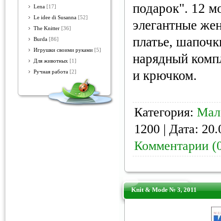
подарок". 12 м
Lena
[17]
Le idee di Susanna
[52]
элегантные жен
The Knitter
[36]
платье, шапочк
Burda
[86]
Игрушки своими руками
[5]
нарядный компл
Для животных
[1]
и крючком.
Ручная работа
[2]
Категория:
Мал
1200 | Дата:
20.
Комментарии (
Knit & Mode № 3, 2011