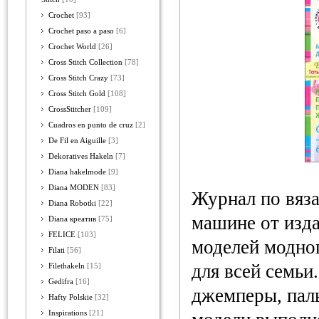
Crochet
[93]
Crochet paso a paso
[6]
Crochet World
[26]
Cross Stitch Collection
[78]
Cross Stitch Crazy
[73]
Cross Stitch Gold
[108]
CrossStitcher
[109]
Cuadros en punto de cruz
[2]
De Fil en Aiguille
[3]
Dekoratives Hakeln
[7]
Diana hakelmode
[9]
Diana MODEN
[83]
Журнал по вяз
Diana Robotki
[22]
машине от изда
Diana креатив
[75]
FELICE
[103]
моделей модно
Filati
[56]
для всей семьи
Filethakeln
[15]
Gedifra
[16]
джемперы, паль
Hafty Polskie
[32]
Inspirations
[21]