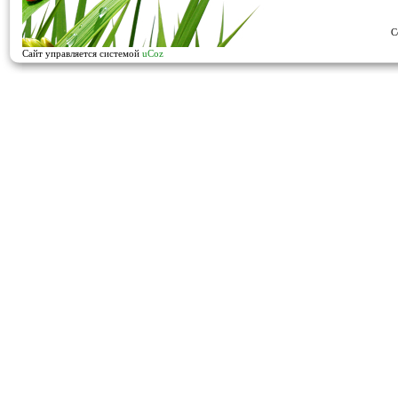
C
Сайт управляется системой
uCoz