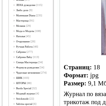
ЛЕНА рукоделие
[115]
Любо дело
[9]
Маленькая Diana
[235]
Мастерица
[91]
Меланж
[29]
Мода и Модель
[108]
Наталья
[45]
Очарование
[20]
Ручная Работа
[40]
Сабрина
[277]
Сабрина Baby
[113]
Спицы Мастерицы
[34]
Страниц:
18
Формула рукоделия
[54]
Чудесные мгновения
[274]
Формат:
jpg
ШИК
[103]
Размер:
9,1 М
ШТОРЫ
[88]
Burda Special
[32]
Журнал по вяз
Модный журнал
[4]
Strickmode
[22]
трикотаж под д
Sabrina special
[6]