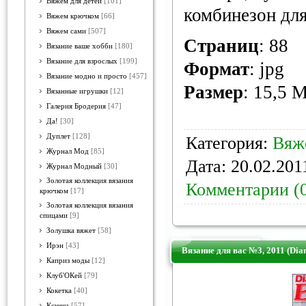
Вяжем для детей
[101]
комбинезон для
Вяжем крючком
[66]
Вяжем сами
[507]
Страниц
: 88
Вязание ваше хобби
[180]
Вязание для взрослых
[199]
Формат
: jpg
Вязание модно и просто
[457]
Размер
: 15,5 
Вязанные игрушки
[12]
Галерия Бродерия
[47]
Да!
[30]
Дуплет
[128]
Категория:
Вяж
Журнал Мод
[85]
Дата:
20.02.201
Журнал Модный
[30]
Золотая коллекция вязания
Комментарии (
крючком
[17]
Золотая коллекция вязания
спицами
[9]
Золушка вяжет
[58]
Ирэн
[43]
Вязание для вас №3, 2011 (Dia
Каприз моды
[12]
Клуб'ОКей
[79]
Кокетка
[40]
Ксюша
[57]