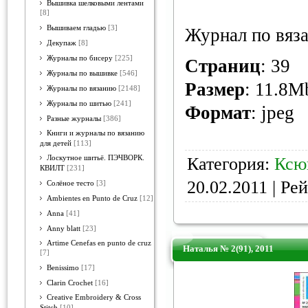
Вышивка шелковыми лентами
[8]
Вышиваем гладью
[3]
Журнал по вяза
Декупаж
[8]
Журналы по бисеру
[225]
Страниц
: 39
Журналы по вышивке
[546]
Размер
: 11.8M
Журналы по вязанию
[2148]
Журналы по шитью
[241]
Формат
: jpeg
Разные журналы
[386]
Книги и журналы по вязанию
для детей
[113]
Лоскутное шитьё. ПЭЧВОРК.
Категория:
Ксю
КВИЛТ
[231]
20.02.2011
| Рей
Солёное тесто
[3]
Ambientes en Punto de Cruz
[12]
Anna
[41]
Anny blatt
[23]
Artime Cenefas en punto de cruz
Наталья № 2(91), 2011
[7]
Benissimo
[17]
Clarin Crochet
[16]
Creative Embroidery & Cross
Stitch
[10]