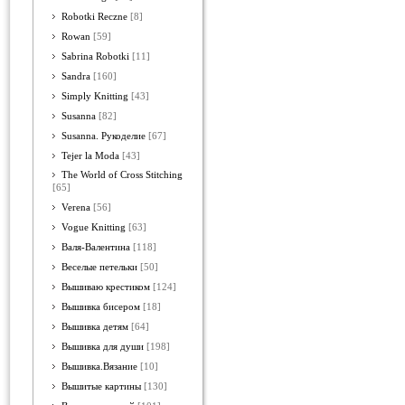
Robotki Reczne
[8]
Rowan
[59]
Sabrina Robotki
[11]
Sandra
[160]
Simply Knitting
[43]
Susanna
[82]
Susanna. Рукоделие
[67]
Tejer la Moda
[43]
The World of Cross Stitching
[65]
Verena
[56]
Vogue Knitting
[63]
Валя-Валентина
[118]
Веселые петельки
[50]
Вышиваю крестиком
[124]
Вышивка бисером
[18]
Вышивка детям
[64]
Вышивка для души
[198]
Вышивка.Вязание
[10]
Вышитые картины
[130]