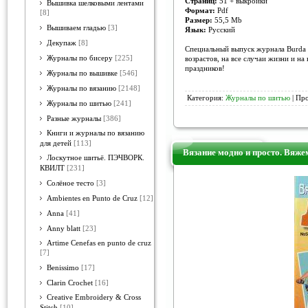
Страниц:
51 + выкройки
Вышивка шелковыми лентами
Формат:
Pdf
[8]
Размер:
55,5 Mb
Вышиваем гладью
[3]
Язык:
Русский
Декупаж
[8]
Специальный выпуск журнала Burda 
Журналы по бисеру
[225]
возрастов, на все случаи жизни и на 
праздников!
Журналы по вышивке
[546]
Журналы по вязанию
[2148]
Категория:
Журналы по шитью
| Про
Журналы по шитью
[241]
Разные журналы
[386]
Книги и журналы по вязанию
для детей
[113]
Вязание модно и просто. Вяже
Лоскутное шитьё. ПЭЧВОРК.
КВИЛТ
[231]
Солёное тесто
[3]
Ambientes en Punto de Cruz
[12]
Anna
[41]
Anny blatt
[23]
Artime Cenefas en punto de cruz
[7]
Benissimo
[17]
Clarin Crochet
[16]
Creative Embroidery & Cross
Stitch
[10]