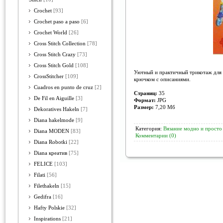
Crochet
[93]
Crochet paso a paso
[6]
Crochet World
[26]
Cross Stitch Collection
[78]
Cross Stitch Crazy
[73]
Cross Stitch Gold
[108]
Уютный и практичный трикотаж для д
CrossStitcher
[109]
крючком с описаниями.
Cuadros en punto de cruz
[2]
Страниц:
35
De Fil en Aiguille
[3]
Формат:
JPG
Размер:
7,20 Мб
Dekoratives Hakeln
[7]
Diana hakelmode
[9]
Категория:
Вязание модно и просто
Diana MODEN
[83]
Комментарии (0)
Diana Robotki
[22]
Diana креатив
[75]
FELICE
[103]
Filati
[56]
Filethakeln
[15]
Gedifra
[16]
Hafty Polskie
[32]
Inspirations
[21]