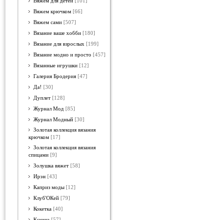
Вяжем для детей
[101]
Вяжем крючком
[66]
Вяжем сами
[507]
Вязание ваше хобби
[180]
Вязание для взрослых
[199]
Вязание модно и просто
[457]
Вязанные игрушки
[12]
Галерия Бродерия
[47]
Да!
[30]
Дуплет
[128]
Журнал Мод
[85]
Журнал Модный
[30]
Золотая коллекция вязания
крючком
[17]
Золотая коллекция вязания
спицами
[9]
Золушка вяжет
[58]
Ирэн
[43]
Каприз моды
[12]
Клуб'ОКей
[79]
Кокетка
[40]
Ксюша
[57]