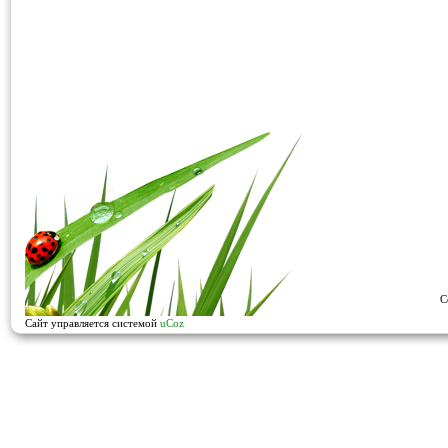
C
Сайт управляется системой
uCoz