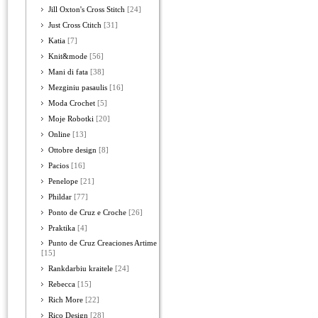
Jill Oxton's Cross Stitch
[24]
Just Cross Ctitch
[31]
Katia
[7]
Knit&mode
[56]
Mani di fata
[38]
Mezginiu pasaulis
[16]
Moda Crochet
[5]
Moje Robotki
[20]
Online
[13]
Ottobre design
[8]
Pacios
[16]
Penelope
[21]
Phildar
[77]
Ponto de Cruz e Croche
[26]
Praktika
[4]
Punto de Cruz Creaciones Artime
[15]
Rankdarbiu kraitele
[24]
Rebecca
[15]
Rich More
[22]
Rico Design
[28]