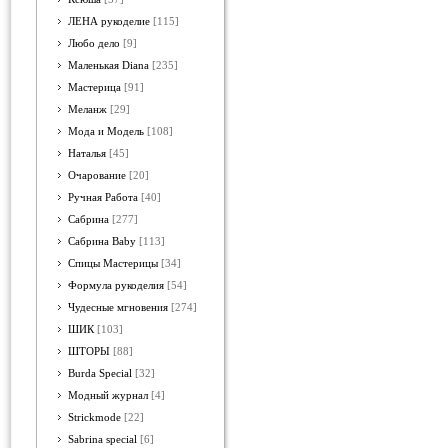
ЛЕНА рукоделие
[115]
Любо дело
[9]
Маленькая Diana
[235]
Мастерица
[91]
Меланж
[29]
Мода и Модель
[108]
Наталья
[45]
Очарование
[20]
Ручная Работа
[40]
Сабрина
[277]
Сабрина Baby
[113]
Спицы Мастерицы
[34]
Формула рукоделия
[54]
Чудесные мгновения
[274]
ШИК
[103]
ШТОРЫ
[88]
Burda Special
[32]
Модный журнал
[4]
Strickmode
[22]
Sabrina special
[6]