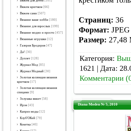
крестиком толь
Вяжем для детей
[101]
Вяжем крючком
[66]
Вяжем сами
[507]
Страниц:
36
Вязание ваше хобби
[180]
Вязание для взрослых
[199]
Формат:
JPEG
Вязание модно и просто
[457]
Размер:
27,48
Вязанные игрушки
[12]
Галерия Бродерия
[47]
Да!
[30]
Категория:
Выш
Дуплет
[128]
Журнал Мод
[85]
1621 | Дата:
28.
Журнал Модный
[30]
Комментарии (
Золотая коллекция вязания
крючком
[17]
Золотая коллекция вязания
спицами
[9]
Золушка вяжет
[58]
Diana Moden № 5, 2010
Ирэн
[43]
Каприз моды
[12]
Клуб'ОКей
[79]
Кокетка
[40]
Ксюша
[57]