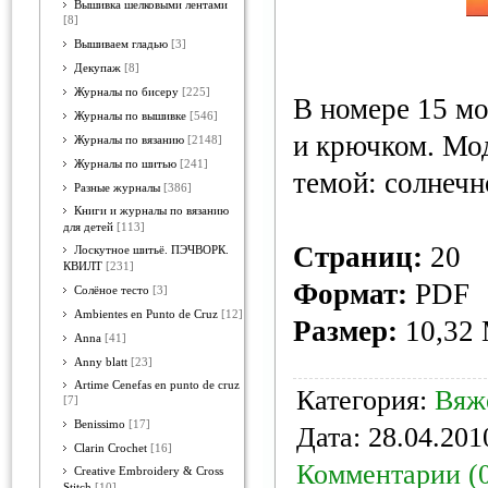
Вышивка шелковыми лентами
[8]
Вышиваем гладью
[3]
Декупаж
[8]
Журналы по бисеру
[225]
В номере 15 мо
Журналы по вышивке
[546]
и крючком. Мо
Журналы по вязанию
[2148]
Журналы по шитью
[241]
темой: солнечн
Разные журналы
[386]
Книги и журналы по вязанию
для детей
[113]
Страниц:
20
Лоскутное шитьё. ПЭЧВОРК.
КВИЛТ
[231]
Формат:
PDF
Солёное тесто
[3]
Ambientes en Punto de Cruz
[12]
Размер:
10,32
Anna
[41]
Anny blatt
[23]
Artime Cenefas en punto de cruz
Категория:
Вяж
[7]
Benissimo
[17]
Дата:
28.04.201
Clarin Crochet
[16]
Комментарии (
Creative Embroidery & Cross
Stitch
[10]