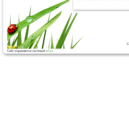
C
Сайт управляется системой
uCoz