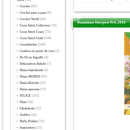
Crochet
[93]
Crochet paso a paso
[6]
Crochet World
[26]
Вышивка бисером №4, 2010
Cross Stitch Collection
[78]
Cross Stitch Crazy
[73]
Cross Stitch Gold
[108]
CrossStitcher
[109]
Cuadros en punto de cruz
[2]
De Fil en Aiguille
[3]
Dekoratives Hakeln
[7]
Diana hakelmode
[9]
Diana MODEN
[83]
Diana Robotki
[22]
Diana креатив
[75]
FELICE
[103]
Filati
[56]
Filethakeln
[15]
Gedifra
[16]
Hafty Polskie
[32]
Inspirations
[21]