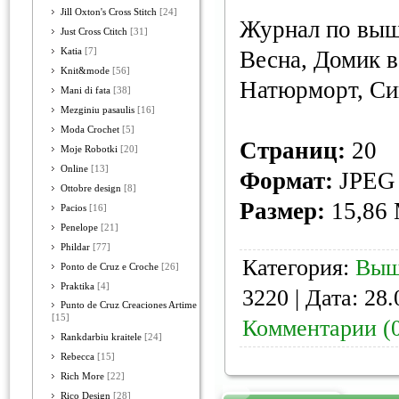
Jill Oxton's Cross Stitch
[24]
Журнал по выш
Just Cross Ctitch
[31]
Katia
[7]
Весна, Домик в
Knit&mode
[56]
Натюрморт, Си
Mani di fata
[38]
Mezginiu pasaulis
[16]
Moda Crochet
[5]
Страниц:
20
Moje Robotki
[20]
Online
[13]
Формат:
JPEG
Ottobre design
[8]
Размер:
15,86
Pacios
[16]
Penelope
[21]
Phildar
[77]
Категория:
Выш
Ponto de Cruz e Croche
[26]
Praktika
[4]
3220 | Дата:
28.
Punto de Cruz Creaciones Artime
[15]
Комментарии (
Rankdarbiu kraitele
[24]
Rebecca
[15]
Rich More
[22]
Rico Design
[28]