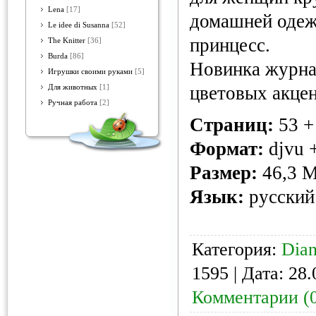
Lena
[17]
домашней одеж
Le idee di Susanna
[52]
принцесс.
The Knitter
[36]
Burda
[86]
Новинка журна
Игрушки своими руками
[5]
цветовых акцен
Для животных
[1]
Ручная работа
[2]
Страниц:
53 +
Формат:
djvu 
Размер:
46,3 
Язык:
русский
Категория:
Dia
1595 | Дата:
28.
Комментарии (