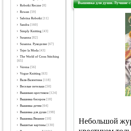
Вышивка для души. Лучшие с
Robotki Reczne
[8]
Rowan
[59]
Sabrina Robotki
[11]
Sandra
[160]
Simply Knitting
[43]
Susanna
[82]
Susanna. Рукоделие
[67]
Tejer la Moda
[43]
The World of Cross Stitching
[65]
Verena
[56]
Vogue Knitting
[63]
Валя-Валентина
[118]
Веселые петельки
[50]
Вышиваю крестиком
[124]
Вышивка бисером
[18]
Вышивка детям
[64]
Вышивка для души
[198]
Небольшой жур
Вышивка.Вязание
[10]
Вышитые картины
[130]