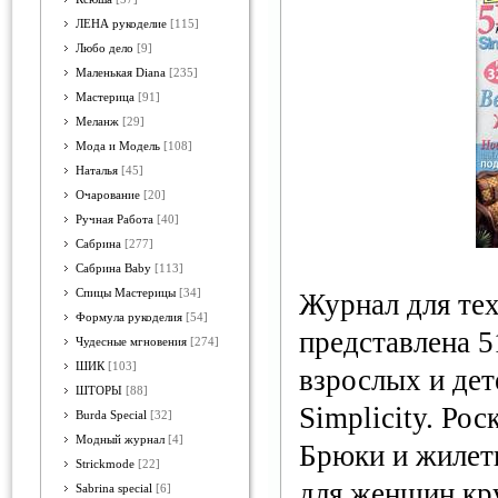
ЛЕНА рукоделие
[115]
Любо дело
[9]
Маленькая Diana
[235]
Мастерица
[91]
Меланж
[29]
Мода и Модель
[108]
Наталья
[45]
Очарование
[20]
Ручная Работа
[40]
Сабрина
[277]
Сабрина Baby
[113]
Спицы Мастерицы
[34]
Журнал для тех
Формула рукоделия
[54]
представлена 5
Чудесные мгновения
[274]
ШИК
[103]
взрослых и дет
ШТОРЫ
[88]
Simplicity. Ро
Burda Special
[32]
Модный журнал
[4]
Брюки и жилет
Strickmode
[22]
для женщин кр
Sabrina special
[6]