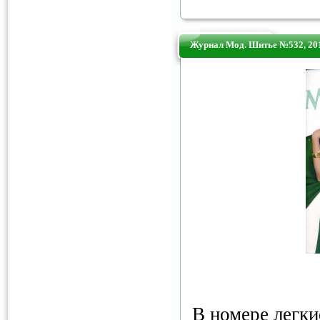
Журнал Мод. Шитье №532, 20
В номере легки