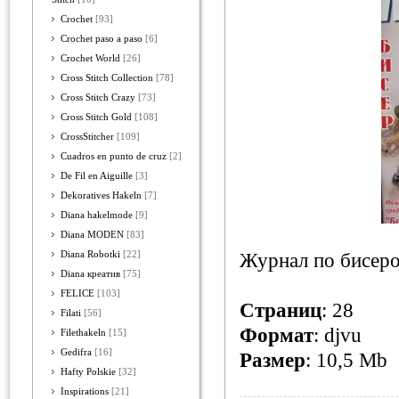
Crochet
[93]
Crochet paso a paso
[6]
Crochet World
[26]
Cross Stitch Collection
[78]
Cross Stitch Crazy
[73]
Cross Stitch Gold
[108]
CrossStitcher
[109]
Cuadros en punto de cruz
[2]
De Fil en Aiguille
[3]
Dekoratives Hakeln
[7]
Diana hakelmode
[9]
Diana MODEN
[83]
Diana Robotki
[22]
Журнал по бисер
Diana креатив
[75]
FELICE
[103]
Страниц
: 28
Filati
[56]
Формат
: djvu
Filethakeln
[15]
Gedifra
[16]
Размер
: 10,5 Mb
Hafty Polskie
[32]
Inspirations
[21]