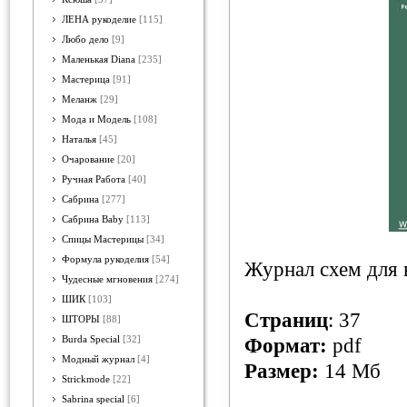
ЛЕНА рукоделие
[115]
Любо дело
[9]
Маленькая Diana
[235]
Мастерица
[91]
Меланж
[29]
Мода и Модель
[108]
Наталья
[45]
Очарование
[20]
Ручная Работа
[40]
Сабрина
[277]
Сабрина Baby
[113]
Спицы Мастерицы
[34]
Формула рукоделия
[54]
Журнал схем для 
Чудесные мгновения
[274]
ШИК
[103]
Страниц
: 37
ШТОРЫ
[88]
Burda Special
[32]
Формат:
pdf
Модный журнал
[4]
Размер:
14 Мб
Strickmode
[22]
Sabrina special
[6]