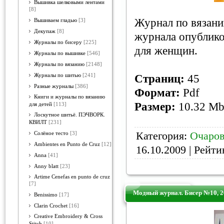
Вышивка шелковыми лентами
[8]
Журнал по вязани
Вышиваем гладью
[3]
Декупаж
[8]
журнала опублико
Журналы по бисеру
[225]
для женщин.
Журналы по вышивке
[546]
Журналы по вязанию
[2148]
Журналы по шитью
[241]
Страниц:
45
Разные журналы
[386]
Формат:
Pdf
Книги и журналы по вязанию
Размер:
10.32 M
для детей
[113]
Лоскутное шитьё. ПЭЧВОРК.
КВИЛТ
[231]
Категория:
Очаров
Солёное тесто
[3]
Ambientes en Punto de Cruz
[12]
16.10.2009
| Рейтин
Anna
[41]
Anny blatt
[23]
Artime Cenefas en punto de cruz
[7]
Модный журнал. Бисер №10, 2
Benissimo
[17]
Clarin Crochet
[16]
Creative Embroidery & Cross
Stitch
[10]