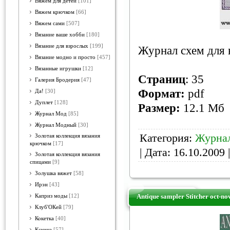
Вяжем для детей
[101]
Вяжем крючком
[66]
Вяжем сами
[507]
Вязание ваше хобби
[180]
Вязание для взрослых
[199]
Журнал схем для 
Вязание модно и просто
[457]
Вязанные игрушки
[12]
Страниц
: 35
Галерия Бродерия
[47]
Формат:
pdf
Да!
[30]
Дуплет
[128]
Размер:
12.1 Мб
Журнал Мод
[85]
Журнал Модный
[30]
Категория:
Журна
Золотая коллекция вязания
крючком
[17]
| Дата:
16.10.2009
|
Золотая коллекция вязания
спицами
[9]
Золушка вяжет
[58]
Ирэн
[43]
Antique sampler Stitcher oct-no
Каприз моды
[12]
Клуб'ОКей
[79]
Кокетка
[40]
Ксюша
[57]