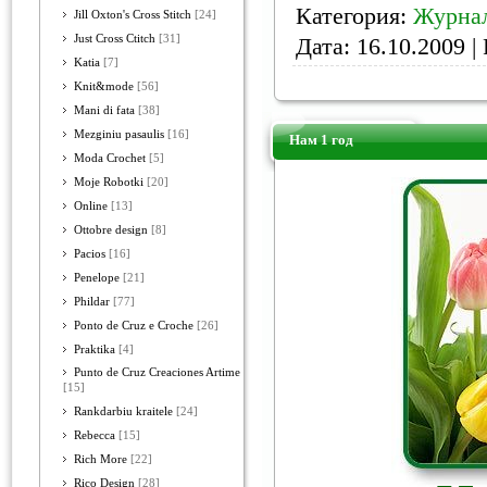
Категория:
Журнал
Jill Oxton's Cross Stitch
[24]
Just Cross Ctitch
[31]
Дата:
16.10.2009
| 
Katia
[7]
Knit&mode
[56]
Mani di fata
[38]
Mezginiu pasaulis
[16]
Нам 1 год
Moda Crochet
[5]
Moje Robotki
[20]
Online
[13]
Ottobre design
[8]
Pacios
[16]
Penelope
[21]
Phildar
[77]
Ponto de Cruz e Croche
[26]
Praktika
[4]
Punto de Cruz Creaciones Artime
[15]
Rankdarbiu kraitele
[24]
Rebecca
[15]
Rich More
[22]
Rico Design
[28]