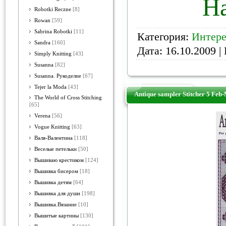
На
Robotki Reczne
[8]
Rowan
[59]
Sabrina Robotki
[11]
Категория:
Интере
Sandra
[160]
Дата:
16.10.2009
| 
Simply Knitting
[43]
Susanna
[82]
Susanna. Рукоделие
[67]
Tejer la Moda
[43]
Antique sampler Stitcher 5 Feb
The World of Cross Stitching
[65]
Verena
[56]
Vogue Knitting
[63]
Валя-Валентина
[118]
Веселые петельки
[50]
Вышиваю крестиком
[124]
Вышивка бисером
[18]
Вышивка детям
[64]
Вышивка для души
[198]
Вышивка.Вязание
[10]
Вышитые картины
[130]