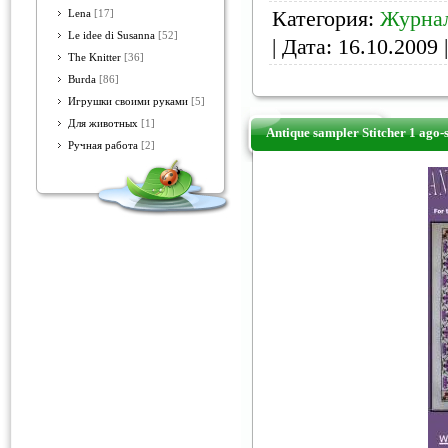
Категория:
Журна
Lena
[17]
Le idee di Susanna
[52]
| Дата:
16.10.2009
|
The Knitter
[36]
Burda
[86]
Игрушки своими руками
[5]
Для животных
[1]
Antique sampler Stitcher 1 ago-
Ручная работа
[2]