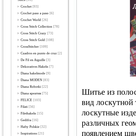
Crochet
[93]
Crochet paso a paso
[6]
Crochet World
[26]
Cross Stitch Collection
[78]
Cross Stitch Crazy
[73]
Cross Stitch Gold
[108]
CrossStitcher
[109]
Cuadros en punto de cruz
[2]
De Fil en Aiguille
[3]
Dekoratives Hakeln
[7]
Diana hakelmode
[9]
Diana MODEN
[83]
Diana Robotki
[22]
Шитье из поло
Diana креатив
[75]
вид лоскутной
FELICE
[103]
Filati
[56]
лоскутные изд
Filethakeln
[15]
Gedifra
[16]
различных гео
Hafty Polskie
[32]
появлением шв
Inspirations
[21]