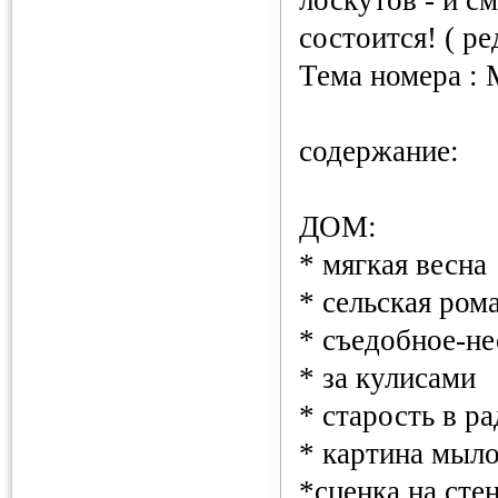
лоскутов - и с
состоится! ( р
Тема номера : 
содержание:
ДОМ:
* мягкая весна
* сельская ром
* съедобное-н
* за кулисами
* старость в р
* картина мыл
*сценка на сте