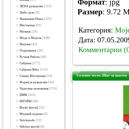
Формат
: jpg
ЛЕНА рукоделие
[115]
Размер
: 9.72 
Любо дело
[9]
Маленькая Diana
[235]
Мастерица
[91]
Категория:
Moje
Меланж
[29]
Дата:
07.05.200
Мода и Модель
[108]
Наталья
[45]
Комментарии (
Очарование
[20]
Ручная Работа
[40]
Сабрина
[277]
Сабрина Baby
[113]
Соленое тесто. Шаг за шагом
Спицы Мастерицы
[34]
Формула рукоделия
[54]
Чудесные мгновения
[274]
ШИК
[103]
ШТОРЫ
[88]
Burda Special
[32]
Модный журнал
[4]
Strickmode
[22]
Sabrina special
[6]