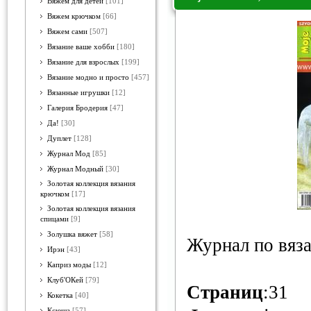
Вяжем для детей
[101]
Вяжем крючком
[66]
Вяжем сами
[507]
Вязание ваше хобби
[180]
Вязание для взрослых
[199]
Вязание модно и просто
[457]
Вязанные игрушки
[12]
Галерия Бродерия
[47]
Да!
[30]
Дуплет
[128]
Журнал Мод
[85]
Журнал Модный
[30]
Золотая коллекция вязания
крючком
[17]
Золотая коллекция вязания
спицами
[9]
Золушка вяжет
[58]
Журнал по вяз
Ирэн
[43]
Каприз моды
[12]
Клуб'ОКей
[79]
Страниц
:31
Кокетка
[40]
Ксюша
[57]