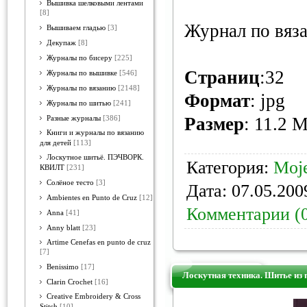
Вышивка шелковыми лентами
[8]
Журнал по вяз
Вышиваем гладью
[3]
Декупаж
[8]
Журналы по бисеру
[225]
Страниц
:32
Журналы по вышивке
[546]
Журналы по вязанию
[2148]
Формат
: jpg
Журналы по шитью
[241]
Размер
: 11.2 
Разные журналы
[386]
Книги и журналы по вязанию
для детей
[113]
Лоскутное шитьё. ПЭЧВОРК.
Категория:
Moje
КВИЛТ
[231]
Солёное тесто
[3]
Дата:
07.05.200
Ambientes en Punto de Cruz
[12]
Комментарии (
Anna
[41]
Anny blatt
[23]
Artime Cenefas en punto de cruz
[7]
Benissimo
[17]
Лоскутная техника. Шитье из 
Clarin Crochet
[16]
Creative Embroidery & Cross
Stitch
[10]