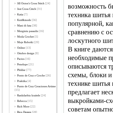
Jill Oxton's Cross Stitch
[24]
возможность бы
Just Cross Ctitch
[31]
техника шитья 
Katia
[7]
Knit&mode
[56]
популярной, ка
Mani di fata
[38]
сравнению с о
Mezginiu pasaulis
[16]
Moda Crochet
[5]
лоскутного шит
Moje Robotki
[20]
В книге даютс
Online
[13]
Ottobre design
[8]
необходимые пр
Pacios
[16]
описываются т
Penelope
[21]
Phildar
[77]
схемы, блоки и
Ponto de Cruz e Croche
[26]
Praktika
[4]
технике шитья 
Punto de Cruz Creaciones Artime
предлагает нес
[15]
Rankdarbiu kraitele
[24]
выкройками-сх
Rebecca
[15]
Rich More
[22]
советам опытн
Rico Design
[28]