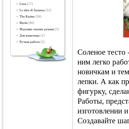
Lena
[17]
Le idee di Susanna
[52]
The Knitter
[36]
Burda
[86]
Игрушки своими руками
[5]
Для животных
[1]
Ручная работа
[2]
Соленое тесто 
ним легко рабо
новичкам и тем
лепки. А как п
фигурку, сдел
Работы, предст
изготовлении и
Создавайте шаг