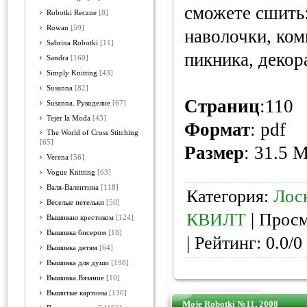
сможете сшить:
Robotki Reczne
[8]
Rowan
[59]
наволочки, ком
Sabrina Robotki
[11]
пикника, декор
Sandra
[160]
Simply Knitting
[43]
Susanna
[82]
Страниц
:110
Susanna. Рукоделие
[67]
Tejer la Moda
[43]
Формат
: pdf
The World of Cross Stitching
[65]
Размер
: 31.5 
Verena
[56]
Vogue Knitting
[63]
Валя-Валентина
[118]
Категория:
Лос
Веселые петельки
[50]
КВИЛТ
| Просм
Вышиваю крестиком
[124]
Вышивка бисером
[18]
| Рейтинг: 0.0/0
Вышивка детям
[64]
Вышивка для души
[198]
Вышивка.Вязание
[10]
Вышитые картины
[130]
Moje Robotki №11, 2008