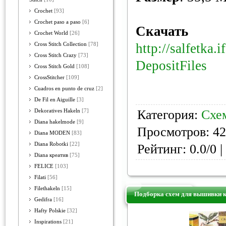
Crochet
[93]
Crochet paso a paso
[6]
Скачать
Crochet World
[26]
http://salfetka.
Cross Stitch Collection
[78]
Cross Stitch Crazy
[73]
DepositFiles
Cross Stitch Gold
[108]
CrossStitcher
[109]
Cuadros en punto de cruz
[2]
De Fil en Aiguille
[3]
Категория:
Схе
Dekoratives Hakeln
[7]
Diana hakelmode
[9]
Просмотров: 42
Diana MODEN
[83]
Diana Robotki
[22]
Рейтинг: 0.0/0 |
Diana креатив
[75]
FELICE
[103]
Filati
[56]
Filethakeln
[15]
Подборка схем для вышивки
Gedifra
[16]
Hafty Polskie
[32]
Inspirations
[21]