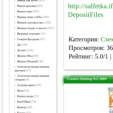
Вяжем для детей
[101]
http://salfetka.
Вяжем крючком
[66]
Вяжем сами
[507]
DepositFiles
Вязание ваше хобби
[180]
Вязание для взрослых
[199]
Вязание модно и просто
[457]
Вязанные игрушки
[12]
Категория:
Схе
Галерия Бродерия
[47]
Да!
[30]
Просмотров: 36
Дуплет
[128]
Рейтинг: 5.0/1 |
Журнал Мод
[85]
Журнал Модный
[30]
Золотая коллекция вязания
крючком
[17]
Золотая коллекция вязания
Creative Knitting №3, 2009
спицами
[9]
Золушка вяжет
[58]
Ирэн
[43]
Каприз моды
[12]
Клуб'ОКей
[79]
Кокетка
[40]
Ксюша
[57]