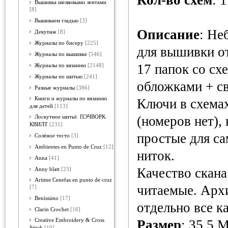
Кол-во схем
: 
Вышивка шелковыми лентами
[8]
Вышиваем гладью
[3]
Описание
: Не
Декупаж
[8]
Журналы по бисеру
[225]
для вышивки о
Журналы по вышивке
[546]
17 папок со сх
Журналы по вязанию
[2148]
Журналы по шитью
[241]
обложками + с
Разные журналы
[386]
Книги и журналы по вязанию
Ключи в схемах
для детей
[113]
(номеров нет),
Лоскутное шитьё. ПЭЧВОРК.
КВИЛТ
[231]
простые для са
Солёное тесто
[3]
Ambientes en Punto de Cruz
[12]
ниток.
Anna
[41]
Качество скана
Anny blatt
[23]
Artime Cenefas en punto de cruz
читаемые. Архи
[7]
Benissimo
[17]
отдельно все к
Clarin Crochet
[16]
Creative Embroidery & Cross
Размер
: 35,5 
Stitch
[10]