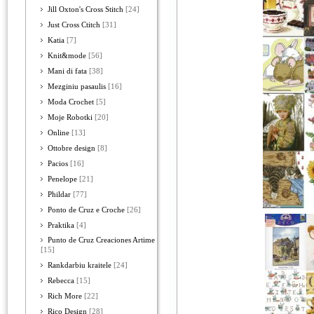
Jill Oxton's Cross Stitch
[24]
Just Cross Ctitch
[31]
Katia
[7]
Knit&mode
[56]
Mani di fata
[38]
Mezginiu pasaulis
[16]
Moda Crochet
[5]
Moje Robotki
[20]
Online
[13]
Ottobre design
[8]
Pacios
[16]
Penelope
[21]
Phildar
[77]
Ponto de Cruz e Croche
[26]
Praktika
[4]
Punto de Cruz Creaciones Artime
[15]
Rankdarbiu kraitele
[24]
Rebecca
[15]
Rich More
[22]
Rico Design
[28]