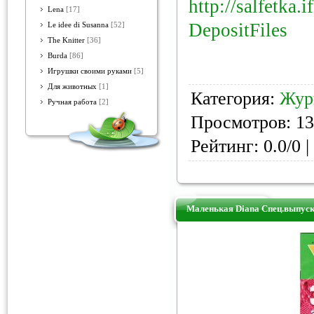
http://salfetka.
Lena
[17]
DepositFiles
Le idee di Susanna
[52]
The Knitter
[36]
Burda
[86]
Игрушки своими руками
[5]
Для животных
[1]
Категория:
Жур
Ручная работа
[2]
Просмотров: 13
Рейтинг: 0.0/0 |
Маленькая Diana Спец.выпуск