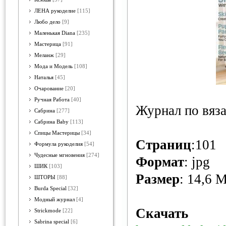
ЛЕНА рукоделие
[115]
Любо дело
[9]
Маленькая Diana
[235]
Мастерица
[91]
Меланж
[29]
Мода и Модель
[108]
Наталья
[45]
Очарование
[20]
Ручная Работа
[40]
Журнал по вяз
Сабрина
[277]
Сабрина Baby
[113]
Спицы Мастерицы
[34]
Страниц
:101
Формула рукоделия
[54]
Чудесные мгновения
[274]
Формат
: jpg
ШИК
[103]
Размер
: 14,6 
ШТОРЫ
[88]
Burda Special
[32]
Модный журнал
[4]
Скачать
Strickmode
[22]
Sabrina special
[6]