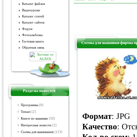
Каталог файлов
Видеоуроки
Каталог статей
Каталог сайтов
Форум
Фотоальбомы
Гостевая книга
Схемы для вышивки фирмы пр
Обратная связь
Разделы новостей
Программы
[8]
Temari
[2]
Формат
: JPG
Книги по вышивке
[59]
Качество
: От
Интересные новости
[2]
Схемы для вышивания
[123]