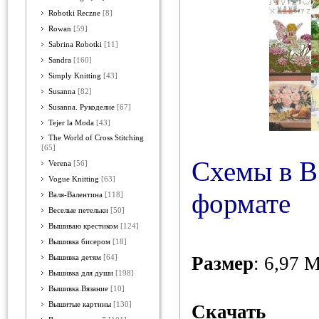
Robotki Reczne
[8]
Rowan
[59]
Sabrina Robotki
[11]
Sandra
[160]
Simply Knitting
[43]
Susanna
[82]
Susanna. Рукоделие
[67]
Tejer la Moda
[43]
The World of Cross Stitching
[65]
Схемы в В
Verena
[56]
Vogue Knitting
[63]
формате
Валя-Валентина
[118]
Веселые петельки
[50]
Вышиваю крестиком
[124]
Вышивка бисером
[18]
Размер
: 6,97 
Вышивка детям
[64]
Вышивка для души
[198]
Вышивка.Вязание
[10]
Вышитые картины
[130]
Скачать