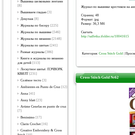
Вышивка шелковыми лентами
[8]
Журнал по вышивке крестиком на анг
Вышиваем гладью
[3]
Страниц: 48
Декупаж
[8]
Формат: jpg
Размер: 36,3 Мб
Журналы по бисеру
[225]
Скачать
Журналы по вышивке
[546]
http://salfetka.ifolder.ru/10041615
Журналы по вязанию
[2148]
Журналы по шитью
[241]
Разные журналы
[386]
Категория:
Cross Stitch Gold
| Просм
Книги и журналы по вязанию
для детей
[113]
Лоскутное шитьё. ПЭЧВОРК.
КВИЛТ
[231]
Cross Stitch Gold №62
Солёное тесто
[3]
Ambientes en Punto de Cruz
[12]
Anna
[41]
Anny blatt
[23]
Artime Cenefas en punto de cruz
[7]
Benissimo
[17]
Clarin Crochet
[16]
Creative Embroidery & Cross
Stitch
[10]