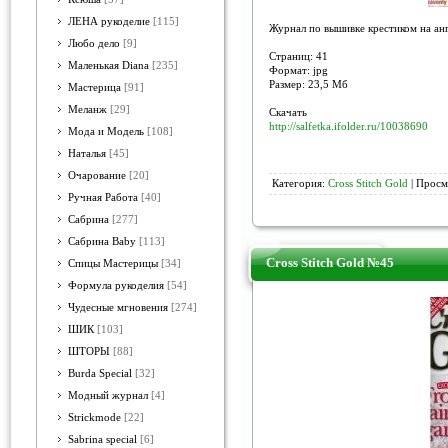
ЛЕНА рукоделие
[115]
Журнал по вышивке крестиком на анг
Любо дело
[9]
Страниц: 41
Маленькая Diana
[235]
Формат: jpg
Размер: 23,5 Мб
Мастерица
[91]
Меланж
[29]
Скачать
http://salfetka.ifolder.ru/10038690
Мода и Модель
[108]
Наталья
[45]
Очарование
[20]
Категория:
Cross Stitch Gold
| Просм
Ручная Работа
[40]
Сабрина
[277]
Сабрина Baby
[113]
Cross Stitch Gold №45
Спицы Мастерицы
[34]
Формула рукоделия
[54]
Чудесные мгновения
[274]
ШИК
[103]
ШТОРЫ
[88]
Burda Special
[32]
Модный журнал
[4]
Strickmode
[22]
Sabrina special
[6]