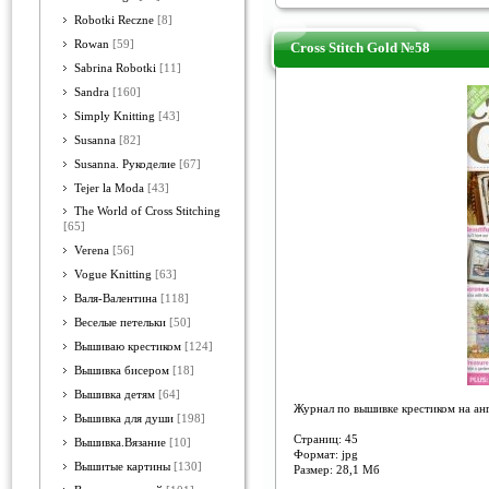
Robotki Reczne
[8]
Rowan
[59]
Cross Stitch Gold №58
Sabrina Robotki
[11]
Sandra
[160]
Simply Knitting
[43]
Susanna
[82]
Susanna. Рукоделие
[67]
Tejer la Moda
[43]
The World of Cross Stitching
[65]
Verena
[56]
Vogue Knitting
[63]
Валя-Валентина
[118]
Веселые петельки
[50]
Вышиваю крестиком
[124]
Вышивка бисером
[18]
Вышивка детям
[64]
Журнал по вышивке крестиком на анг
Вышивка для души
[198]
Страниц: 45
Вышивка.Вязание
[10]
Формат: jpg
Вышитые картины
[130]
Размер: 28,1 Мб