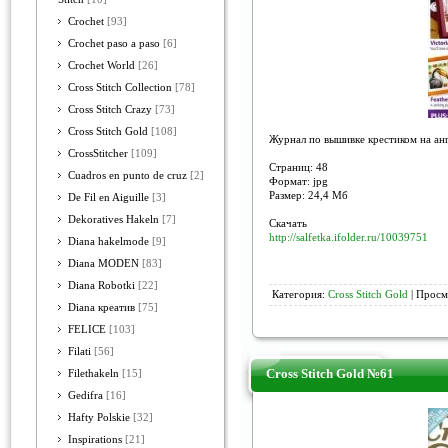
Crochet
[93]
Crochet paso a paso
[6]
Crochet World
[26]
Cross Stitch Collection
[78]
Cross Stitch Crazy
[73]
Cross Stitch Gold
[108]
Журнал по вышивке крестиком на анг
CrossStitcher
[109]
Страниц: 48
Cuadros en punto de cruz
[2]
Формат: jpg
Размер: 24,4 Мб
De Fil en Aiguille
[3]
Dekoratives Hakeln
[7]
Скачать
http://salfetka.ifolder.ru/10039751
Diana hakelmode
[9]
Diana MODEN
[83]
Diana Robotki
[22]
Категория:
Cross Stitch Gold
| Просм
Diana креатив
[75]
FELICE
[103]
Filati
[56]
Cross Stitch Gold №61
Filethakeln
[15]
Gedifra
[16]
Hafty Polskie
[32]
Inspirations
[21]