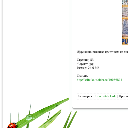
Журнал по вышивке крестиком на анг
Страниц: 53
Формат: jpg
Размер: 24.6 Мб
Скачать
http://salfetka.ifolder.ru/10036804
Категория:
Cross Stitch Gold
| Просм