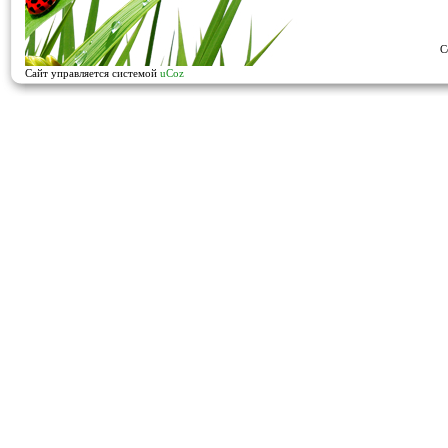
C
Сайт управляется системой
uCoz