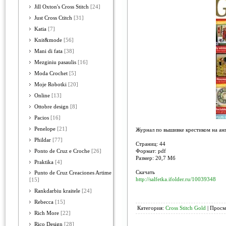
Jill Oxton's Cross Stitch
[24]
Just Cross Ctitch
[31]
Katia
[7]
Knit&mode
[56]
Mani di fata
[38]
Mezginiu pasaulis
[16]
Moda Crochet
[5]
Moje Robotki
[20]
Online
[13]
Ottobre design
[8]
Pacios
[16]
Penelope
[21]
Журнал по вышивке крестиком на анг
Phildar
[77]
Страниц: 44
Формат: pdf
Ponto de Cruz e Croche
[26]
Размер: 20,7 Мб
Praktika
[4]
Скачать
Punto de Cruz Creaciones Artime
http://salfetka.ifolder.ru/10039348
[15]
Rankdarbiu kraitele
[24]
Rebecca
[15]
Категория:
Cross Stitch Gold
| Просм
Rich More
[22]
Rico Design
[28]