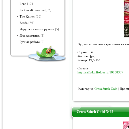
Lena
[17]
Le idee di Susanna
[52]
The Knitter
[36]
Burda
[86]
Игрушки своими руками
[5]
Для животных
[1]
Ручная работа
[2]
Журнал по вышивке крестиком на анг
Страниц: 45
Формат: jpg
Размер: 19,5 Мб
Скачать
http://salfetka.ifolder.ru/10038387
Категория:
Cross Stitch Gold
| Просм
Cross Stitch Gold №42