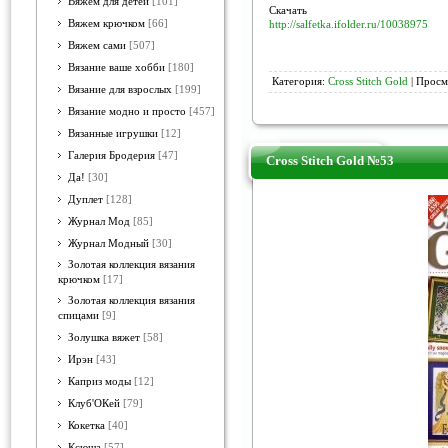
Вяжем для детей
[101]
Скачать
Вяжем крючком
[66]
http://salfetka.ifolder.ru/10038975
Вяжем сами
[507]
Вязание ваше хобби
[180]
Категория:
Cross Stitch Gold
| Просм
Вязание для взрослых
[199]
Вязание модно и просто
[457]
Вязанные игрушки
[12]
Галерия Бродерия
[47]
Cross Stitch Gold №53
Да!
[30]
Дуплет
[128]
Журнал Мод
[85]
Журнал Модный
[30]
Золотая коллекция вязания
крючком
[17]
Золотая коллекция вязания
спицами
[9]
Золушка вяжет
[58]
Ирэн
[43]
Каприз моды
[12]
Клуб'ОКей
[79]
Кокетка
[40]
Ксюша
[57]