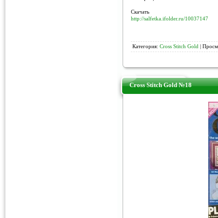
Скачать
http://salfetka.ifolder.ru/10037147
Категория:
Cross Stitch Gold
| Просм
Cross Stitch Gold №18