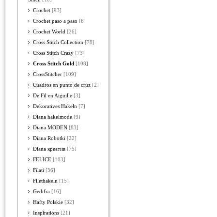
Crochet
[93]
Crochet paso a paso
[6]
Crochet World
[26]
Cross Stitch Collection
[78]
Cross Stitch Crazy
[73]
Cross Stitch Gold
[108]
CrossStitcher
[109]
Cuadros en punto de cruz
[2]
De Fil en Aiguille
[3]
Dekoratives Hakeln
[7]
Diana hakelmode
[9]
Diana MODEN
[83]
Diana Robotki
[22]
Diana креатив
[75]
FELICE
[103]
Filati
[56]
Filethakeln
[15]
Gedifra
[16]
Hafty Polskie
[32]
Inspirations
[21]