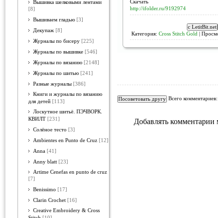
Скачать
Вышивка шелковыми лентами
http://ifolder.ru/9192974
[8]
Вышиваем гладью
[3]
Декупаж
[8]
Категория:
Cross Stitch Gold
| Просм
Журналы по бисеру
[225]
Журналы по вышивке
[546]
Журналы по вязанию
[2148]
Журналы по шитью
[241]
Разные журналы
[386]
Книги и журналы по вязанию
Всего комментариев
для детей
[113]
Лоскутное шитьё. ПЭЧВОРК.
КВИЛТ
[231]
Добавлять комментарии 
Солёное тесто
[3]
Ambientes en Punto de Cruz
[12]
Anna
[41]
Anny blatt
[23]
Artime Cenefas en punto de cruz
[7]
Benissimo
[17]
Clarin Crochet
[16]
Creative Embroidery & Cross
Stitch
[10]