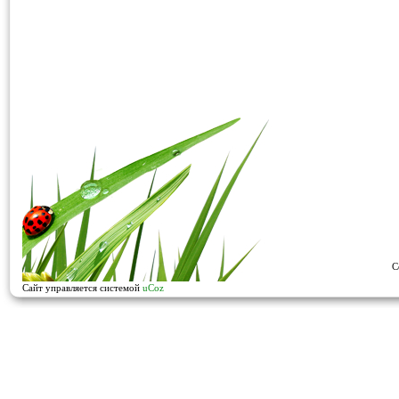
C
Сайт управляется системой
uCoz