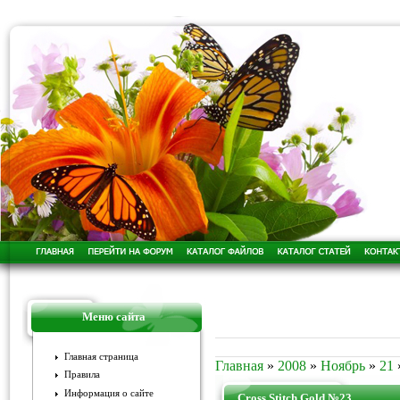
Меню сайта
Главная страница
Главная
»
2008
»
Ноябрь
»
21
Правила
Информация о сайте
Cross Stitch Gold №23