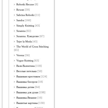
Robotki Reczne
[8]
Rowan
[59]
Sabrina Robotki
[11]
Sandra
[160]
Simply Knitting
[43]
Susanna
[82]
Susanna. Рукоделие
[67]
Tejer la Moda
[43]
The World of Cross Stitching
[65]
Verena
[56]
Vogue Knitting
[63]
Валя-Валентина
[118]
Веселые петельки
[50]
Вышиваю крестиком
[124]
Вышивка бисером
[18]
Вышивка детям
[64]
Вышивка для души
[198]
Вышивка.Вязание
[10]
Вышитые картины
[130]