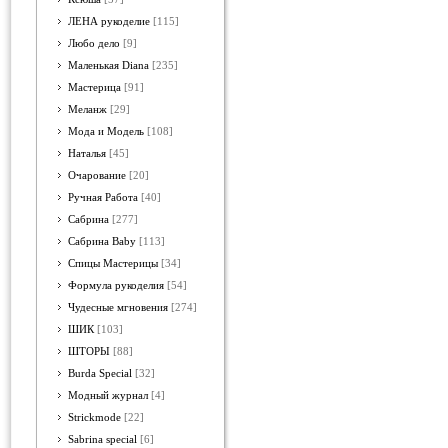
ЛЕНА рукоделие
[115]
Любо дело
[9]
Маленькая Diana
[235]
Мастерица
[91]
Меланж
[29]
Мода и Модель
[108]
Наталья
[45]
Очарование
[20]
Ручная Работа
[40]
Сабрина
[277]
Сабрина Baby
[113]
Спицы Мастерицы
[34]
Формула рукоделия
[54]
Чудесные мгновения
[274]
ШИК
[103]
ШТОРЫ
[88]
Burda Special
[32]
Модный журнал
[4]
Strickmode
[22]
Sabrina special
[6]