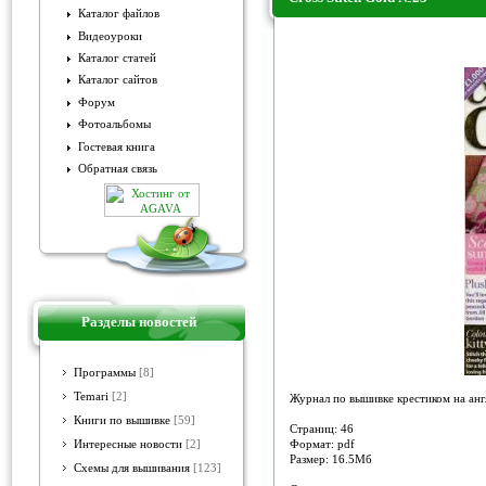
Каталог файлов
Видеоуроки
Cross Stitch Gold №23
Каталог статей
Каталог сайтов
Форум
Фотоальбомы
Гостевая книга
Обратная связь
Разделы новостей
Программы
[8]
Temari
[2]
Журнал по вышивке крестиком на анг
Книги по вышивке
[59]
Страниц: 46
Формат: pdf
Интересные новости
[2]
Размер: 16.5Мб
Схемы для вышивания
[123]