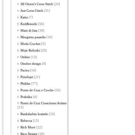
Jill Oxton's Cross Stitch
[24]
Just Cross Ctitch
[31]
Katia
[7]
Knit&mode
[56]
Mani di fata
[38]
Mezginiu pasaulis
[16]
Moda Crochet
[5]
Moje Robotki
[20]
Online
[13]
Ottobre design
[8]
Pacios
[16]
Penelope
[21]
Phildar
[77]
Ponto de Cruz e Croche
[26]
Praktika
[4]
Punto de Cruz Creaciones Artime
[15]
Rankdarbiu kraitele
[24]
Rebecca
[15]
Rich More
[22]
Rico Design
[28]