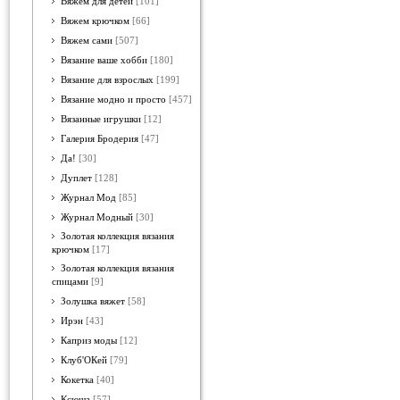
Вяжем для детей
[101]
Вяжем крючком
[66]
Вяжем сами
[507]
Вязание ваше хобби
[180]
Вязание для взрослых
[199]
Вязание модно и просто
[457]
Вязанные игрушки
[12]
Галерия Бродерия
[47]
Да!
[30]
Дуплет
[128]
Журнал Мод
[85]
Журнал Модный
[30]
Золотая коллекция вязания
крючком
[17]
Золотая коллекция вязания
спицами
[9]
Золушка вяжет
[58]
Ирэн
[43]
Каприз моды
[12]
Клуб'ОКей
[79]
Кокетка
[40]
Ксюша
[57]