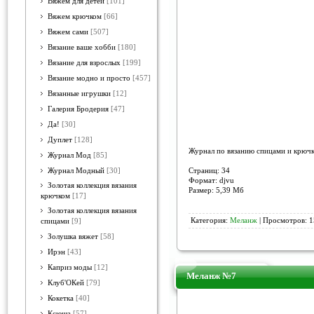
Вяжем для детей
[101]
Вяжем крючком
[66]
Вяжем сами
[507]
Вязание ваше хобби
[180]
Вязание для взрослых
[199]
Вязание модно и просто
[457]
Вязанные игрушки
[12]
Галерия Бродерия
[47]
Да!
[30]
Дуплет
[128]
Журнал по вязанию спицами и крюч
Журнал Мод
[85]
Страниц: 34
Журнал Модный
[30]
Формат: djvu
Золотая коллекция вязания
Размер: 5,39 Мб
крючком
[17]
Золотая коллекция вязания
Категория:
Меланж
| Просмотров: 1
спицами
[9]
Золушка вяжет
[58]
Ирэн
[43]
Каприз моды
[12]
Меланж №7
Клуб'ОКей
[79]
Кокетка
[40]
Ксюша
[57]