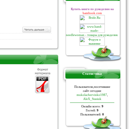
Купить книги по рукоделию на
bambook.com
needlewoman - товары для рукоделия.
Статистика
Пoльзoвaтели,пoceтившие
caйт ceгoдня:
mukolachervinko1987
,
AleX_Stasiuk
Онлайн всего:
9
Гостей:
9
Пользователей:
0