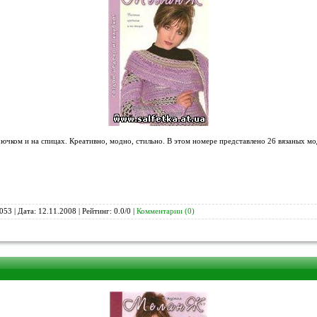
чком и на спицах. Креативно, модно, стильно. В этом номере представлено 26 вязаных мо
053 | Дата:
12.11.2008
| Рейтинг: 0.0/0 |
Комментарии (0)