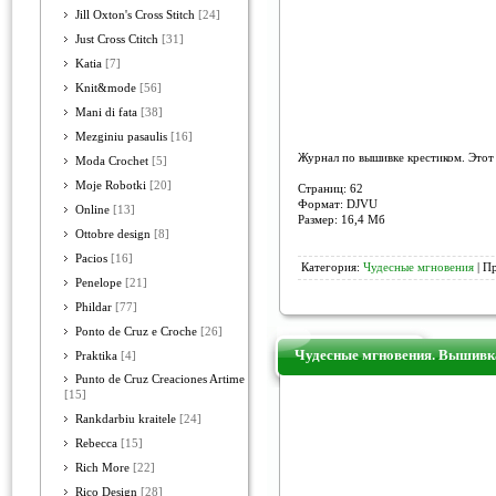
Jill Oxton's Cross Stitch
[24]
Just Cross Ctitch
[31]
Katia
[7]
Knit&mode
[56]
Mani di fata
[38]
Mezginiu pasaulis
[16]
Журнал по вышивке крестиком. Это
Moda Crochet
[5]
Moje Robotki
[20]
Страниц: 62
Формат: DJVU
Online
[13]
Размер: 16,4 Мб
Ottobre design
[8]
Pacios
[16]
Категория:
Чудесные мгновения
| П
Penelope
[21]
Phildar
[77]
Ponto de Cruz e Croche
[26]
Чудесные мгновения. Вышивк
Praktika
[4]
Punto de Cruz Creaciones Artime
[15]
Rankdarbiu kraitele
[24]
Rebecca
[15]
Rich More
[22]
Rico Design
[28]