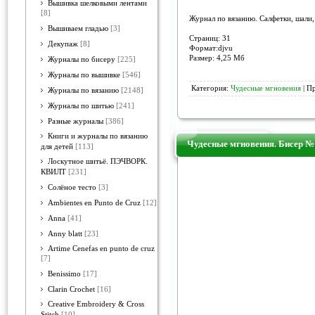
Вышивка шелковыми лентами
[8]
Журнал по вязанию. Салфетки, шали,
Вышиваем гладью
[3]
Страниц: 31
Декупаж
[8]
Формат:djvu
Размер: 4,25 Мб
Журналы по бисеру
[225]
Журналы по вышивке
[546]
Категория:
Чудесные мгновения
| П
Журналы по вязанию
[2148]
Журналы по шитью
[241]
Разные журналы
[386]
Книги и журналы по вязанию
Чудесные мгновения. Бисер №
для детей
[113]
Лоскутное шитьё. ПЭЧВОРК.
КВИЛТ
[231]
Солёное тесто
[3]
Ambientes en Punto de Cruz
[12]
Anna
[41]
Anny blatt
[23]
Artime Cenefas en punto de cruz
[7]
Benissimo
[17]
Clarin Crochet
[16]
Creative Embroidery & Cross
Stitch
[10]