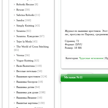
Robotki Reczne
[8]
Rowan
[59]
Sabrina Robotki
[11]
Sandra
[160]
Simply Knitting
[43]
Журнал по вышивке крестиком. Этот
Susanna
[82]
лес, прогулка по Парижу, средневеко
Susanna. Рукоделие
[67]
Страниц: 72
Tejer la Moda
[43]
Формат: DJVU
The World of Cross Stitching
Размер: 18 Мб
[65]
Verena
[56]
Категория:
Чудесные мгновения
| П
Vogue Knitting
[63]
Валя-Валентина
[118]
Веселые петельки
[50]
Вышиваю крестиком
[124]
Меланж №11
Вышивка бисером
[18]
Вышивка детям
[64]
Вышивка для души
[198]
Вышивка.Вязание
[10]
Вышитые картины
[130]