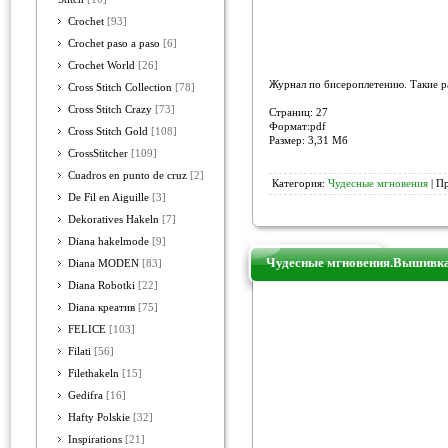
Crochet
[93]
Crochet paso a paso
[6]
Crochet World
[26]
Журнал по бисероплетению. Такие р
Cross Stitch Collection
[78]
Cross Stitch Crazy
[73]
Страниц: 27
Формат:pdf
Cross Stitch Gold
[108]
Размер: 3,31 Мб
CrossStitcher
[109]
Cuadros en punto de cruz
[2]
Категория:
Чудесные мгновения
| П
De Fil en Aiguille
[3]
Dekoratives Hakeln
[7]
Diana hakelmode
[9]
Чудесные мгновения.Вышивка
Diana MODEN
[83]
Diana Robotki
[22]
Diana креатив
[75]
FELICE
[103]
Filati
[56]
Filethakeln
[15]
Gedifra
[16]
Hafty Polskie
[32]
Inspirations
[21]