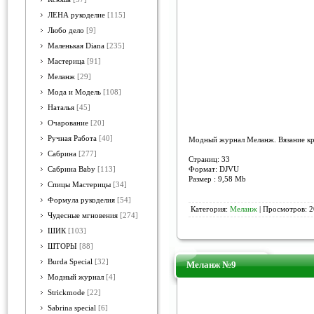
ЛЕНА рукоделие
[115]
Любо дело
[9]
Маленькая Diana
[235]
Мастерица
[91]
Меланж
[29]
Мода и Модель
[108]
Наталья
[45]
Очарование
[20]
Ручная Работа
[40]
Модный журнал Меланж. Вязание крю
Сабрина
[277]
Страниц: 33
Формат: DJVU
Сабрина Baby
[113]
Размер : 9,58 Mb
Спицы Мастерицы
[34]
Формула рукоделия
[54]
Категория:
Меланж
| Просмотров: 2
Чудесные мгновения
[274]
ШИК
[103]
ШТОРЫ
[88]
Burda Special
[32]
Меланж №9
Модный журнал
[4]
Strickmode
[22]
Sabrina special
[6]