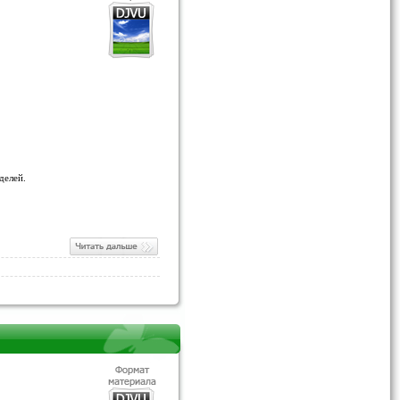
делей.