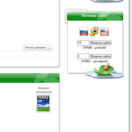
Помощь сайту
(WMR - рублей)
(WMZ - долларов)