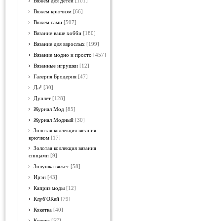
Вяжем для детей
[101]
Вяжем крючком
[66]
Вяжем сами
[507]
Вязание ваше хобби
[180]
Вязание для взрослых
[199]
Вязание модно и просто
[457]
Вязанные игрушки
[12]
Галерия Бродерия
[47]
Да!
[30]
Дуплет
[128]
Журнал Мод
[85]
Журнал Модный
[30]
Золотая коллекция вязания
крючком
[17]
Золотая коллекция вязания
спицами
[9]
Золушка вяжет
[58]
Ирэн
[43]
Каприз моды
[12]
Клуб'ОКей
[79]
Кокетка
[40]
Ксюша
[57]