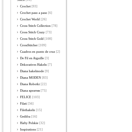
Crochet
[93]
Crochet paso a paso
[6]
Crochet World
[26]
Cross Stitch Collection
[78]
Cross Stitch Crazy
[73]
Cross Stitch Gold
[108]
CrossStitcher
[109]
Cuadros en punto de cruz
[2]
De Fil en Aiguille
[3]
Dekoratives Hakeln
[7]
Diana hakelmode
[9]
Diana MODEN
[83]
Diana Robotki
[22]
Diana креатив
[75]
FELICE
[103]
Filati
[56]
Filethakeln
[15]
Gedifra
[16]
Hafty Polskie
[32]
Inspirations
[21]