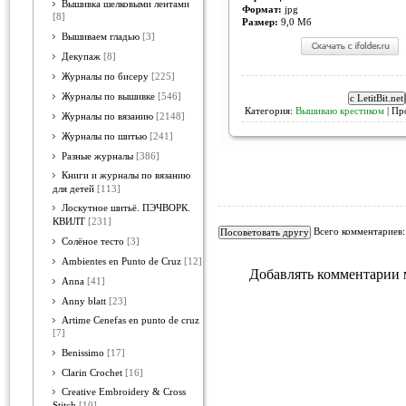
Вышивка шелковыми лентами
Формат:
jpg
[8]
Размер:
9,0 Мб
Вышиваем гладью
[3]
Декупаж
[8]
Журналы по бисеру
[225]
Журналы по вышивке
[546]
Категория:
Вышиваю крестиком
| Пр
Журналы по вязанию
[2148]
Журналы по шитью
[241]
Разные журналы
[386]
Книги и журналы по вязанию
для детей
[113]
Лоскутное шитьё. ПЭЧВОРК.
КВИЛТ
[231]
Всего комментариев
Солёное тесто
[3]
Ambientes en Punto de Cruz
[12]
Добавлять комментарии 
Anna
[41]
Anny blatt
[23]
Artime Cenefas en punto de cruz
[7]
Benissimo
[17]
Clarin Crochet
[16]
Creative Embroidery & Cross
Stitch
[10]