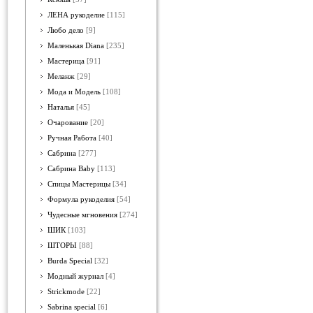
ЛЕНА рукоделие
[115]
Любо дело
[9]
Маленькая Diana
[235]
Мастерица
[91]
Меланж
[29]
Мода и Модель
[108]
Наталья
[45]
Очарование
[20]
Ручная Работа
[40]
Сабрина
[277]
Сабрина Baby
[113]
Спицы Мастерицы
[34]
Формула рукоделия
[54]
Чудесные мгновения
[274]
ШИК
[103]
ШТОРЫ
[88]
Burda Special
[32]
Модный журнал
[4]
Strickmode
[22]
Sabrina special
[6]