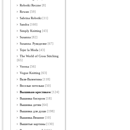
Robotki Reczne
[8]
Rowan
[59]
Sabrina Robotki
[11]
Sandra
[160]
Simply Knitting
[43]
Susanna
[82]
Susanna. Рукоделие
[67]
Tejer la Moda
[43]
The World of Cross Stitching
[65]
Verena
[56]
Vogue Knitting
[63]
Валя-Валентина
[118]
Веселые петельки
[50]
Вышиваю крестиком
[124]
Вышивка бисером
[18]
Вышивка детям
[64]
Вышивка для души
[198]
Вышивка.Вязание
[10]
Вышитые картины
[130]