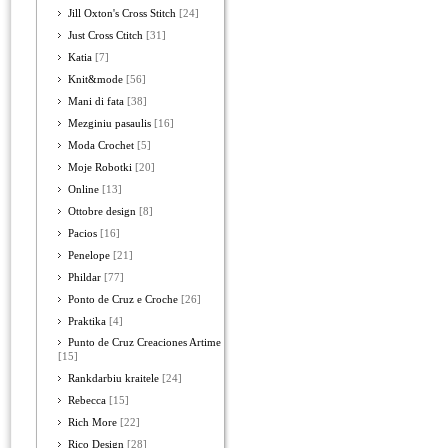
Jill Oxton's Cross Stitch
[24]
Just Cross Ctitch
[31]
Katia
[7]
Knit&mode
[56]
Mani di fata
[38]
Mezginiu pasaulis
[16]
Moda Crochet
[5]
Moje Robotki
[20]
Online
[13]
Ottobre design
[8]
Pacios
[16]
Penelope
[21]
Phildar
[77]
Ponto de Cruz e Croche
[26]
Praktika
[4]
Punto de Cruz Creaciones Artime
[15]
Rankdarbiu kraitele
[24]
Rebecca
[15]
Rich More
[22]
Rico Design
[28]