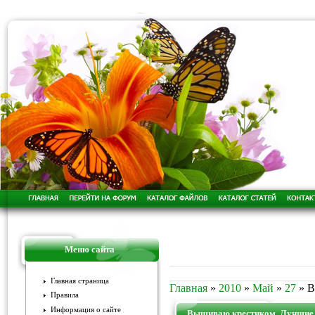
Меню сайта
Главная страница
Главная
»
2010
»
Май
»
27
» В
Правила
Информация о сайте
Вышиваю крестиком. Лучшие с