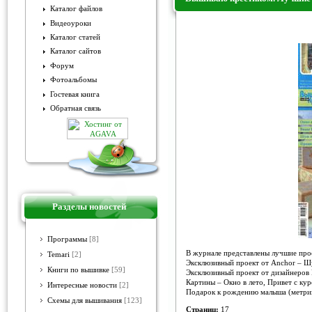
Каталог файлов
Видеоуроки
Вышиваю крестиком. Лучшие 
Каталог статей
Каталог сайтов
Форум
Фотоальбомы
Гостевая книга
Обратная связь
Разделы новостей
Программы
[8]
В журнале представлены лучшие пр
Temari
[2]
Эксклюзивный проект от Anchor – Ш
Книги по вышивке
[59]
Эксклюзивный проект от дизайнеров
Картины – Окно в лето, Привет с кур
Интересные новости
[2]
Подарок к рождению малыша (метри
Схемы для вышивания
[123]
Страниц:
17