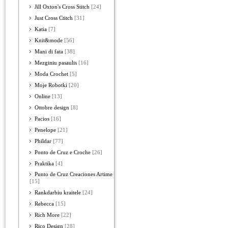
Jill Oxton's Cross Stitch
[24]
Just Cross Ctitch
[31]
Katia
[7]
Knit&mode
[56]
Mani di fata
[38]
Mezginiu pasaulis
[16]
Moda Crochet
[5]
Moje Robotki
[20]
Online
[13]
Ottobre design
[8]
Pacios
[16]
Penelope
[21]
Phildar
[77]
Ponto de Cruz e Croche
[26]
Praktika
[4]
Punto de Cruz Creaciones Artime
[15]
Rankdarbiu kraitele
[24]
Rebecca
[15]
Rich More
[22]
Rico Design
[28]