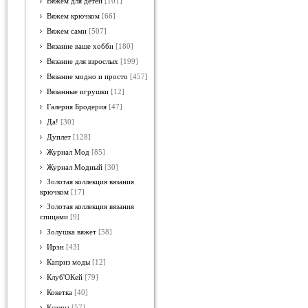
Вяжем для детей
[101]
Вяжем крючком
[66]
Вяжем сами
[507]
Вязание ваше хобби
[180]
Вязание для взрослых
[199]
Вязание модно и просто
[457]
Вязанные игрушки
[12]
Галерия Бродерия
[47]
Да!
[30]
Дуплет
[128]
Журнал Мод
[85]
Журнал Модный
[30]
Золотая коллекция вязания
крючком
[17]
Золотая коллекция вязания
спицами
[9]
Золушка вяжет
[58]
Ирэн
[43]
Каприз моды
[12]
Клуб'ОКей
[79]
Кокетка
[40]
Ксюша
[57]