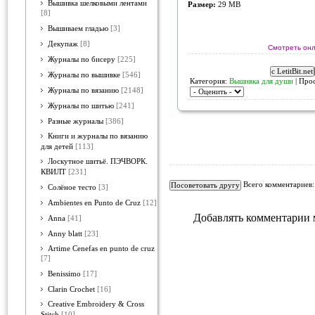
Вышивка шелковыми лентами
Размер:
29 MB
[8]
Вышиваем гладью
[3]
Декупаж
[8]
Смотреть онл
Журналы по бисеру
[225]
Журналы по вышивке
[546]
Категория:
Вышивка для души
| Про
Журналы по вязанию
[2148]
Журналы по шитью
[241]
Разные журналы
[386]
Книги и журналы по вязанию
для детей
[113]
Лоскутное шитьё. ПЭЧВОРК.
КВИЛТ
[231]
Всего комментариев
Солёное тесто
[3]
Ambientes en Punto de Cruz
[12]
Добавлять комментарии 
Anna
[41]
Anny blatt
[23]
Artime Cenefas en punto de cruz
[7]
Benissimo
[17]
Clarin Crochet
[16]
Creative Embroidery & Cross
Stitch
[10]