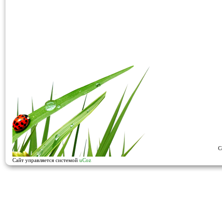
C
Сайт управляется системой
uCoz