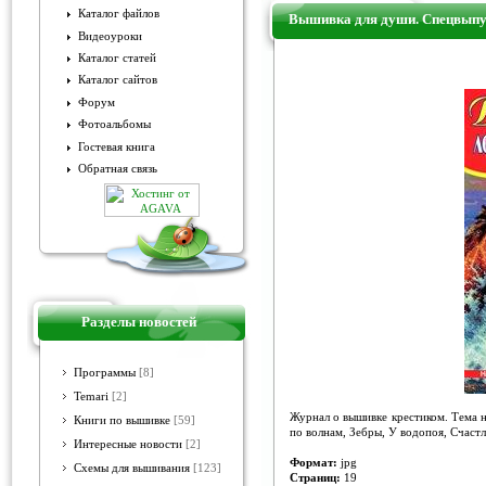
Каталог файлов
Вышивка для души. Спецвыпус
Видеоуроки
Каталог статей
Вышивка для души. Спецвыпус
Каталог сайтов
Форум
Фотоальбомы
Гостевая книга
Обратная связь
Разделы новостей
Программы
[8]
Temari
[2]
Журнал о вышивке крестиком. Тема 
Книги по вышивке
[59]
по волнам, Зебры, У водопоя, Счас
Интересные новости
[2]
Формат:
jpg
Схемы для вышивания
[123]
Страниц:
19