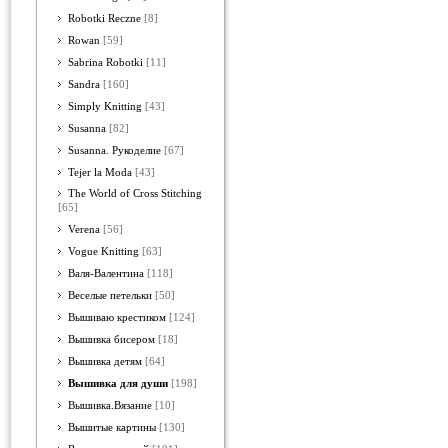
Robotki Reczne
[8]
Rowan
[59]
Sabrina Robotki
[11]
Sandra
[160]
Simply Knitting
[43]
Susanna
[82]
Susanna. Рукоделие
[67]
Tejer la Moda
[43]
The World of Cross Stitching
[65]
Verena
[56]
Vogue Knitting
[63]
Валя-Валентина
[118]
Веселые петельки
[50]
Вышиваю крестиком
[124]
Вышивка бисером
[18]
Вышивка детям
[64]
Вышивка для души
[198]
Вышивка.Вязание
[10]
Вышитые картины
[130]