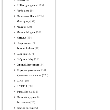
ЛЕНА рукоделие
[115]
Любо дело
[9]
Маленькая Diana
[235]
Мастерица
[91]
Меланж
[29]
Мода и Модель
[108]
Наталья
[45]
Очарование
[20]
Ручная Работа
[40]
Сабрина
[277]
Сабрина Baby
[113]
Спицы Мастерицы
[34]
Формула рукоделия
[54]
Чудесные мгновения
[274]
ШИК
[103]
ШТОРЫ
[88]
Burda Special
[32]
Модный журнал
[4]
Strickmode
[22]
Sabrina special
[6]