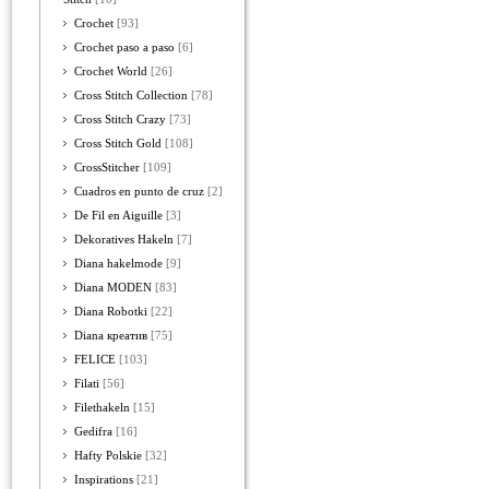
Crochet
[93]
Crochet paso a paso
[6]
Crochet World
[26]
Cross Stitch Collection
[78]
Cross Stitch Crazy
[73]
Cross Stitch Gold
[108]
CrossStitcher
[109]
Cuadros en punto de cruz
[2]
De Fil en Aiguille
[3]
Dekoratives Hakeln
[7]
Diana hakelmode
[9]
Diana MODEN
[83]
Diana Robotki
[22]
Diana креатив
[75]
FELICE
[103]
Filati
[56]
Filethakeln
[15]
Gedifra
[16]
Hafty Polskie
[32]
Inspirations
[21]