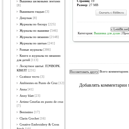
Страниц
: 19
Вышивка шелковыми лентами
Размер
: 27 MB
[8]
Вышиваем гладью
[3]
Декупаж
[8]
Журналы по бисеру
[225]
Журналы по вышивке
[546]
Категория:
Вышивка для души
| Про
Журналы по вязанию
[2148]
Журналы по шитью
[241]
Разные журналы
[386]
Книги и журналы по вязанию
для детей
[113]
Лоскутное шитьё. ПЭЧВОРК.
КВИЛТ
[231]
Всего комментариев
Солёное тесто
[3]
Ambientes en Punto de Cruz
[12]
Добавлять комментарии 
Anna
[41]
Anny blatt
[23]
Artime Cenefas en punto de cruz
[7]
Benissimo
[17]
Clarin Crochet
[16]
Creative Embroidery & Cross
Stitch
[10]