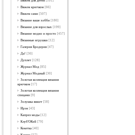
Вяжем для детей
[101]
Вяжем крючком
[66]
Вяжем сами
[507]
Вязание ваше хобби
[180]
Вязание для взрослых
[199]
Вязание модно и просто
[457]
Вязанные игрушки
[12]
Галерия Бродерия
[47]
Да!
[30]
Дуплет
[128]
Журнал Мод
[85]
Журнал Модный
[30]
Золотая коллекция вязания
крючком
[17]
Золотая коллекция вязания
спицами
[9]
Золушка вяжет
[58]
Ирэн
[43]
Каприз моды
[12]
Клуб'ОКей
[79]
Кокетка
[40]
Ксюша
[57]