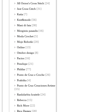
Jill Oxton's Cross Stitch
[24]
Just Cross Ctitch
[31]
Katia
[7]
Knit&mode
[56]
Mani di fata
[38]
Mezginiu pasaulis
[16]
Moda Crochet
[5]
Moje Robotki
[20]
Online
[13]
Ottobre design
[8]
Pacios
[16]
Penelope
[21]
Phildar
[77]
Ponto de Cruz e Croche
[26]
Praktika
[4]
Punto de Cruz Creaciones Artime
[15]
Rankdarbiu kraitele
[24]
Rebecca
[15]
Rich More
[22]
Rico Design
[28]