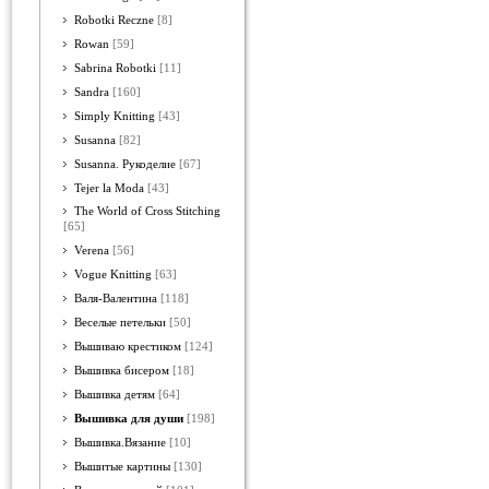
Robotki Reczne
[8]
Rowan
[59]
Sabrina Robotki
[11]
Sandra
[160]
Simply Knitting
[43]
Susanna
[82]
Susanna. Рукоделие
[67]
Tejer la Moda
[43]
The World of Cross Stitching
[65]
Verena
[56]
Vogue Knitting
[63]
Валя-Валентина
[118]
Веселые петельки
[50]
Вышиваю крестиком
[124]
Вышивка бисером
[18]
Вышивка детям
[64]
Вышивка для души
[198]
Вышивка.Вязание
[10]
Вышитые картины
[130]