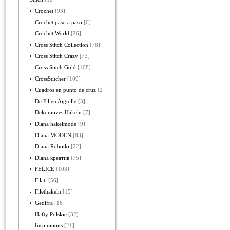
Crochet
[93]
Crochet paso a paso
[6]
Crochet World
[26]
Cross Stitch Collection
[78]
Cross Stitch Crazy
[73]
Cross Stitch Gold
[108]
CrossStitcher
[109]
Cuadros en punto de cruz
[2]
De Fil en Aiguille
[3]
Dekoratives Hakeln
[7]
Diana hakelmode
[9]
Diana MODEN
[83]
Diana Robotki
[22]
Diana креатив
[75]
FELICE
[103]
Filati
[56]
Filethakeln
[15]
Gedifra
[16]
Hafty Polskie
[32]
Inspirations
[21]