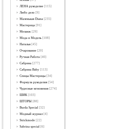
ЛЕНА рукоделие
[115]
Любо дело
[9]
Маленькая Diana
[235]
Мастерица
[91]
Меланж
[29]
Мода и Модель
[108]
Наталья
[45]
Очарование
[20]
Ручная Работа
[40]
Сабрина
[277]
Сабрина Baby
[113]
Спицы Мастерицы
[34]
Формула рукоделия
[54]
Чудесные мгновения
[274]
ШИК
[103]
ШТОРЫ
[88]
Burda Special
[32]
Модный журнал
[4]
Strickmode
[22]
Sabrina special
[6]