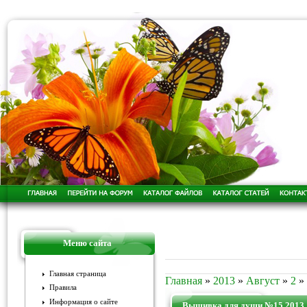
Меню сайта
Главная страница
Главная
»
2013
»
Август
»
2
»
Правила
Информация о сайте
Вышивка для души №15 2013