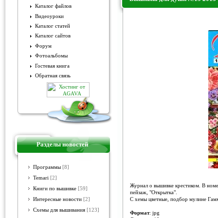
Каталог файлов
Видеоуроки
Вышивка для души №15 2013
Каталог статей
Каталог сайтов
Форум
Фотоальбомы
Гостевая книга
Обратная связь
Разделы новостей
Программы
[8]
Temari
[2]
Журнал о вышивке крестиком. В номе
Книги по вышивке
[59]
пейзаж, "Открытка".
С хемы цветные, подбор мулине Га
Интересные новости
[2]
Схемы для вышивания
[123]
Формат
: jpg