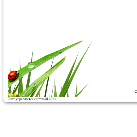
C
Сайт управляется системой
uCoz