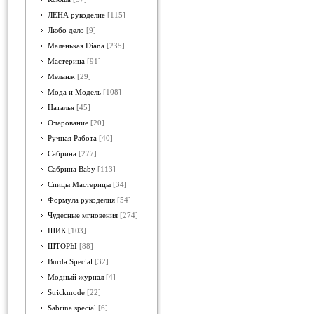
ЛЕНА рукоделие
[115]
Любо дело
[9]
Маленькая Diana
[235]
Мастерица
[91]
Меланж
[29]
Мода и Модель
[108]
Наталья
[45]
Очарование
[20]
Ручная Работа
[40]
Сабрина
[277]
Сабрина Baby
[113]
Спицы Мастерицы
[34]
Формула рукоделия
[54]
Чудесные мгновения
[274]
ШИК
[103]
ШТОРЫ
[88]
Burda Special
[32]
Модный журнал
[4]
Strickmode
[22]
Sabrina special
[6]