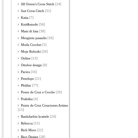
Jill Oxton's Cross Stitch
[24]
Just Cross Ctitch
[31]
Katia
[7]
Knit&mode
[56]
Mani di fata
[38]
Mezginiu pasaulis
[16]
Moda Crochet
[5]
Moje Robotki
[20]
Online
[13]
Ottobre design
[8]
Pacios
[16]
Penelope
[21]
Phildar
[77]
Ponto de Cruz e Croche
[26]
Praktika
[4]
Punto de Cruz Creaciones Artime
[15]
Rankdarbiu kraitele
[24]
Rebecca
[15]
Rich More
[22]
Rico Design
[28]