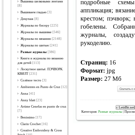
подробные схем
Вышивка шелковыми лентами
[8]
аппликация; вязани
Вышиваем гладью
[3]
крестом; пэчворк;
Декупаж
[8]
гобелены. Собра
Журналы по бисеру
[225]
Журналы по вышивке
[546]
журналы, создад
Журналы по вязанию
[2148]
рукоделию.
Журналы по шитью
[241]
Разные журналы
[386]
Книги и журналы по вязанию
Страниц:
16
для детей
[113]
Формат:
jpg
Лоскутное шитьё. ПЭЧВОРК.
КВИЛТ
[231]
Размер:
27 Мб
Солёное тесто
[3]
Ambientes en Punto de Cruz
[12]
Anna
[41]
Anny blatt
[23]
Artime Cenefas en punto de cruz
[7]
Категория:
Разные журналы
| Просмо
Benissimo
[17]
Clarin Crochet
[16]
Creative Embroidery & Cross
Stitch
[10]