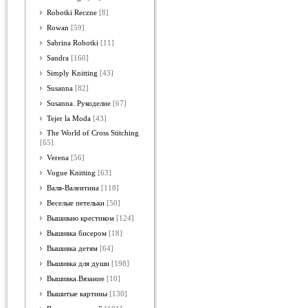
Robotki Reczne
[8]
Rowan
[59]
Sabrina Robotki
[11]
Sandra
[160]
Simply Knitting
[43]
Susanna
[82]
Susanna. Рукоделие
[67]
Tejer la Moda
[43]
The World of Cross Stitching
[65]
Verena
[56]
Vogue Knitting
[63]
Валя-Валентина
[118]
Веселые петельки
[50]
Вышиваю крестиком
[124]
Вышивка бисером
[18]
Вышивка детям
[64]
Вышивка для души
[198]
Вышивка.Вязание
[10]
Вышитые картины
[130]