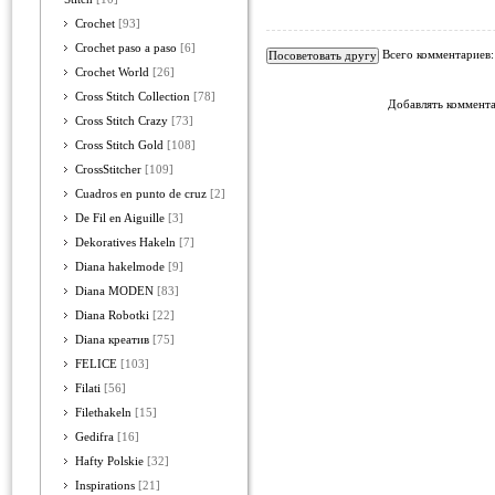
Crochet
[93]
Crochet paso a paso
[6]
Всего комментариев
Crochet World
[26]
Cross Stitch Collection
[78]
Добавлять коммента
Cross Stitch Crazy
[73]
Cross Stitch Gold
[108]
CrossStitcher
[109]
Cuadros en punto de cruz
[2]
De Fil en Aiguille
[3]
Dekoratives Hakeln
[7]
Diana hakelmode
[9]
Diana MODEN
[83]
Diana Robotki
[22]
Diana креатив
[75]
FELICE
[103]
Filati
[56]
Filethakeln
[15]
Gedifra
[16]
Hafty Polskie
[32]
Inspirations
[21]