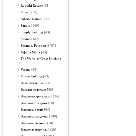
Robotki Reczne
[8]
Rowan
[59]
Sabrina Robotki
[11]
Sandra
[160]
Simply Knitting
[43]
Susanna
[82]
Susanna. Рукоделие
[67]
Tejer la Moda
[43]
The World of Cross Stitching
[65]
Verena
[56]
Vogue Knitting
[63]
Валя-Валентина
[118]
Веселые петельки
[50]
Вышиваю крестиком
[124]
Вышивка бисером
[18]
Вышивка детям
[64]
Вышивка для души
[198]
Вышивка.Вязание
[10]
Вышитые картины
[130]