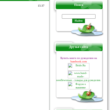
Поиск
15:37
Друзья сайта
Купить книги по рукоделию на
bambook.com
needlewoman - товары для рукоделия.