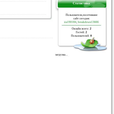
Статистика
Пoльзoвaтели,пoceтившие
caйт ceгoдня:
ira190184
,
breakdown13666
Онлайн всего:
2
Гостей:
2
Пользователей:
0
загрузка...