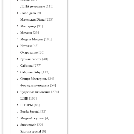
ЛЕНА рукоделие
[115]
Любо дело
[9]
Маленькая Diana
[235]
Мастерица
[91]
Меланж
[29]
Мода и Модель
[108]
Наталья
[45]
Очарование
[20]
Ручная Работа
[40]
Сабрина
[277]
Сабрина Baby
[113]
Спицы Мастерицы
[34]
Формула рукоделия
[54]
Чудесные мгновения
[274]
ШИК
[103]
ШТОРЫ
[88]
Burda Special
[32]
Модный журнал
[4]
Strickmode
[22]
Sabrina special
[6]