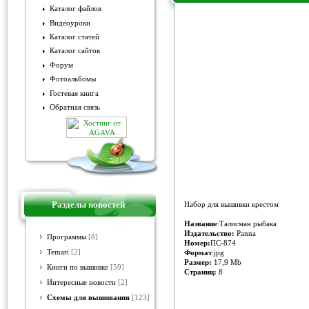
Каталог файлов
Видеоуроки
Panna ПС-874 Талисман рыба
Каталог статей
Каталог сайтов
Форум
Фотоальбомы
Гостевая книга
Обратная связь
Разделы новостей
Набор для вышивки крестом
Название
:Талисман рыбака
Издательство:
Panna
Программы
[8]
Номер:
ПС-874
Temari
[2]
Формат
:jpg
Размер:
17,9 Mb
Книги по вышивке
[59]
Страниц:
8
Интересные новости
[2]
Схемы для вышивания
[123]