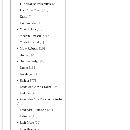
Jill Oxton's Cross Stitch
[24]
Just Cross Ctitch
[31]
Katia
[7]
Knit&mode
[56]
Mani di fata
[38]
Mezginiu pasaulis
[16]
Moda Crochet
[5]
Moje Robotki
[20]
Online
[13]
Ottobre design
[8]
Pacios
[16]
Penelope
[21]
Phildar
[77]
Ponto de Cruz e Croche
[26]
Praktika
[4]
Punto de Cruz Creaciones Artime
[15]
Rankdarbiu kraitele
[24]
Rebecca
[15]
Rich More
[22]
Rico Design
[28]