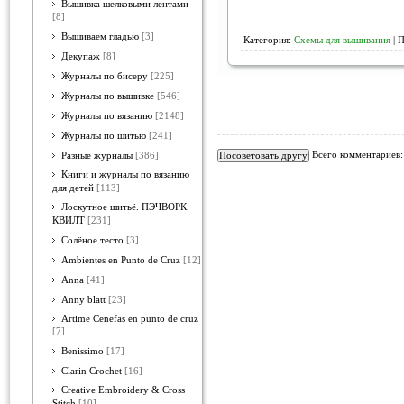
Вышивка шелковыми лентами
[8]
Вышиваем гладью
[3]
Категория:
Схемы для вышивания
| 
Декупаж
[8]
Журналы по бисеру
[225]
Журналы по вышивке
[546]
Журналы по вязанию
[2148]
Журналы по шитью
[241]
Всего комментариев
Разные журналы
[386]
Книги и журналы по вязанию
для детей
[113]
Лоскутное шитьё. ПЭЧВОРК.
КВИЛТ
[231]
Солёное тесто
[3]
Ambientes en Punto de Cruz
[12]
Anna
[41]
Anny blatt
[23]
Artime Cenefas en punto de cruz
[7]
Benissimo
[17]
Clarin Crochet
[16]
Creative Embroidery & Cross
Stitch
[10]