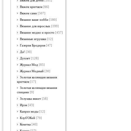
Вяжем для детей
[101]
Вяжем крючком
[66]
Вяжем сами
[507]
Вязание ваше хобби
[180]
Вязание для взрослых
[199]
Вязание модно и просто
[457]
Вязанные игрушки
[12]
Галерия Бродерия
[47]
Да!
[30]
Дуплет
[128]
Журнал Мод
[85]
Журнал Модный
[30]
Золотая коллекция вязания
крючком
[17]
Золотая коллекция вязания
спицами
[9]
Золушка вяжет
[58]
Ирэн
[43]
Каприз моды
[12]
Клуб'ОКей
[79]
Кокетка
[40]
Ксюша
[57]