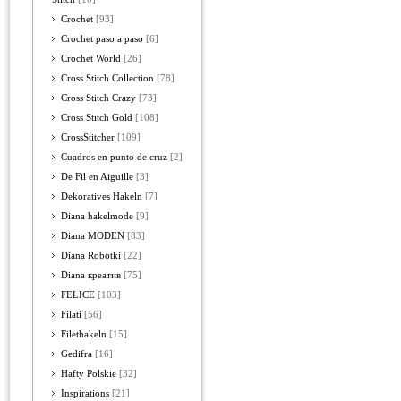
Crochet
[93]
Crochet paso a paso
[6]
Crochet World
[26]
Cross Stitch Collection
[78]
Cross Stitch Crazy
[73]
Cross Stitch Gold
[108]
CrossStitcher
[109]
Cuadros en punto de cruz
[2]
De Fil en Aiguille
[3]
Dekoratives Hakeln
[7]
Diana hakelmode
[9]
Diana MODEN
[83]
Diana Robotki
[22]
Diana креатив
[75]
FELICE
[103]
Filati
[56]
Filethakeln
[15]
Gedifra
[16]
Hafty Polskie
[32]
Inspirations
[21]