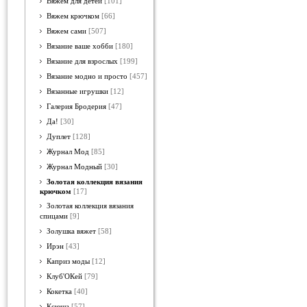
Вяжем для детей
[101]
Вяжем крючком
[66]
Вяжем сами
[507]
Вязание ваше хобби
[180]
Вязание для взрослых
[199]
Вязание модно и просто
[457]
Вязанные игрушки
[12]
Галерия Бродерия
[47]
Да!
[30]
Дуплет
[128]
Журнал Мод
[85]
Журнал Модный
[30]
Золотая коллекция вязания
крючком
[17]
Золотая коллекция вязания
спицами
[9]
Золушка вяжет
[58]
Ирэн
[43]
Каприз моды
[12]
Клуб'ОКей
[79]
Кокетка
[40]
Ксюша
[57]