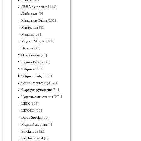
ЛЕНА рукоделие
[115]
Любо дело
[9]
Маленькая Diana
[235]
Мастерица
[91]
Меланж
[29]
Мода и Модель
[108]
Наталья
[45]
Очарование
[20]
Ручная Работа
[40]
Сабрина
[277]
Сабрина Baby
[113]
Спицы Мастерицы
[34]
Формула рукоделия
[54]
Чудесные мгновения
[274]
ШИК
[103]
ШТОРЫ
[88]
Burda Special
[32]
Модный журнал
[4]
Strickmode
[22]
Sabrina special
[6]