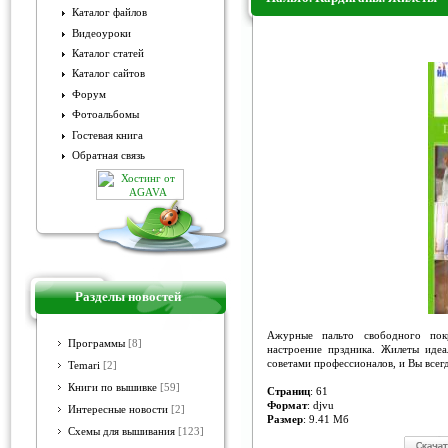
Каталог файлов
Видеоуроки
Пальто. Кардиганы. Жилеты
Каталог статей
Каталог сайтов
Форум
Фотоальбомы
Гостевая книга
Обратная связь
Разделы новостей
Ажурные пальто свободного пок
Программы
[8]
настроение прздника. Жилеты идеа
советами профессионалов, и Вы всегд
Temari
[2]
Книги по вышивке
[59]
Страниц
: 61
Формат
: djvu
Интересные новости
[2]
Размер
: 9.41 Мб
Схемы для вышивания
[123]