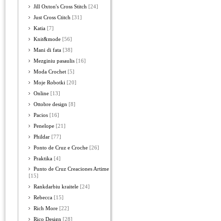
Jill Oxton's Cross Stitch
[24]
Just Cross Ctitch
[31]
Katia
[7]
Knit&mode
[56]
Mani di fata
[38]
Mezginiu pasaulis
[16]
Moda Crochet
[5]
Moje Robotki
[20]
Online
[13]
Ottobre design
[8]
Pacios
[16]
Penelope
[21]
Phildar
[77]
Ponto de Cruz e Croche
[26]
Praktika
[4]
Punto de Cruz Creaciones Artime
[15]
Rankdarbiu kraitele
[24]
Rebecca
[15]
Rich More
[22]
Rico Design
[28]