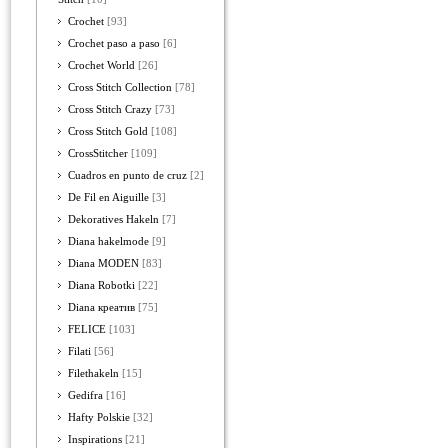
Crochet
[93]
Crochet paso a paso
[6]
Crochet World
[26]
Cross Stitch Collection
[78]
Cross Stitch Crazy
[73]
Cross Stitch Gold
[108]
CrossStitcher
[109]
Cuadros en punto de cruz
[2]
De Fil en Aiguille
[3]
Dekoratives Hakeln
[7]
Diana hakelmode
[9]
Diana MODEN
[83]
Diana Robotki
[22]
Diana креатив
[75]
FELICE
[103]
Filati
[56]
Filethakeln
[15]
Gedifra
[16]
Hafty Polskie
[32]
Inspirations
[21]