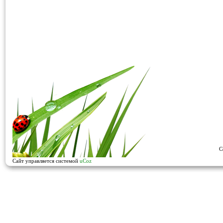
C
Сайт управляется системой
uCoz