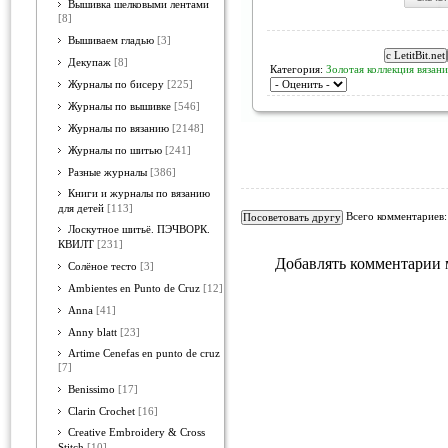
Вышивка шелковыми лентами
[8]
Вышиваем гладью
[3]
Декупаж
[8]
Категория:
Золотая коллекция вязан
Журналы по бисеру
[225]
Журналы по вышивке
[546]
Журналы по вязанию
[2148]
Журналы по шитью
[241]
Разные журналы
[386]
Книги и журналы по вязанию
для детей
[113]
Всего комментариев
Лоскутное шитьё. ПЭЧВОРК.
КВИЛТ
[231]
Добавлять комментарии 
Солёное тесто
[3]
Ambientes en Punto de Cruz
[12]
Anna
[41]
Anny blatt
[23]
Artime Cenefas en punto de cruz
[7]
Benissimo
[17]
Clarin Crochet
[16]
Creative Embroidery & Cross
Stitch
[10]