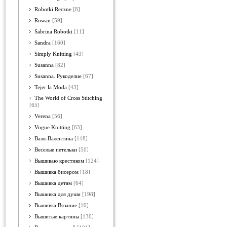
Robotki Reczne
[8]
Rowan
[59]
Sabrina Robotki
[11]
Sandra
[160]
Simply Knitting
[43]
Susanna
[82]
Susanna. Рукоделие
[67]
Tejer la Moda
[43]
The World of Cross Stitching
[65]
Verena
[56]
Vogue Knitting
[63]
Валя-Валентина
[118]
Веселые петельки
[50]
Вышиваю крестиком
[124]
Вышивка бисером
[18]
Вышивка детям
[64]
Вышивка для души
[198]
Вышивка.Вязание
[10]
Вышитые картины
[130]