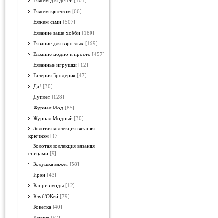
Вяжем для детей
[101]
Вяжем крючком
[66]
Вяжем сами
[507]
Вязание ваше хобби
[180]
Вязание для взрослых
[199]
Вязание модно и просто
[457]
Вязанные игрушки
[12]
Галерия Бродерия
[47]
Да!
[30]
Дуплет
[128]
Журнал Мод
[85]
Журнал Модный
[30]
Золотая коллекция вязания
крючком
[17]
Золотая коллекция вязания
спицами
[9]
Золушка вяжет
[58]
Ирэн
[43]
Каприз моды
[12]
Клуб'ОКей
[79]
Кокетка
[40]
Ксюша
[57]