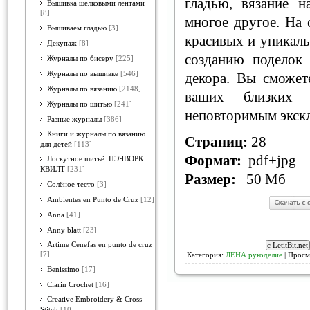
гладью, вязание 
Вышивка шелковыми лентами
[8]
многое другое. На 
Вышиваем гладью
[3]
красивых и уникаль
Декупаж
[8]
созданию поделок 
Журналы по бисеру
[225]
Журналы по вышивке
[546]
декора. Вы сможет
Журналы по вязанию
[2148]
ваших близких
Журналы по шитью
[241]
неповторимым экск
Разные журналы
[386]
Книги и журналы по вязанию
Страниц:
28
для детей
[113]
Формат:
pdf+jpg
Лоскутное шитьё. ПЭЧВОРК.
КВИЛТ
[231]
Размер:
50 Мб
Солёное тесто
[3]
Ambientes en Punto de Cruz
[12]
Anna
[41]
Anny blatt
[23]
Artime Cenefas en punto de cruz
[7]
Категория:
ЛЕНА рукоделие
| Просм
Benissimo
[17]
Clarin Crochet
[16]
Creative Embroidery & Cross
Stitch
[10]