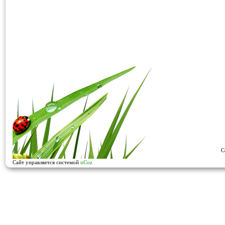
C
Сайт управляется системой
uCoz