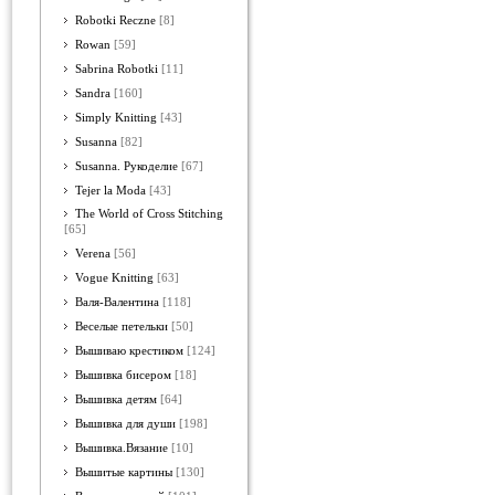
Robotki Reczne
[8]
Rowan
[59]
Sabrina Robotki
[11]
Sandra
[160]
Simply Knitting
[43]
Susanna
[82]
Susanna. Рукоделие
[67]
Tejer la Moda
[43]
The World of Cross Stitching
[65]
Verena
[56]
Vogue Knitting
[63]
Валя-Валентина
[118]
Веселые петельки
[50]
Вышиваю крестиком
[124]
Вышивка бисером
[18]
Вышивка детям
[64]
Вышивка для души
[198]
Вышивка.Вязание
[10]
Вышитые картины
[130]