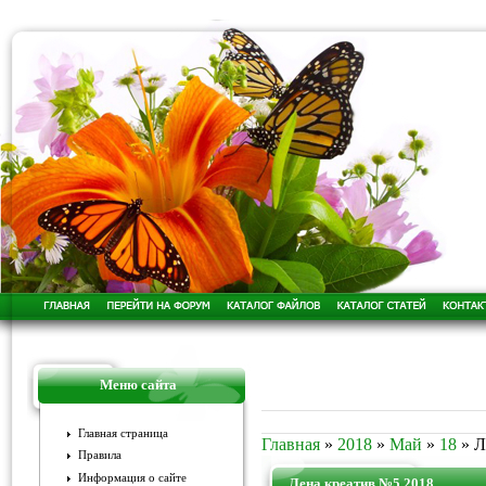
Меню сайта
Главная страница
Главная
»
2018
»
Май
»
18
» Л
Правила
Информация о сайте
Лена креатив №5 2018