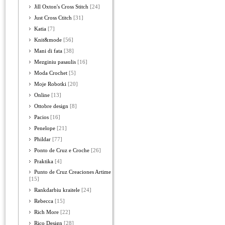
Jill Oxton's Cross Stitch
[24]
Just Cross Ctitch
[31]
Katia
[7]
Knit&mode
[56]
Mani di fata
[38]
Mezginiu pasaulis
[16]
Moda Crochet
[5]
Moje Robotki
[20]
Online
[13]
Ottobre design
[8]
Pacios
[16]
Penelope
[21]
Phildar
[77]
Ponto de Cruz e Croche
[26]
Praktika
[4]
Punto de Cruz Creaciones Artime
[15]
Rankdarbiu kraitele
[24]
Rebecca
[15]
Rich More
[22]
Rico Design
[28]