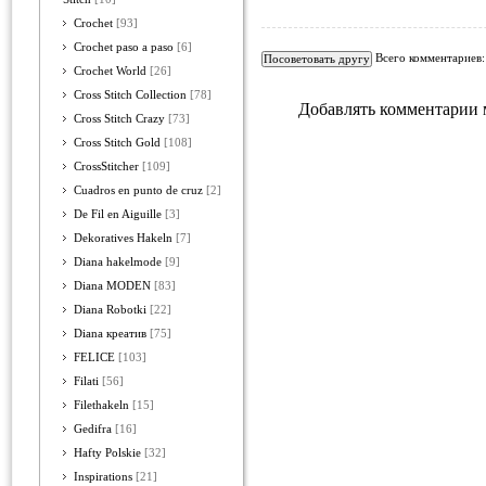
Crochet
[93]
Crochet paso a paso
[6]
Всего комментариев
Crochet World
[26]
Cross Stitch Collection
[78]
Добавлять комментарии 
Cross Stitch Crazy
[73]
Cross Stitch Gold
[108]
CrossStitcher
[109]
Cuadros en punto de cruz
[2]
De Fil en Aiguille
[3]
Dekoratives Hakeln
[7]
Diana hakelmode
[9]
Diana MODEN
[83]
Diana Robotki
[22]
Diana креатив
[75]
FELICE
[103]
Filati
[56]
Filethakeln
[15]
Gedifra
[16]
Hafty Polskie
[32]
Inspirations
[21]