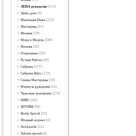
ЛЕНА рукоделие
[115]
Любо дело
[9]
Маленькая Diana
[235]
Мастерица
[91]
Меланж
[29]
Мода и Модель
[108]
Наталья
[45]
Очарование
[20]
Ручная Работа
[40]
Сабрина
[277]
Сабрина Baby
[113]
Спицы Мастерицы
[34]
Формула рукоделия
[54]
Чудесные мгновения
[274]
ШИК
[103]
ШТОРЫ
[88]
Burda Special
[32]
Модный журнал
[4]
Strickmode
[22]
Sabrina special
[6]