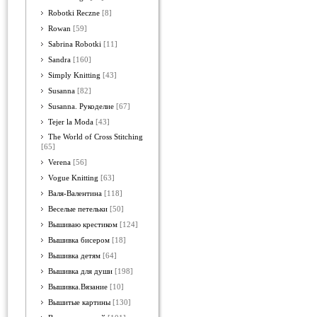
Robotki Reczne
[8]
Rowan
[59]
Sabrina Robotki
[11]
Sandra
[160]
Simply Knitting
[43]
Susanna
[82]
Susanna. Рукоделие
[67]
Tejer la Moda
[43]
The World of Cross Stitching
[65]
Verena
[56]
Vogue Knitting
[63]
Валя-Валентина
[118]
Веселые петельки
[50]
Вышиваю крестиком
[124]
Вышивка бисером
[18]
Вышивка детям
[64]
Вышивка для души
[198]
Вышивка.Вязание
[10]
Вышитые картины
[130]