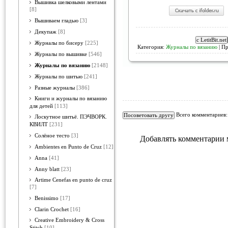
Вышивка шелковыми лентами
[8]
Вышиваем гладью
[3]
Декупаж
[8]
Журналы по бисеру
[225]
Категория:
Журналы по вязанию
| Пр
Журналы по вышивке
[546]
Журналы по вязанию
[2148]
Журналы по шитью
[241]
Разные журналы
[386]
Книги и журналы по вязанию
для детей
[113]
Всего комментариев
Лоскутное шитьё. ПЭЧВОРК.
КВИЛТ
[231]
Солёное тесто
[3]
Добавлять комментарии 
Ambientes en Punto de Cruz
[12]
Anna
[41]
Anny blatt
[23]
Artime Cenefas en punto de cruz
[7]
Benissimo
[17]
Clarin Crochet
[16]
Creative Embroidery & Cross
Stitch
[10]