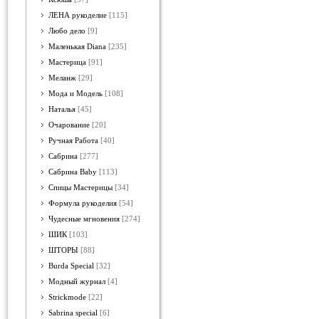
ЛЕНА рукоделие
[115]
Любо дело
[9]
Маленькая Diana
[235]
Мастерица
[91]
Меланж
[29]
Мода и Модель
[108]
Наталья
[45]
Очарование
[20]
Ручная Работа
[40]
Сабрина
[277]
Сабрина Baby
[113]
Спицы Мастерицы
[34]
Формула рукоделия
[54]
Чудесные мгновения
[274]
ШИК
[103]
ШТОРЫ
[88]
Burda Special
[32]
Модный журнал
[4]
Strickmode
[22]
Sabrina special
[6]