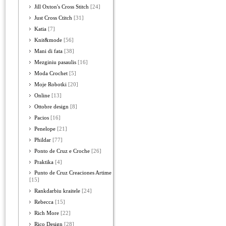
Jill Oxton's Cross Stitch
[24]
Just Cross Ctitch
[31]
Katia
[7]
Knit&mode
[56]
Mani di fata
[38]
Mezginiu pasaulis
[16]
Moda Crochet
[5]
Moje Robotki
[20]
Online
[13]
Ottobre design
[8]
Pacios
[16]
Penelope
[21]
Phildar
[77]
Ponto de Cruz e Croche
[26]
Praktika
[4]
Punto de Cruz Creaciones Artime
[15]
Rankdarbiu kraitele
[24]
Rebecca
[15]
Rich More
[22]
Rico Design
[28]