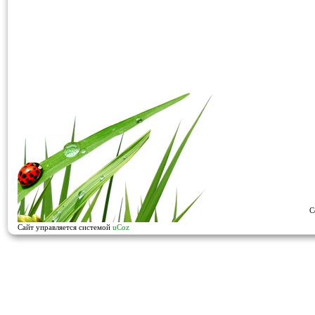
C
Сайт управляется системой
uCoz