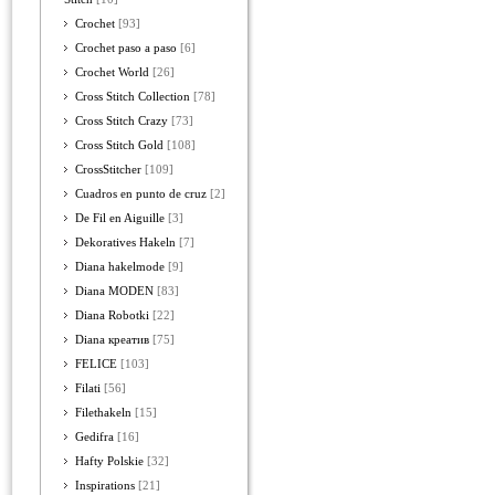
Crochet
[93]
Crochet paso a paso
[6]
Crochet World
[26]
Cross Stitch Collection
[78]
Cross Stitch Crazy
[73]
Cross Stitch Gold
[108]
CrossStitcher
[109]
Cuadros en punto de cruz
[2]
De Fil en Aiguille
[3]
Dekoratives Hakeln
[7]
Diana hakelmode
[9]
Diana MODEN
[83]
Diana Robotki
[22]
Diana креатив
[75]
FELICE
[103]
Filati
[56]
Filethakeln
[15]
Gedifra
[16]
Hafty Polskie
[32]
Inspirations
[21]