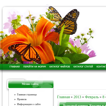
Меню сайта
Главная страница
Главная
»
2013
»
Февраль
»
8
Правила
Информация о сайте
Чудесный крючок. Красиво и л