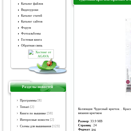
Каталог файлов
Видеоуроки
Чудесный крючок. Красиво и л
Каталог статей
Каталог сайтов
Форум
Фотоальбомы
Гостевая книга
Обратная связь
Разделы новостей
Программы
[8]
Temari
[2]
Коллекция Чудесный крючок . Крас
вязания крючком
Книги по вышивке
[59]
Интересные новости
[2]
Размер
: 33.9 MB
Страниц
: 24
Схемы для вышивания
[123]
Формат
: jpg