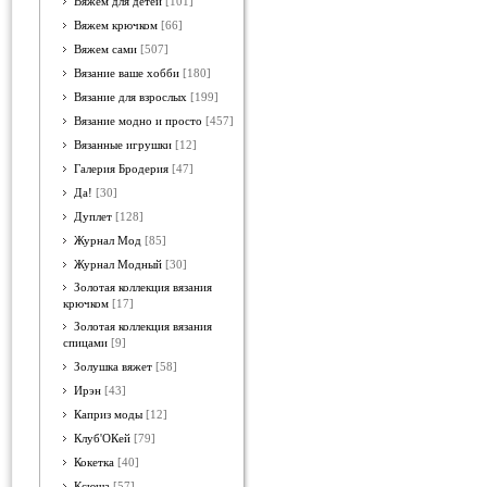
Вяжем для детей
[101]
Вяжем крючком
[66]
Вяжем сами
[507]
Вязание ваше хобби
[180]
Вязание для взрослых
[199]
Вязание модно и просто
[457]
Вязанные игрушки
[12]
Галерия Бродерия
[47]
Да!
[30]
Дуплет
[128]
Журнал Мод
[85]
Журнал Модный
[30]
Золотая коллекция вязания
крючком
[17]
Золотая коллекция вязания
спицами
[9]
Золушка вяжет
[58]
Ирэн
[43]
Каприз моды
[12]
Клуб'ОКей
[79]
Кокетка
[40]
Ксюша
[57]