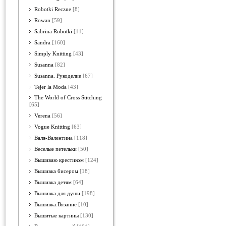
Robotki Reczne
[8]
Rowan
[59]
Sabrina Robotki
[11]
Sandra
[160]
Simply Knitting
[43]
Susanna
[82]
Susanna. Рукоделие
[67]
Tejer la Moda
[43]
The World of Cross Stitching
[65]
Verena
[56]
Vogue Knitting
[63]
Валя-Валентина
[118]
Веселые петельки
[50]
Вышиваю крестиком
[124]
Вышивка бисером
[18]
Вышивка детям
[64]
Вышивка для души
[198]
Вышивка.Вязание
[10]
Вышитые картины
[130]