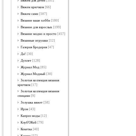
Вяжем для детей
[101]
Вяжем крючком
[66]
Вяжем сами
[507]
Вязание ваше хобби
[180]
Вязание для взрослых
[199]
Вязание модно и просто
[457]
Вязанные игрушки
[12]
Галерия Бродерия
[47]
Да!
[30]
Дуплет
[128]
Журнал Мод
[85]
Журнал Модный
[30]
Золотая коллекция вязания
крючком
[17]
Золотая коллекция вязания
спицами
[9]
Золушка вяжет
[58]
Ирэн
[43]
Каприз моды
[12]
Клуб'ОКей
[79]
Кокетка
[40]
Ксюша
[57]