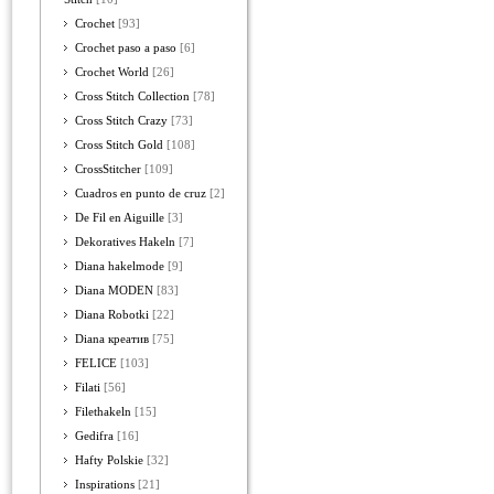
Crochet
[93]
Crochet paso a paso
[6]
Crochet World
[26]
Cross Stitch Collection
[78]
Cross Stitch Crazy
[73]
Cross Stitch Gold
[108]
CrossStitcher
[109]
Cuadros en punto de cruz
[2]
De Fil en Aiguille
[3]
Dekoratives Hakeln
[7]
Diana hakelmode
[9]
Diana MODEN
[83]
Diana Robotki
[22]
Diana креатив
[75]
FELICE
[103]
Filati
[56]
Filethakeln
[15]
Gedifra
[16]
Hafty Polskie
[32]
Inspirations
[21]