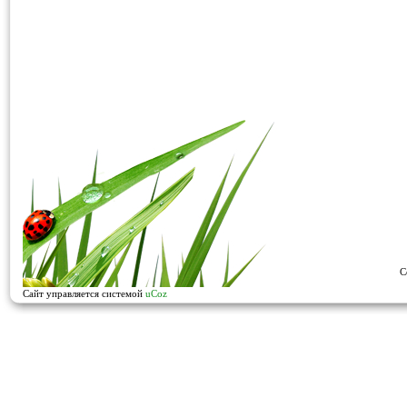
C
Сайт управляется системой
uCoz