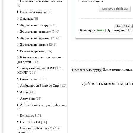
Язык:
немецкий
Вышивка шелковыми лентами
[8]
Вышиваем гладью
[3]
Декупаж
[8]
Журналы по бисеру
[225]
Категория:
Anna
| Просмотров: 1685
Журналы по вышивке
[546]
Журналы по вязанию
[2148]
Журналы по шитью
[241]
Разные журналы
[386]
Книги и журналы по вязанию
для детей
[113]
Лоскутное шитьё. ПЭЧВОРК.
Всего комментариев
КВИЛТ
[231]
Солёное тесто
[3]
Добавлять комментарии 
Ambientes en Punto de Cruz
[12]
Anna
[41]
Anny blatt
[23]
Artime Cenefas en punto de cruz
[7]
Benissimo
[17]
Clarin Crochet
[16]
Creative Embroidery & Cross
Stitch
[10]