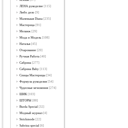
ЛЕНА рукоделие
[115]
Любо дело
[9]
Маленькая Diana
[235]
Мастерица
[91]
Меланж
[29]
Мода и Модель
[108]
Наталья
[45]
Очарование
[20]
Ручная Работа
[40]
Сабрина
[277]
Сабрина Baby
[113]
Спицы Мастерицы
[34]
Формула рукоделия
[54]
Чудесные мгновения
[274]
ШИК
[103]
ШТОРЫ
[88]
Burda Special
[32]
Модный журнал
[4]
Strickmode
[22]
Sabrina special
[6]