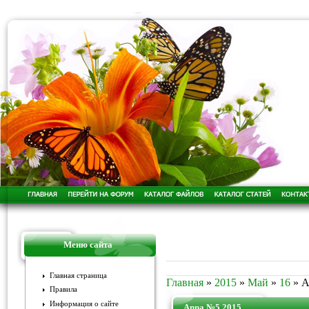
Меню сайта
Главная страница
Главная
»
2015
»
Май
»
16
» A
Правила
Информация о сайте
Anna №5 2015