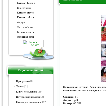
Каталог файлов
Видеоуроки
Anna №5 2015
Каталог статей
Каталог сайтов
Форум
Фотоальбомы
Гостевая книга
Обратная связь
Разделы новостей
Программы
[8]
Temari
[2]
Популярный журнал Anna предста
выполнены крючком и спицами, а так
Книги по вышивке
[59]
Страниц:
81
Интересные новости
[2]
Формат:
pdf
Схемы для вышивания
[123]
Размер:
83 MB