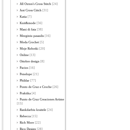
Jill Oxton's Cross Stitch
[24]
Just Cross Ctitch
[31]
Katia
[7]
Knit&mode
[56]
Mani di fata
[38]
Mezginiu pasaulis
[16]
Moda Crochet
[5]
Moje Robotki
[20]
Online
[13]
Ottobre design
[8]
Pacios
[16]
Penelope
[21]
Phildar
[77]
Ponto de Cruz e Croche
[26]
Praktika
[4]
Punto de Cruz Creaciones Artime
[15]
Rankdarbiu kraitele
[24]
Rebecca
[15]
Rich More
[22]
Rico Design
[28]