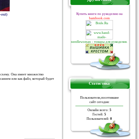
Купить книги по рукоделию на
bambook.com
needlewoman - товары для рукоделия.
 схему. Она имеет множество
санием или как файл, который будет
Статистика
Пoльзoвaтели,пoceтившие
caйт ceгoдня:
Онлайн всего:
5
Гостей:
5
Пользователей:
0