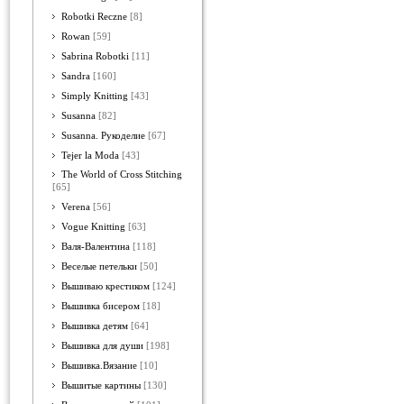
Robotki Reczne
[8]
Rowan
[59]
Sabrina Robotki
[11]
Sandra
[160]
Simply Knitting
[43]
Susanna
[82]
Susanna. Рукоделие
[67]
Tejer la Moda
[43]
The World of Cross Stitching
[65]
Verena
[56]
Vogue Knitting
[63]
Валя-Валентина
[118]
Веселые петельки
[50]
Вышиваю крестиком
[124]
Вышивка бисером
[18]
Вышивка детям
[64]
Вышивка для души
[198]
Вышивка.Вязание
[10]
Вышитые картины
[130]