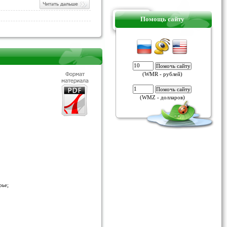
Помощь сайту
(WMR - рублей)
(WMZ - долларов)
рье;