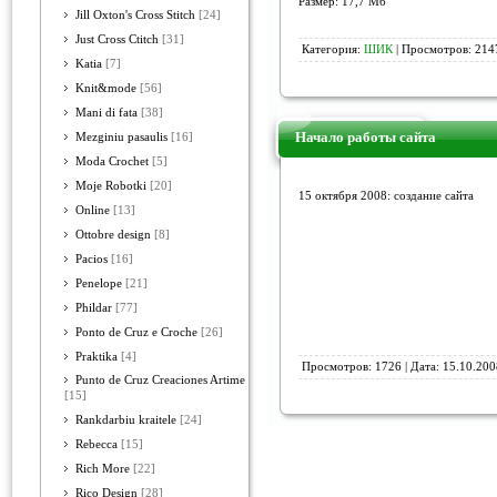
Размер: 17,7 Мб
Jill Oxton's Cross Stitch
[24]
Just Cross Ctitch
[31]
Категория:
ШИК
| Просмотров: 2147
Katia
[7]
Knit&mode
[56]
Mani di fata
[38]
Начало работы сайта
Mezginiu pasaulis
[16]
Moda Crochet
[5]
Moje Robotki
[20]
15 октября 2008: создание сайта
Online
[13]
Ottobre design
[8]
Pacios
[16]
Penelope
[21]
Phildar
[77]
Ponto de Cruz e Croche
[26]
Praktika
[4]
Просмотров: 1726 | Дата:
15.10.200
Punto de Cruz Creaciones Artime
[15]
Rankdarbiu kraitele
[24]
Rebecca
[15]
Rich More
[22]
Rico Design
[28]