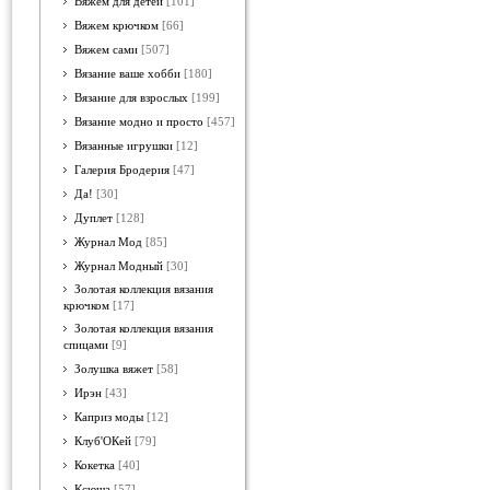
Вяжем для детей
[101]
Вяжем крючком
[66]
Вяжем сами
[507]
Вязание ваше хобби
[180]
Вязание для взрослых
[199]
Вязание модно и просто
[457]
Вязанные игрушки
[12]
Галерия Бродерия
[47]
Да!
[30]
Дуплет
[128]
Журнал Мод
[85]
Журнал Модный
[30]
Золотая коллекция вязания
крючком
[17]
Золотая коллекция вязания
спицами
[9]
Золушка вяжет
[58]
Ирэн
[43]
Каприз моды
[12]
Клуб'ОКей
[79]
Кокетка
[40]
Ксюша
[57]