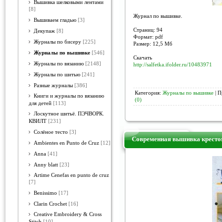
Вышивка шелковыми лентами
[8]
Журнал по вышивке.
Вышиваем гладью
[3]
Страниц: 94
Декупаж
[8]
Формат: pdf
Журналы по бисеру
[225]
Размер: 12,5 Мб
Журналы по вышивке
[546]
Скачать
Журналы по вязанию
[2148]
http://salfetka.ifolder.ru/10483971
Журналы по шитью
[241]
Разные журналы
[386]
Категория:
Журналы по вышивке
| П
Книги и журналы по вязанию
(0)
для детей
[113]
Лоскутное шитьё. ПЭЧВОРК.
КВИЛТ
[231]
Солёное тесто
[3]
Современная вышивка крест
Ambientes en Punto de Cruz
[12]
Anna
[41]
Anny blatt
[23]
Artime Cenefas en punto de cruz
[7]
Benissimo
[17]
Clarin Crochet
[16]
Creative Embroidery & Cross
Stitch
[10]