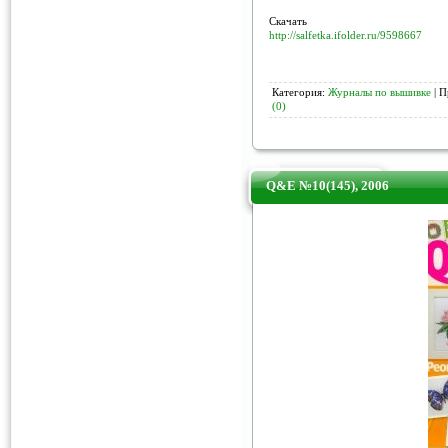
Скачать
http://salfetka.ifolder.ru/9598667
Категория:
Журналы по вышивке
| П
(0)
Q&E №10(145), 2006