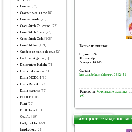
Crochet
[93]
Crochet paso a paso
[6]
Crochet World
[26]
Cross Stitch Collection
[78]
Cross Stitch Crazy
[73]
Cross Stitch Gold
[108]
CrossStitcher
[109]
Журнал по вышивке.
Cuadros en punto de cruz
[2]
Страниц: 24
Формат:djvu
De Fil en Aiguille
[3]
Размер:2,46 Мб
Dekoratives Hakeln
[7]
Скачать
Diana hakelmode
[9]
http://salfetka.ifolder.ru/10482451
Diana MODEN
[83]
Diana Robotki
[22]
Diana креатив
[75]
Категория:
Журналы по вышивке
| П
(0)
FELICE
[103]
Filati
[56]
Filethakeln
[15]
Gedifra
[16]
ИЗЯЩНОЕ РУКОДЕЛИЕ №03,
Hafty Polskie
[32]
Inspirations
[21]