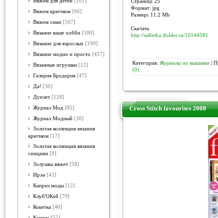
Вяжем для детей
[101]
Страниц
:
25
Формат: jpg
Вяжем крючком
[66]
Размер
:
11.2 Mb
Вяжем сами
[507]
Скачать
Вязание ваше хобби
[180]
http://salfetka.ifolder.ru/10144581
Вязание для взрослых
[199]
Вязание модно и просто
[457]
Категория:
Журналы по вышивке
| П
Вязанные игрушки
[12]
(0)
Галерия Бродерия
[47]
Да!
[30]
Дуплет
[128]
Cross Stitch favourites 2008
Журнал Мод
[85]
Журнал Модный
[30]
Золотая коллекция вязания
крючком
[17]
Золотая коллекция вязания
спицами
[9]
Золушка вяжет
[58]
Ирэн
[43]
Каприз моды
[12]
Клуб'ОКей
[79]
Кокетка
[40]
Ксюша
[57]