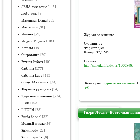
ЛЕНА рукоделие
[115]
Любо дело
[9]
Маленькая Diana
[235]
Мастерица
[91]
Меланж
[29]
Журнал по вышивке.
Мода и Модель
[108]
Страниц: 82
Формат: djvu
Наталья
[45]
Размер: 37,7 Мб
Очарование
[20]
Скачать
Ручная Работа
[40]
http://salfetka.ifolder.ru/10005468
Сабрина
[277]
Сабрина Baby
[113]
Спицы Мастерицы
[34]
Категория:
Журналы по вышивке
| П
(0)
Формула рукоделия
[54]
Чудесные мгновения
[274]
ШИК
[103]
ШТОРЫ
[88]
Тиэри Лесли - Восточная выш
Burda Special
[32]
Модный журнал
[4]
Strickmode
[22]
Sabrina special
[6]