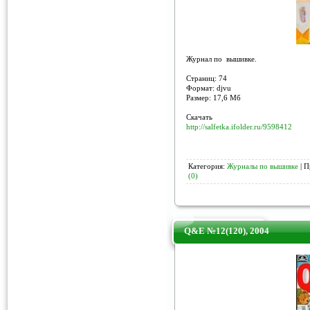
Журнал по вышивке.
Страниц: 74
Формат: djvu
Размер: 17,6 Мб
Скачать
http://salfetka.ifolder.ru/9598412
Категория:
Журналы по вышивке
| П
(0)
Q&E №12(120), 2004