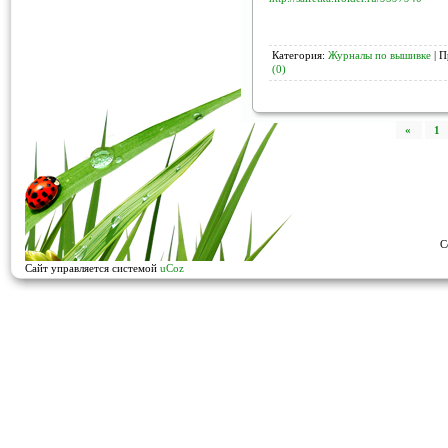
Категория:
Журналы по вышивке
| П
(0)
«
1
C
Сайт управляется системой
uCoz