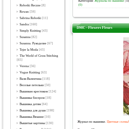
Категория:
Журналы по вышивке
| П
(0)
Robotki Reczne
[8]
Rowan
[59]
Sabrina Robotki
[11]
Sandra
[160]
DMC - Flowers Fleurs
Simply Knitting
[43]
Susanna
[82]
Susanna. Рукоделие
[67]
Tejer la Moda
[43]
The World of Cross Stitching
[65]
Verena
[56]
Vogue Knitting
[63]
Валя-Валентина
[118]
Веселые петельки
[50]
Вышиваю крестиком
[124]
Вышивка бисером
[18]
Вышивка детям
[64]
Вышивка для души
[198]
Вышивка.Вязание
[10]
Журнал по вышивке.
Цветные схемы!
Вышитые картины
[130]