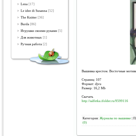
Lena
[17]
Le idee di Susanna
[52]
The Knitter
[36]
Burda
[86]
Игрушки своими руками
[5]
Для животных
[1]
Ручная работа
[2]
Вышивка крестом. Восточные мотив
Страниц: 107
Формат: djvu
Размер: 16,2 Mb
Скачать
http://salfetka.ifolder.ru/9599116
Категория:
Журналы по вышивке
| П
(0)