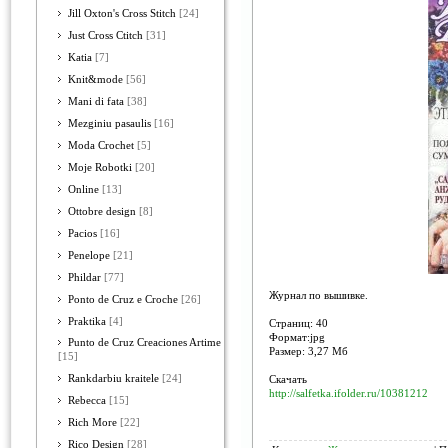
Jill Oxton's Cross Stitch
[24]
Just Cross Ctitch
[31]
Katia
[7]
Knit&mode
[56]
Mani di fata
[38]
Mezginiu pasaulis
[16]
Moda Crochet
[5]
Moje Robotki
[20]
Online
[13]
Ottobre design
[8]
Pacios
[16]
Penelope
[21]
Phildar
[77]
Журнал по вышивке.
Ponto de Cruz e Croche
[26]
Praktika
[4]
Страниц: 40
Формат:jpg
Punto de Cruz Creaciones Artime
Размер: 3,27 Мб
[15]
Rankdarbiu kraitele
[24]
Скачать
http://salfetka.ifolder.ru/10381212
Rebecca
[15]
Rich More
[22]
Rico Design
[28]