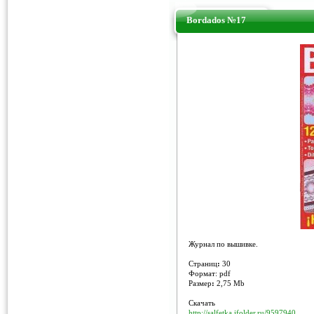
Bordados №17
Журнал по вышивке.
Страниц
:
30
Формат: pdf
Размер
:
2,75 Mb
Скачать
http://salfetka.ifolder.ru/9597940