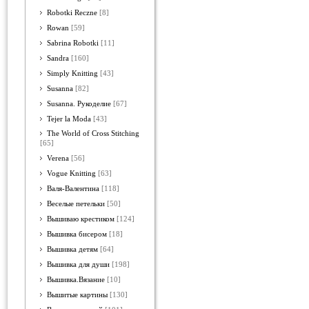
Robotki Reczne
[8]
Rowan
[59]
Sabrina Robotki
[11]
Sandra
[160]
Simply Knitting
[43]
Susanna
[82]
Susanna. Рукоделие
[67]
Tejer la Moda
[43]
The World of Cross Stitching
[65]
Verena
[56]
Vogue Knitting
[63]
Валя-Валентина
[118]
Веселые петельки
[50]
Вышиваю крестиком
[124]
Вышивка бисером
[18]
Вышивка детям
[64]
Вышивка для души
[198]
Вышивка.Вязание
[10]
Вышитые картины
[130]