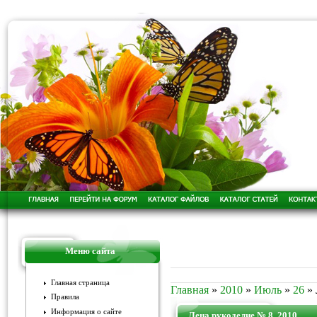
Меню сайта
Главная страница
Главная
»
2010
»
Июль
»
26
» 
Правила
Информация о сайте
Лена рукоделие № 8, 2010