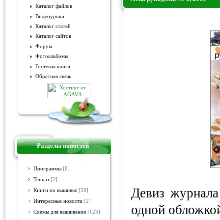
Каталог файлов
Видеоуроки
Лена рукоделие № 8, 2010
Каталог статей
Каталог сайтов
Форум
Фотоальбомы
Гостевая книга
Обратная связь
Разделы новостей
Программы
[8]
Temari
[2]
Девиз журнала
Книги по вышивке
[59]
Интересные новости
[2]
одной обложкой
Схемы для вышивания
[123]