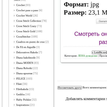
Формат:
jpg
Crochet
[93]
Размер:
23,1 
Crochet paso a paso
[6]
Crochet World
[26]
Cross Stitch Collection
[78]
Cross Stitch Crazy
[73]
Cross Stitch Gold
[108]
Смотреть он
CrossStitcher
[109]
ра
Cuadros en punto de cruz
[2]
De Fil en Aiguille
[3]
Dekoratives Hakeln
[7]
Категория:
ЛЕНА рукоделие
| Просм
Diana hakelmode
[9]
Diana MODEN
[83]
Diana Robotki
[22]
Diana креатив
[75]
FELICE
[103]
Filati
[56]
Всего комментариев
Filethakeln
[15]
Gedifra
[16]
Добавлять комментарии 
Hafty Polskie
[32]
Inspirations
[21]