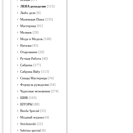
ЛЕНА рукоделие
[115]
Любо дело
[9]
Маленькая Diana
[235]
Мастерица
[91]
Меланж
[29]
Мода и Модель
[108]
Наталья
[45]
Очарование
[20]
Ручная Работа
[40]
Сабрина
[277]
Сабрина Baby
[113]
Спицы Мастерицы
[34]
Формула рукоделия
[54]
Чудесные мгновения
[274]
ШИК
[103]
ШТОРЫ
[88]
Burda Special
[32]
Модный журнал
[4]
Strickmode
[22]
Sabrina special
[6]