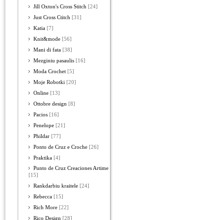
Jill Oxton's Cross Stitch
[24]
Just Cross Ctitch
[31]
Katia
[7]
Knit&mode
[56]
Mani di fata
[38]
Mezginiu pasaulis
[16]
Moda Crochet
[5]
Moje Robotki
[20]
Online
[13]
Ottobre design
[8]
Pacios
[16]
Penelope
[21]
Phildar
[77]
Ponto de Cruz e Croche
[26]
Praktika
[4]
Punto de Cruz Creaciones Artime
[15]
Rankdarbiu kraitele
[24]
Rebecca
[15]
Rich More
[22]
Rico Design
[28]