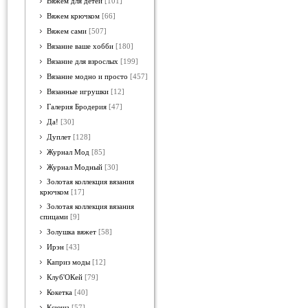
Вяжем для детей
[101]
Вяжем крючком
[66]
Вяжем сами
[507]
Вязание ваше хобби
[180]
Вязание для взрослых
[199]
Вязание модно и просто
[457]
Вязанные игрушки
[12]
Галерия Бродерия
[47]
Да!
[30]
Дуплет
[128]
Журнал Мод
[85]
Журнал Модный
[30]
Золотая коллекция вязания
крючком
[17]
Золотая коллекция вязания
спицами
[9]
Золушка вяжет
[58]
Ирэн
[43]
Каприз моды
[12]
Клуб'ОКей
[79]
Кокетка
[40]
Ксюша
[57]