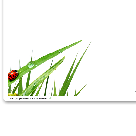
C
Сайт управляется системой
uCoz