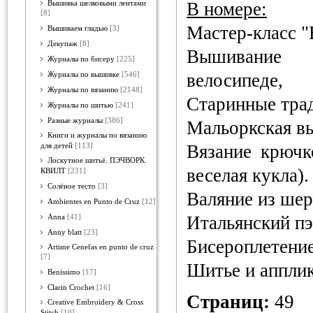
В номере:
Вышивка шелковыми лентами
[8]
Мастер-класс "
Вышиваем гладью
[3]
Декупаж
[8]
Вышивание 
Журналы по бисеру
[225]
велосипеде
Журналы по вышивке
[546]
Журналы по вязанию
[2148]
Старинные трад
Журналы по шитью
[241]
Разные журналы
[386]
Мальоркская вы
Книги и журналы по вязанию
Вязание крючк
для детей
[113]
Лоскутное шитьё. ПЭЧВОРК.
веселая кукла).
КВИЛТ
[231]
Солёное тесто
[3]
Валяние из шер
Ambientes en Punto de Cruz
[12]
Итальянский пэ
Anna
[41]
Anny blatt
[23]
Бисероплетение
Artime Cenefas en punto de cruz
[7]
Шитье и апплик
Benissimo
[17]
Clarin Crochet
[16]
Страниц:
49
Creative Embroidery & Cross
Stitch
[10]