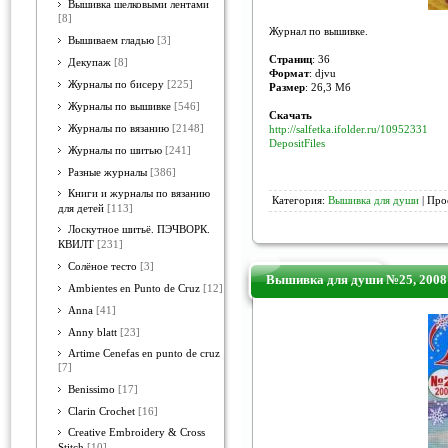
Вышивка шелковыми лентами
[8]
Журнал по вышивке.
Вышиваем гладью
[3]
Страниц
: 36
Декупаж
[8]
Формат
: djvu
Журналы по бисеру
[225]
Размер
: 26,3 Мб
Журналы по вышивке
[546]
Скачать
Журналы по вязанию
[2148]
http://salfetka.ifolder.ru/10952331
DepositFiles
Журналы по шитью
[241]
Разные журналы
[386]
Книги и журналы по вязанию
Категория:
Вышивка для души
| Про
для детей
[113]
Лоскутное шитьё. ПЭЧВОРК.
КВИЛТ
[231]
Солёное тесто
[3]
Вышивка для души №25, 2008
Ambientes en Punto de Cruz
[12]
Anna
[41]
Anny blatt
[23]
Artime Cenefas en punto de cruz
[7]
Benissimo
[17]
Clarin Crochet
[16]
Creative Embroidery & Cross
Stitch
[10]