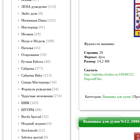
ЛЕНА рукоделие
[115]
Любо дело
[9]
Маленькая Diana
[235]
Мастерица
[91]
Меланж
[29]
Мода и Модель
[108]
Журнал по вышивке.
Наталья
[45]
Страниц
: 20
Очарование
[20]
Формат
: djvu
Размер
: 14,2 Мб
Ручная Работа
[40]
Сабрина
[277]
Скачать
http://salfetka.ifolder.ru/10948152
Сабрина Baby
[113]
DepositFiles
Спицы Мастерицы
[34]
Формула рукоделия
[54]
Чудесные мгновения
[274]
Категория:
Вышивка для души
| Про
ШИК
[103]
ШТОРЫ
[88]
Burda Special
[32]
Вышивка для души №12, 2006
Модный журнал
[4]
Strickmode
[22]
Sabrina special
[6]