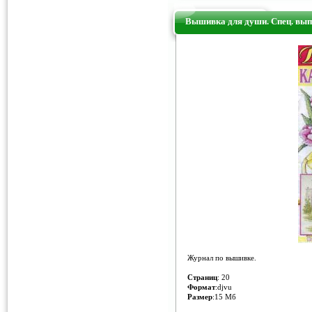
Вышивка для души. Спец. вып
Журнал по вышивке.
Страниц
: 20
Формат
:djvu
Размер
:15 Мб