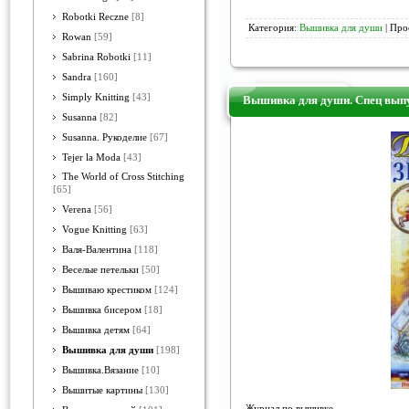
Robotki Reczne
[8]
Категория:
Вышивка для души
| Про
Rowan
[59]
Sabrina Robotki
[11]
Sandra
[160]
Simply Knitting
[43]
Вышивка для души. Спец выпу
Susanna
[82]
Susanna. Рукоделие
[67]
Tejer la Moda
[43]
The World of Cross Stitching
[65]
Verena
[56]
Vogue Knitting
[63]
Валя-Валентина
[118]
Веселые петельки
[50]
Вышиваю крестиком
[124]
Вышивка бисером
[18]
Вышивка детям
[64]
Вышивка для души
[198]
Вышивка.Вязание
[10]
Вышитые картины
[130]
Журнал по вышивке.