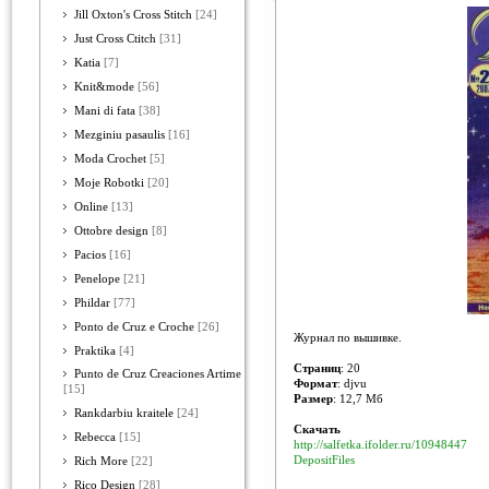
Jill Oxton's Cross Stitch
[24]
Just Cross Ctitch
[31]
Katia
[7]
Knit&mode
[56]
Mani di fata
[38]
Mezginiu pasaulis
[16]
Moda Crochet
[5]
Moje Robotki
[20]
Online
[13]
Ottobre design
[8]
Pacios
[16]
Penelope
[21]
Phildar
[77]
Ponto de Cruz e Croche
[26]
Журнал по вышивке.
Praktika
[4]
Страниц
: 20
Punto de Cruz Creaciones Artime
Формат
: djvu
[15]
Размер
: 12,7 Мб
Rankdarbiu kraitele
[24]
Скачать
Rebecca
[15]
http://salfetka.ifolder.ru/10948447
DepositFiles
Rich More
[22]
Rico Design
[28]