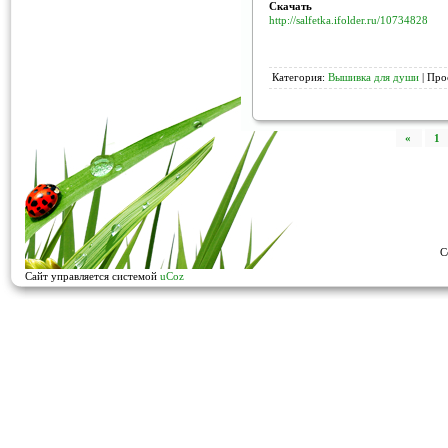
Скачать
http://salfetka.ifolder.ru/10734828
Категория:
Вышивка для души
| Про
«
1
C
Сайт управляется системой
uCoz