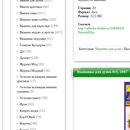
Вяжем для детей
[101]
Вяжем крючком
[66]
Страниц
: 20
Формат
: djvu
Вяжем сами
[507]
Размер
: 12,5 Мб
Вязание ваше хобби
[180]
Скачать
Вязание для взрослых
[199]
http://salfetka.ifolder.ru/10948333
DepositFiles
Вязание модно и просто
[457]
Вязанные игрушки
[12]
Галерия Бродерия
[47]
Категория:
Вышивка для души
| Про
Да!
[30]
Дуплет
[128]
Журнал Мод
[85]
Журнал Модный
[30]
Вышивка для души №5, 2007
Золотая коллекция вязания
крючком
[17]
Золотая коллекция вязания
спицами
[9]
Золушка вяжет
[58]
Ирэн
[43]
Каприз моды
[12]
Клуб'ОКей
[79]
Кокетка
[40]
Ксюша
[57]