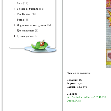
Lena
[17]
Le idee di Susanna
[52]
The Knitter
[36]
Burda
[86]
Игрушки своими руками
[5]
Для животных
[1]
Ручная работа
[2]
Журнал по вышивке.
Страниц
: 16
Формат
: djvu
Размер
: 12,2 Мб
Скачать
http://salfetka.ifolder.ru/10948058
DepositFiles