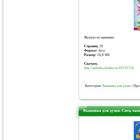
Журнал по вышивке.
Страниц
: 20
Формат
: djvu
Размер
: 16,8 Мб
Скачать
http://salfetka.ifolder.ru/10735716
Категория:
Вышивка для души
| Про
Вышивка для души. Спец. вып