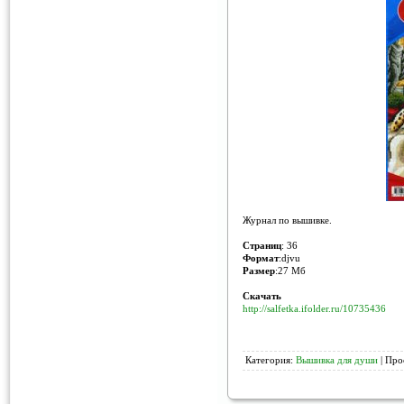
Журнал по вышивке.
Страниц
: 36
Формат
:djvu
Размер
:27 Мб
Скачать
http://salfetka.ifolder.ru/10735436
Категория:
Вышивка для души
| Про