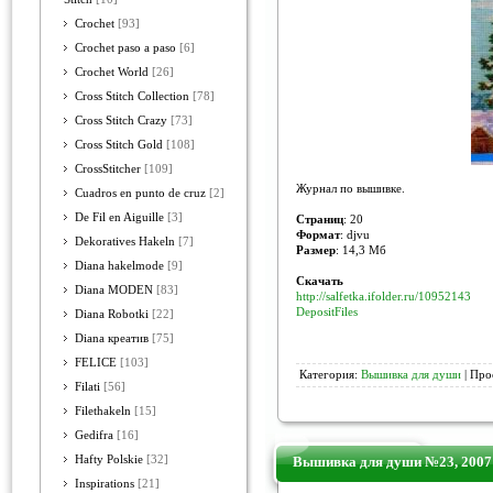
Crochet
[93]
Crochet paso a paso
[6]
Crochet World
[26]
Cross Stitch Collection
[78]
Cross Stitch Crazy
[73]
Cross Stitch Gold
[108]
CrossStitcher
[109]
Журнал по вышивке.
Cuadros en punto de cruz
[2]
De Fil en Aiguille
[3]
Страниц
: 20
Формат
: djvu
Dekoratives Hakeln
[7]
Размер
: 14,3 Мб
Diana hakelmode
[9]
Скачать
Diana MODEN
[83]
http://salfetka.ifolder.ru/10952143
DepositFiles
Diana Robotki
[22]
Diana креатив
[75]
FELICE
[103]
Категория:
Вышивка для души
| Про
Filati
[56]
Filethakeln
[15]
Gedifra
[16]
Hafty Polskie
[32]
Вышивка для души №23, 2007
Inspirations
[21]