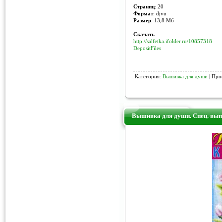
Страниц
: 20
Формат
: djvu
Размер
: 13,8 Мб
Скачать
http://salfetka.ifolder.ru/10857318
DepositFiles
Категория:
Вышивка для души
| Про
Вышивка для души. Спец. вып