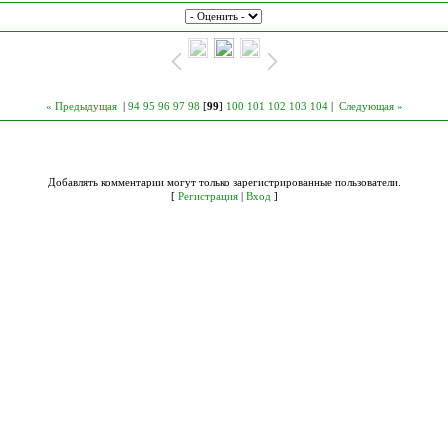
« Предыдущая
|
94
95
96
97
98
[
99
]
100
101
102
103
104
|
Следующая »
Добавлять комментарии могут только зарегистрированные пользователи.
[
Регистрация
|
Вход
]