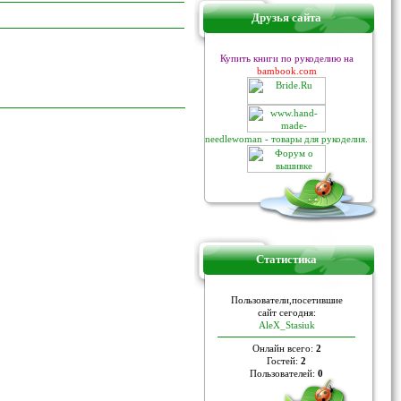
Друзья сайта
Купить книги по рукоделию на
bambook.com
needlewoman - товары для рукоделия.
Статистика
Пoльзoвaтели,пoceтившие
caйт ceгoдня:
AleX_Stasiuk
Онлайн всего:
2
Гостей:
2
Пользователей:
0