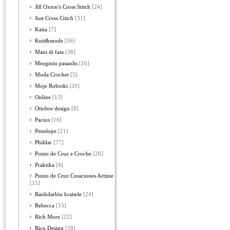
Jill Oxton's Cross Stitch
[24]
Just Cross Ctitch
[31]
Katia
[7]
Knit&mode
[56]
Mani di fata
[38]
Mezginiu pasaulis
[16]
Moda Crochet
[5]
Moje Robotki
[20]
Online
[13]
Ottobre design
[8]
Pacios
[16]
Penelope
[21]
Phildar
[77]
Ponto de Cruz e Croche
[26]
Praktika
[4]
Punto de Cruz Creaciones Artime
[15]
Rankdarbiu kraitele
[24]
Rebecca
[15]
Rich More
[22]
Rico Design
[28]