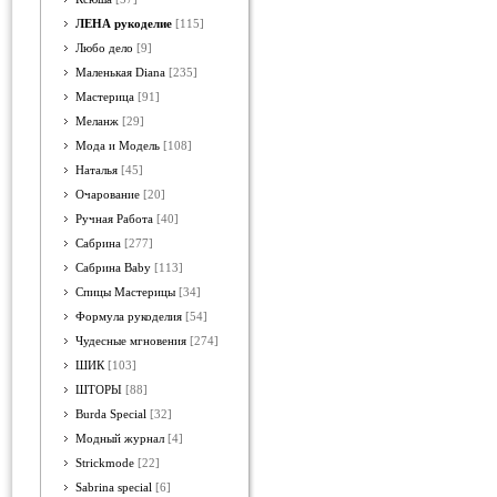
ЛЕНА рукоделие
[115]
Любо дело
[9]
Маленькая Diana
[235]
Мастерица
[91]
Меланж
[29]
Мода и Модель
[108]
Наталья
[45]
Очарование
[20]
Ручная Работа
[40]
Сабрина
[277]
Сабрина Baby
[113]
Спицы Мастерицы
[34]
Формула рукоделия
[54]
Чудесные мгновения
[274]
ШИК
[103]
ШТОРЫ
[88]
Burda Special
[32]
Модный журнал
[4]
Strickmode
[22]
Sabrina special
[6]