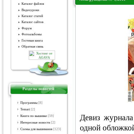
Каталог файлов
Видеоуроки
Лена рукоделие № 4, 2010
Каталог статей
Каталог сайтов
Форум
Фотоальбомы
Гостевая книга
Обратная связь
Разделы новостей
Программы
[8]
Temari
[2]
Девиз журнала
Книги по вышивке
[59]
Интересные новости
[2]
одной обложкой
Схемы для вышивания
[123]