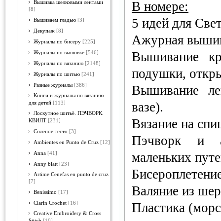
В номере:
Вышивка шелковыми лентами
[8]
5 идей для Све
Вышиваем гладью
[3]
Декупаж
[8]
Ажурная вышивк
Журналы по бисеру
[225]
Вышивание кр
Журналы по вышивке
[546]
Журналы по вязанию
[2148]
подушки, откры
Журналы по шитью
[241]
Разные журналы
[386]
Вышивание ле
Книги и журналы по вязанию
вазе).
для детей
[113]
Лоскутное шитьё. ПЭЧВОРК.
Вязание на спиц
КВИЛТ
[231]
Солёное тесто
[3]
Пэчворк и а
Ambientes en Punto de Cruz
[12]
маленьких путе
Anna
[41]
Anny blatt
[23]
Бисероплетение
Artime Cenefas en punto de cruz
[7]
Валяние из шер
Benissimo
[17]
Clarin Crochet
[16]
Пластика (морс
Creative Embroidery & Cross
Stitch
[10]