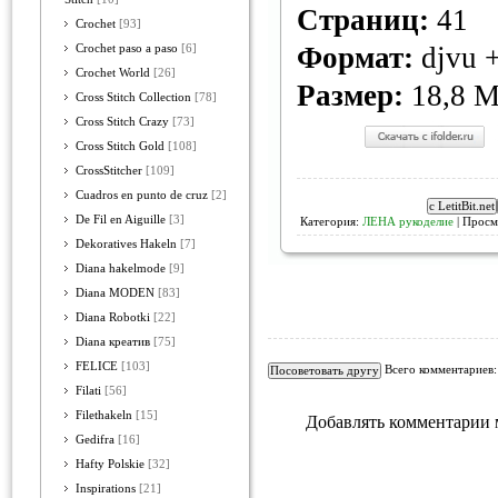
Страниц:
41
Crochet
[93]
Формат:
djvu +
Crochet paso a paso
[6]
Crochet World
[26]
Размер:
18,8 
Cross Stitch Collection
[78]
Cross Stitch Crazy
[73]
Cross Stitch Gold
[108]
CrossStitcher
[109]
Cuadros en punto de cruz
[2]
De Fil en Aiguille
[3]
Категория:
ЛЕНА рукоделие
| Просм
Dekoratives Hakeln
[7]
Diana hakelmode
[9]
Diana MODEN
[83]
Diana Robotki
[22]
Diana креатив
[75]
FELICE
[103]
Всего комментариев
Filati
[56]
Filethakeln
[15]
Добавлять комментарии 
Gedifra
[16]
Hafty Polskie
[32]
Inspirations
[21]