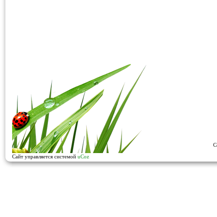
C
Сайт управляется системой
uCoz