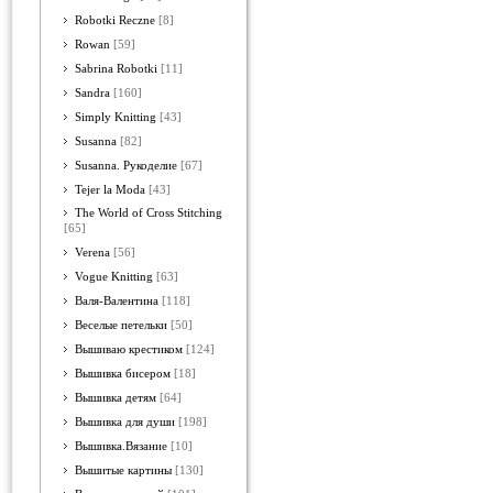
Robotki Reczne
[8]
Rowan
[59]
Sabrina Robotki
[11]
Sandra
[160]
Simply Knitting
[43]
Susanna
[82]
Susanna. Рукоделие
[67]
Tejer la Moda
[43]
The World of Cross Stitching
[65]
Verena
[56]
Vogue Knitting
[63]
Валя-Валентина
[118]
Веселые петельки
[50]
Вышиваю крестиком
[124]
Вышивка бисером
[18]
Вышивка детям
[64]
Вышивка для души
[198]
Вышивка.Вязание
[10]
Вышитые картины
[130]