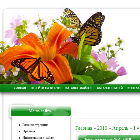
Меню сайта
Главная страница
Главная
»
2010
»
Апрель
»
1
»
Правила
Информация о сайте
Лена рукоделие № 4, 2010