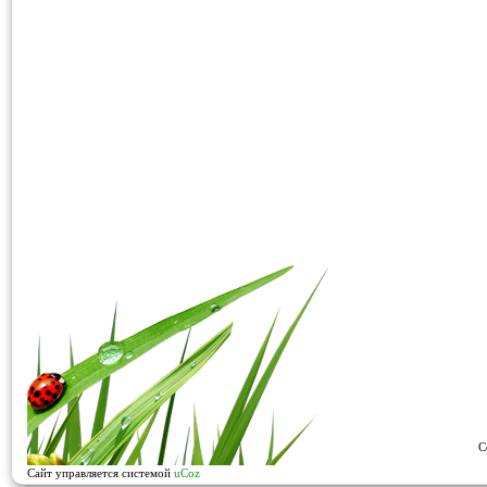
C
Сайт управляется системой
uCoz