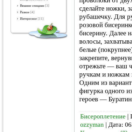
проволоки от дву
Вязание спицами
[3]
сделайте ножки, з
Разное
[4]
рубашечку. Для р
Интересное
[11]
розовой бисеринк
бисерину. Далее 
волосы, захватыва
белые (покрупнее
закрепите, верну
отрежьте — ваш ч
ручкам и ножкам
Одним из вариант
фигурка одного и
героев — Буратин
Бисероплетение
| 
ozzyman
| Дата:
06