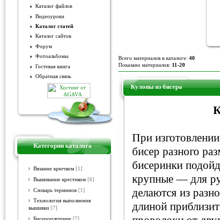
Каталог файлов
Видеоуроки
Каталог статей
Каталог сайтов
Форум
Фотоальбомы
Всего материалов в каталоге:
40
Показано материалов:
11-20
Гостевая книга
Обратная связь
Кулоны из бисера
К
При изготовлении
Категории каталога
бисер разного ра
бисеринки подойд
Вязание крючком
[1]
крупные — для ру
Вышивание крестиком
[6]
делаются из разн
Словарь терминов
[1]
Технология выполнения
длиной приблизит
вышивки
[7]
Бисероплетение
[7]