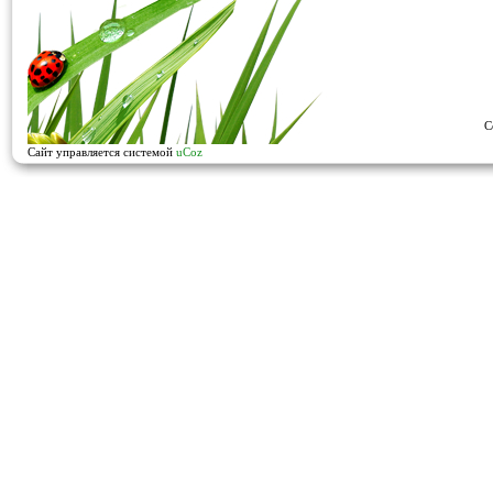
C
Сайт управляется системой
uCoz