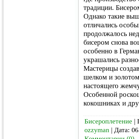
традиции. Бисеро
Однако такие выш
отличались особы
продолжалось нед
бисером снова во
особенно в Герма
украшались разно
Мастерицы созда
шелком и золотом 
настоящего жемчу
Особенной роско
кокошниках и дру
Бисероплетение
| 
ozzyman
| Дата:
06
Комментарии (0)