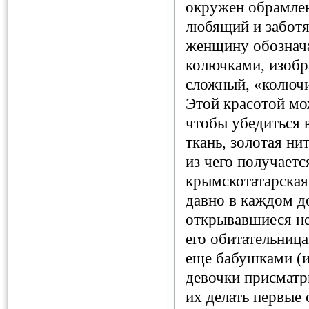
окружен обрамлен
любящий и заботя
женщину обознача
колючками, изобр
сложный, «колючи
Этой красотой мо
чтобы убедиться в
ткань, золотая ни
из чего получает
крымскотатарская
давно в каждом д
открывавшиеся нес
его обитательниц
еще бабушками (и
девочки присматр
их делать первые 