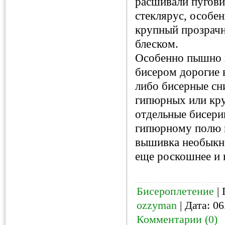
расшивали пугови
стеклярус, особе
крупный прозрачн
блеском.
Особенно пышно и
бисером дорогие 
либо бисерные сн
гипюрных или кр
отдельные бисери
гипюрному полю в
вышивка необыкно
еще роскошнее и 
Бисероплетение
| 
ozzyman
| Дата:
06
Комментарии (0)