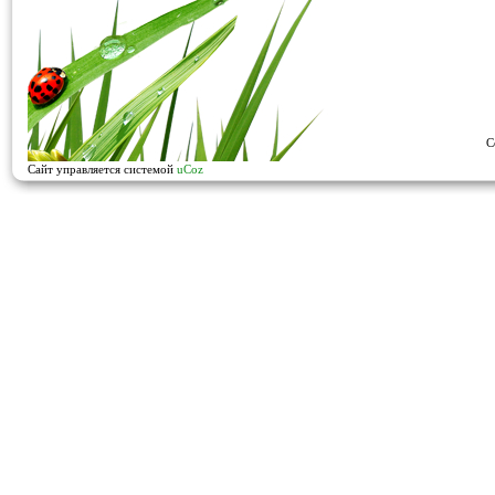
C
Сайт управляется системой
uCoz