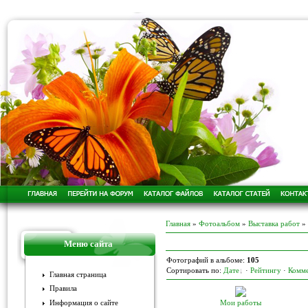
Главная
»
Фотоальбом
»
Выставка работ
» 
Меню сайта
Фотографий в альбоме:
105
Сортировать по:
Дате
·
Рейтингу
·
Комм
Главная страница
Правила
Мои работы
Информация о сайте