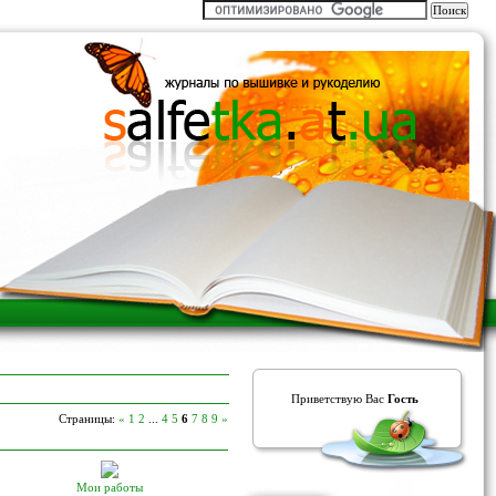
Приветствую Вас
Гость
Страницы:
«
1
2
...
4
5
6
7
8
9
»
Мои работы