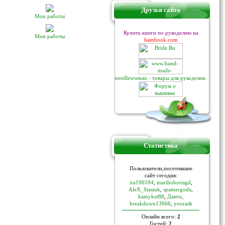
Друзья сайта
Мои работы
Купить книги по рукоделию на
Мои работы
bambook.com
needlewoman - товары для рукоделия.
Статистика
Пoльзoвaтели,пoceтившие
caйт ceгoдня:
ira190184
,
mariboborisgd
,
AleX_Stasiuk
,
spamergoda
,
kamyket88
,
Данте
,
breakdown13666
,
yoorash
Онлайн всего:
2
Гостей:
2